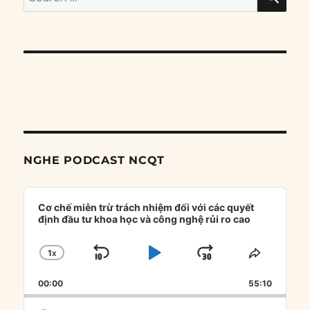
for:
NGHE PODCAST NCQT
Audio
Player
Cơ chế miễn trừ trách nhiệm đối với các quyết
định đầu tư khoa học và công nghệ rủi ro cao
1
X
SKIP
PLAY
JUMP
CHANGE
SHARE
PLAYBACK
THIS
BACKWARD
PAUSE
FORWARD
00:00
RATE
55:10
EPISOD
Search