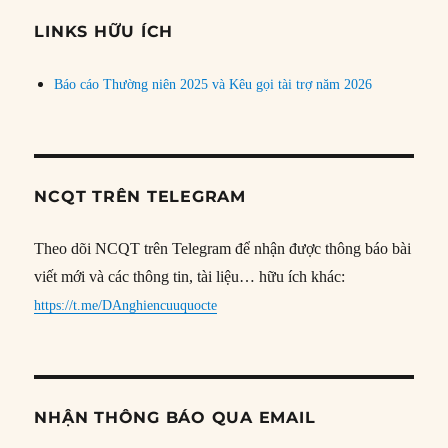
chủ
đề
LINKS HỮU ÍCH
Báo cáo Thường niên 2025 và Kêu gọi tài trợ năm 2026
NCQT TRÊN TELEGRAM
Theo dõi NCQT trên Telegram để nhận được thông báo bài
viết mới và các thông tin, tài liệu… hữu ích khác:
https://t.me/DAnghiencuuquocte
NHẬN THÔNG BÁO QUA EMAIL