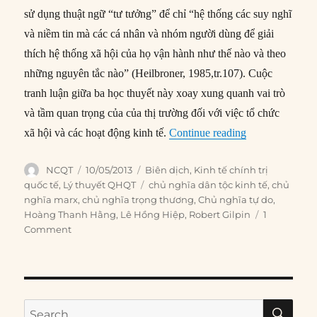
sử dụng thuật ngữ “tư tưởng” để chỉ “hệ thống các suy nghĩ
và niềm tin mà các cá nhân và nhóm người dùng để giải
thích hệ thống xã hội của họ vận hành như thế nào và theo
những nguyên tắc nào” (Heilbroner, 1985,tr.107). Cuộc
tranh luận giữa ba học thuyết này xoay xung quanh vai trò
và tầm quan trọng của của thị trường đối với việc tổ chức
“#2 – Ba tư tưởn
xã hội và các hoạt động kinh tế.
Continue reading
Author
Posted
Categories
NCQT
10/05/2013
Biên dịch
,
Kinh tế chính trị
on
Tags
quốc tế
,
Lý thuyết QHQT
chủ nghĩa dân tộc kinh tế
,
chủ
nghĩa marx
,
chủ nghĩa trọng thương
,
Chủ nghĩa tự do
,
Hoàng Thanh Hằng
,
Lê Hồng Hiệp
,
Robert Gilpin
1
Comment
SE
Search