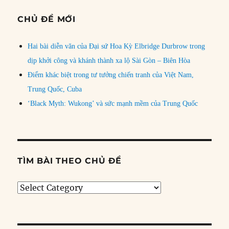
CHỦ ĐỀ MỚI
Hai bài diễn văn của Đại sứ Hoa Kỳ Elbridge Durbrow trong
dịp khởi công và khánh thành xa lộ Sài Gòn – Biên Hòa
Điểm khác biệt trong tư tưởng chiến tranh của Việt Nam,
Trung Quốc, Cuba
‘Black Myth: Wukong’ và sức mạnh mềm của Trung Quốc
TÌM BÀI THEO CHỦ ĐỀ
Tìm
bài
theo