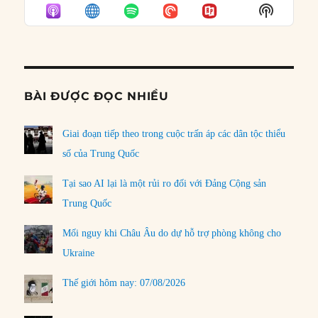
EPISODE
EPISODES
EPISO
Show
LIST
Podcast
Informat
BÀI ĐƯỢC ĐỌC NHIỀU
Giai đoạn tiếp theo trong cuộc trấn áp các dân tộc thiểu
số của Trung Quốc
Tại sao AI lại là một rủi ro đối với Đảng Cộng sản
Trung Quốc
Mối nguy khi Châu Âu do dự hỗ trợ phòng không cho
Ukraine
Thế giới hôm nay: 07/08/2026