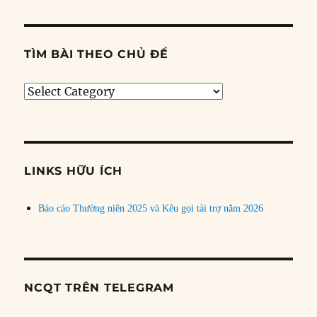
TÌM BÀI THEO CHỦ ĐỀ
Tìm
bài
theo
chủ
đề
LINKS HỮU ÍCH
Báo cáo Thường niên 2025 và Kêu gọi tài trợ năm 2026
NCQT TRÊN TELEGRAM