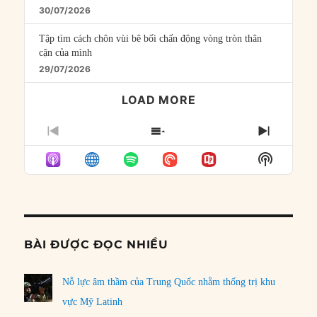
30/07/2026
Tập tìm cách chôn vùi bê bối chấn động vòng tròn thân
cận của mình
29/07/2026
LOAD MORE
PREVIOUS
SHOW
NEXT
EPISODE
EPISODES
EPISO
Show
LIST
Podcast
Informat
BÀI ĐƯỢC ĐỌC NHIỀU
Nỗ lực âm thầm của Trung Quốc nhằm thống trị khu
vực Mỹ Latinh