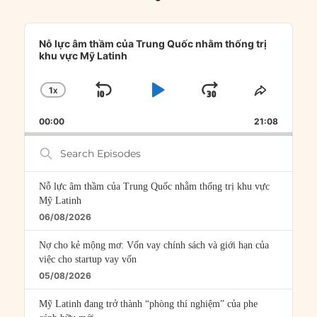
Audio
Player
Nỗ lực âm thầm của Trung Quốc nhằm thống trị
khu vực Mỹ Latinh
1
X
SKIP
PLAY
JUMP
CHANGE
SHARE
PLAYBACK
THIS
BACKWARD
PAUSE
FORWARD
00:00
RATE
21:08
EPISOD
Search
Episodes
Nỗ lực âm thầm của Trung Quốc nhằm thống trị khu vực
Mỹ Latinh
06/08/2026
Nợ cho kẻ mộng mơ: Vốn vay chính sách và giới hạn của
việc cho startup vay vốn
05/08/2026
Mỹ Latinh đang trở thành “phòng thí nghiệm” của phe