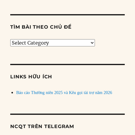
TÌM BÀI THEO CHỦ ĐỀ
Tìm
bài
theo
chủ
đề
LINKS HỮU ÍCH
Báo cáo Thường niên 2025 và Kêu gọi tài trợ năm 2026
NCQT TRÊN TELEGRAM