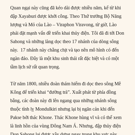
Quan ngại này cũng đã kéo dài được nhiều năm, kể từ khi
đập Xayaburi được khởi công. Theo Thứ trưởng Bộ Năng
lượng và Mỏ của Lào – Viraphon Viravong, từ giờ, Lào
phải đặt mạnh vấn đề triển khai thủy điện. Tôi đã đi tới Don
Sahong và những làng dọc theo 17 nhánh của dòng sông
này. 17 nhánh này chằng chịt và tạo nên mô hình có đến
ngàn đảo. Đây là một khu sinh thái rất đặc biệt và có một
tầm lịch sử rất quan trọng.
Từ năm 1800, nhiều đoàn thám hiểm đi dọc theo sông Mê
Kông để triển khai “đường trà”. Xuất phát từ phía đồng
bằng, các đoàn này đi lên ngang qua những nhánh sông
thuộc tỉnh lỵ Mondulkiri nhưng lại bị ngăn cản khi đến
Pakse bởi thác Khone. Thác Khone hùng vĩ và có thể xem
là linh hồn của vùng Đông Nam Á. Nhưng, đập thủy điện
Don Sahong lại được xây dựng ngay trong khu vực này.