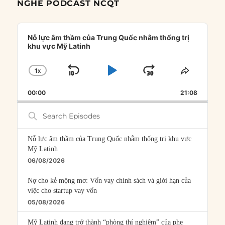
NGHE PODCAST NCQT
Audio
Player
Nỗ lực âm thầm của Trung Quốc nhằm thống trị
khu vực Mỹ Latinh
1
X
SKIP
PLAY
JUMP
CHANGE
SHARE
PLAYBACK
THIS
BACKWARD
PAUSE
FORWARD
00:00
RATE
21:08
EPISOD
Search
Episodes
Nỗ lực âm thầm của Trung Quốc nhằm thống trị khu vực
Mỹ Latinh
06/08/2026
Nợ cho kẻ mộng mơ: Vốn vay chính sách và giới hạn của
việc cho startup vay vốn
05/08/2026
Mỹ Latinh đang trở thành “phòng thí nghiệm” của phe