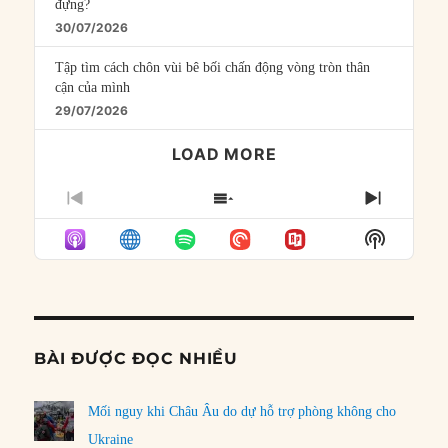
đựng?
30/07/2026
Tập tìm cách chôn vùi bê bối chấn động vòng tròn thân
cận của mình
29/07/2026
LOAD MORE
PREVIOUS
SHOW
NEXT
EPISODE
EPISODES
EPISO
Show
LIST
Podcast
Informat
BÀI ĐƯỢC ĐỌC NHIỀU
Mối nguy khi Châu Âu do dự hỗ trợ phòng không cho
Ukraine