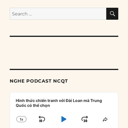
SE
Search
for:
NGHE PODCAST NCQT
Audio
Player
Hình thức chiến tranh với Đài Loan mà Trung
Quốc có thể chọn
1
X
SKIP
PLAY
JUMP
CHANGE
SHARE
PLAYBACK
THIS