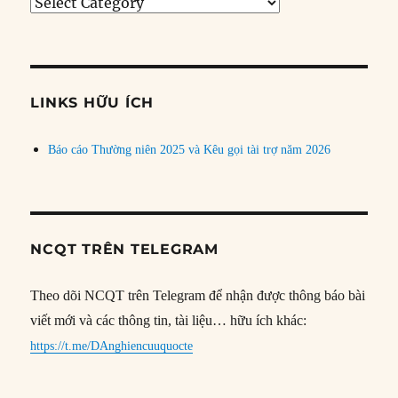
Tìm
bài
theo
chủ
đề
LINKS HỮU ÍCH
Báo cáo Thường niên 2025 và Kêu gọi tài trợ năm 2026
NCQT TRÊN TELEGRAM
Theo dõi NCQT trên Telegram để nhận được thông báo bài
viết mới và các thông tin, tài liệu… hữu ích khác:
https://t.me/DAnghiencuuquocte