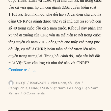
được 1.598, 1.591 và 1.591 vị trí chủ tịch xã, thì trong cuộc
bầu cử vừa qua, họ chỉ còn giành được quyền kiểm soát
1.163 xã. Trong khi đó, phe đối lập với đại diện chủ chốt là
đảng CNRP đã giành được 482 vị trí chủ tịch xã so với con
số 40 trong cuộc bầu cử 5 năm trước. Kết quả này phản ánh
xu thế đi xuống của CPP, vốn đã thể hiện rõ nét trong cuộc
tổng tuyển cử năm 2013, đồng thời cho thấy khả năng phe
đối lập, cụ thể là CNRP, hoàn toàn có thể vươn lên nắm
quyền trong tương lai. Trong bối cảnh đó, một câu hỏi đặt
ra là Việt Nam cần ứng xử như thế nào với CNRP?
“Việt Nam nên ứng xử ra sao với phe đối lập 
Continue reading
Author
Posted
Categories
Tags
NCQT
15/06/2017
Việt Nam
,
Xã luận
on
Campuchia
,
CNRP
,
CSĐN Việt Nam
,
Lê Hồng Hiệp
,
Sam
Rainsy
0 Comments