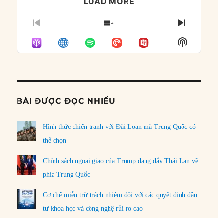
LOAD MORE
PREVIOUS
SHOW
NEXT
EPISODE
EPISODES
EPISO
Show
LIST
Podcast
Informat
BÀI ĐƯỢC ĐỌC NHIỀU
Hình thức chiến tranh với Đài Loan mà Trung Quốc có
thể chọn
Chính sách ngoại giao của Trump đang đẩy Thái Lan về
phía Trung Quốc
Cơ chế miễn trừ trách nhiệm đối với các quyết định đầu
tư khoa học và công nghệ rủi ro cao