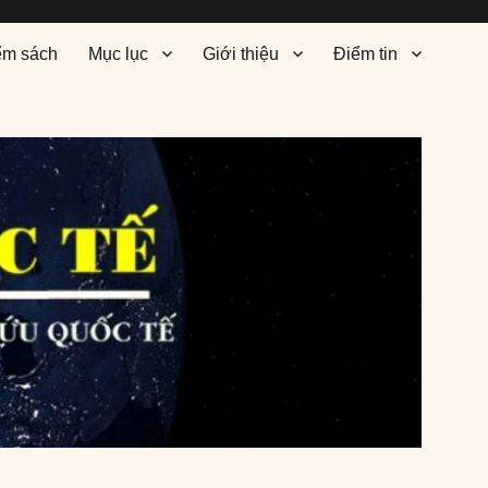
ểm sách
Mục lục
Giới thiệu
Điểm tin