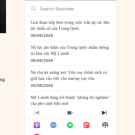
Search
Episodes
Giai đoạn tiếp theo trong cuộc trấn áp các dân
tộc thiểu số của Trung Quốc
06/08/2026
Nỗ lực âm thầm của Trung Quốc nhằm thống
trị khu vực Mỹ Latinh
06/08/2026
Nợ cho kẻ mộng mơ: Vốn vay chính sách và
giới hạn của việc cho startup vay vốn
ống
05/08/2026
Mỹ Latinh đang trở thành “phòng thí nghiệm”
của phe cánh hữu mới
04/08/2026
PREVIOUS
SHOW
NEXT
EPISODE
EPISODES
EPISODE
Tại sao Trung Quốc phủ nhận cuộc gặp với
Show
LIST
Ngoại trưởng Nhật Bản?
Podcast
h