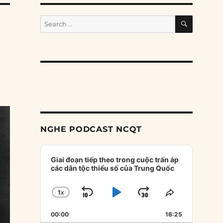
SEARCH
Search
for:
NGHE PODCAST NCQT
Audio
Player
Giai đoạn tiếp theo trong cuộc trấn áp
các dân tộc thiểu số của Trung Quốc
1
X
SKIP
PLAY
JUMP
CHANGE
SHARE
PLAYBACK
THIS
BACKWARD
PAUSE
FORWARD
00:00
RATE
16:25
EPISODE