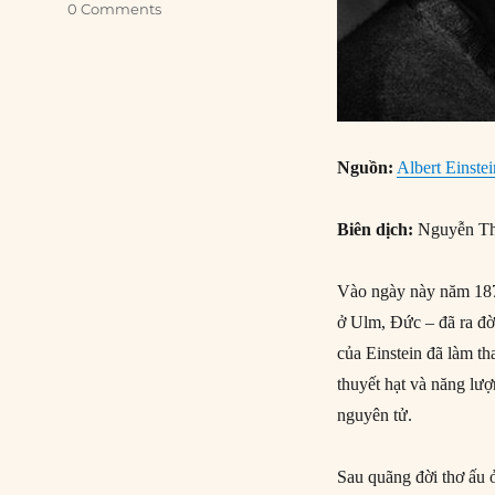
0 Comments
Nguồn:
Albert Einste
Biên dịch:
Nguyễn Th
Vào ngày này năm 1879
ở Ulm, Đức – đã ra đời
của Einstein đã làm th
thuyết hạt và năng lư
nguyên tử.
Sau quãng đời thơ ấu 