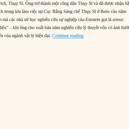
rich, Thụy Sĩ. Ông trở thành một công dân Thụy Sĩ và đã được nhận b
rich trong khi làm việc tại Cục Bằng Sáng chế Thụy Sĩ ở Bern vào năm
 mà các nhà sử học nghiên cứu sự nghiệp của Einstein gọi là
annus
ệu” – khi ông cho xuất bản năm nghiên cứu lý thuyết vốn có ảnh hư
“14/03/1879: Ngày sinh A
iển của ngành vật lý hiện đại.
Continue reading