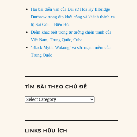
Hai bài diễn văn của Đại sứ Hoa Kỳ Elbridge
Durbrow trong dịp khởi công và khánh thành xa
lộ Sài Gòn – Biên Hòa
Điểm khác biệt trong tư tưởng chiến tranh của
Việt Nam, Trung Quốc, Cuba
‘Black Myth: Wukong’ và sức mạnh mềm của
Trung Quốc
TÌM BÀI THEO CHỦ ĐỀ
Tìm
bài
theo
chủ
đề
LINKS HỮU ÍCH