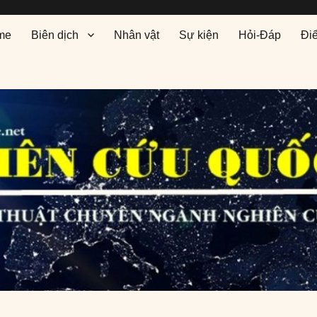
me
Biên dịch
Nhân vật
Sự kiện
Hỏi-Đáp
Đi