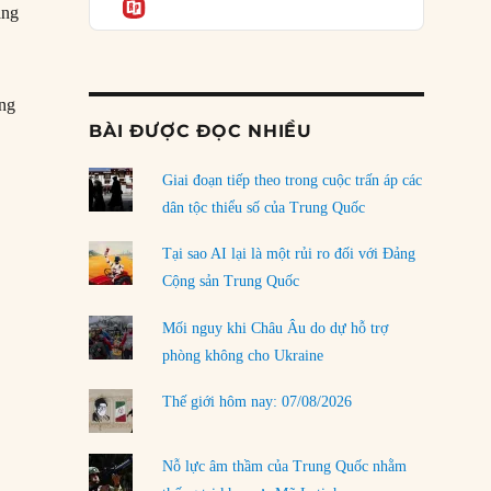
Informatio
04/08/2026
ằng
Điểm mù chiến lược của Trump tại Thái Bình
Dương
03/08/2026
ởng
BÀI ĐƯỢC ĐỌC NHIỀU
lbert Einstein”
Đặt cược vào thất bại: Các quỹ đầu tư mạo
hiểm quốc gia và khía cạnh chính trị của vốn
rủi ro
Giai đoạn tiếp theo trong cuộc trấn áp các
02/08/2026
dân tộc thiểu số của Trung Quốc
Làm thế nào để kết thúc Chiến tranh Iran?
Tại sao AI lại là một rủi ro đối với Đảng
01/08/2026
Cộng sản Trung Quốc
Chiến lược kế tiếp của Bắc Kinh ở Biển Đông
Mối nguy khi Châu Âu do dự hỗ trợ
31/07/2026
phòng không cho Ukraine
Trật tự thế giới mới: Các nước nhỏ sẽ luôn
Thế giới hôm nay: 07/08/2026
phải chịu đựng?
30/07/2026
Nỗ lực âm thầm của Trung Quốc nhằm
LOAD MORE