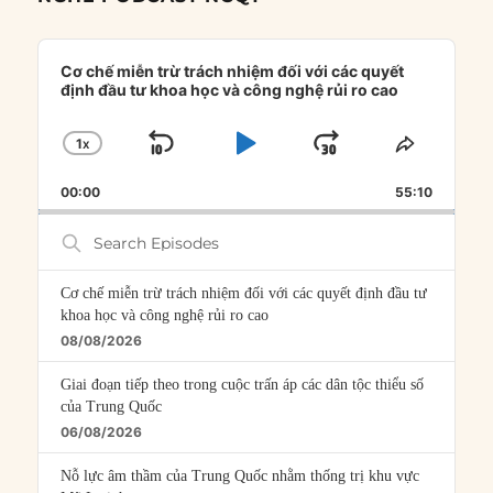
Audio
Player
Cơ chế miễn trừ trách nhiệm đối với các quyết
định đầu tư khoa học và công nghệ rủi ro cao
1
X
SKIP
PLAY
JUMP
CHANGE
SHARE
PLAYBACK
THIS
BACKWARD
PAUSE
FORWARD
00:00
RATE
55:10
EPISOD
Search
Episodes
Cơ chế miễn trừ trách nhiệm đối với các quyết định đầu tư
khoa học và công nghệ rủi ro cao
08/08/2026
Giai đoạn tiếp theo trong cuộc trấn áp các dân tộc thiểu số
của Trung Quốc
06/08/2026
Nỗ lực âm thầm của Trung Quốc nhằm thống trị khu vực