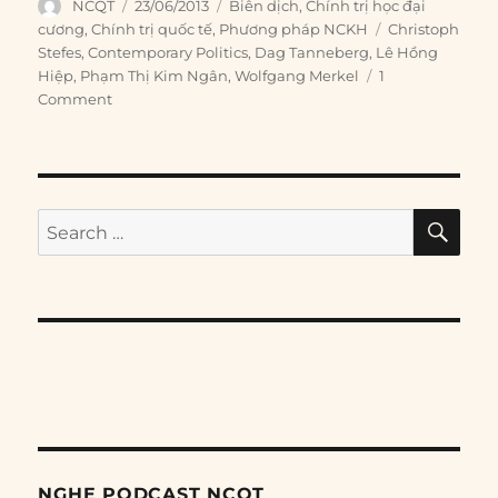
Author
Posted
Categories
NCQT
23/06/2013
Biên dịch
,
Chính trị học đại
on
Tags
cương
,
Chính trị quốc tế
,
Phương pháp NCKH
Christoph
Stefes
,
Contemporary Politics
,
Dag Tanneberg
,
Lê Hồng
Hiệp
,
Phạm Thị Kim Ngân
,
Wolfgang Merkel
1
Comment
SE
Search
for:
NGHE PODCAST NCQT