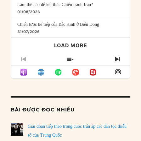
Làm thế nào để kết thúc Chiến tranh Iran?
01/08/2026
Chiến lược kế tiếp của Bắc Kinh ở Biển Đông
31/07/2026
LOAD MORE
PREVIOUS
SHOW
NEXT
EPISODE
EPISODES
EPISO
Show
LIST
Podcast
Informat
BÀI ĐƯỢC ĐỌC NHIỀU
Giai đoạn tiếp theo trong cuộc trấn áp các dân tộc thiểu
số của Trung Quốc