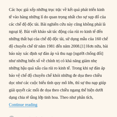
Các học giả xếp những trục trặc về kết quả phát triển kinh
tế vào hàng những lí do quan trọng nhất cho sự sụp đổ của
các chế độ độc tài. Bài nghiên cứu này cũng không phải là
ngoại lệ. Bài viết khảo sát tác động của rủi ro kinh tế đến
những thất bại của chế độ độc tài, sử dụng mẫu của 160 chế
độ chuyên chế từ năm 1981 đến năm 2008.[1] Hơn nữa, bài
báo này xác định sự đàn áp và thu nạp [người chống đối]
như những biến số về chính trị có khả năng giảm nhẹ
những hậu quả xấu của rủi ro kinh tế. Trong khi sự đàn áp
bảo vệ chế độ chuyên chế khỏi những đe dọa theo chiều
dọc như các cuộc biểu tình quy mô lớn, thì sự thu nạp giúp
giải quyết các mối đe dọa theo chiều ngang thể hiện dưới
dạng chia rẽ tầng lớp tinh hoa. Theo như phân tích,
“#21 – Phản ứng của chế độ chuyên chế với suy 
Continue reading