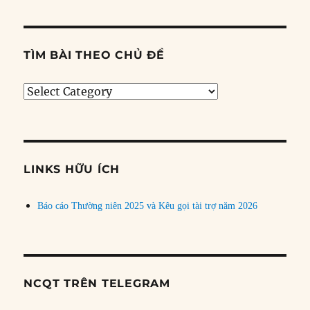
TÌM BÀI THEO CHỦ ĐỀ
Tìm
bài
theo
chủ
đề
LINKS HỮU ÍCH
Báo cáo Thường niên 2025 và Kêu gọi tài trợ năm 2026
NCQT TRÊN TELEGRAM