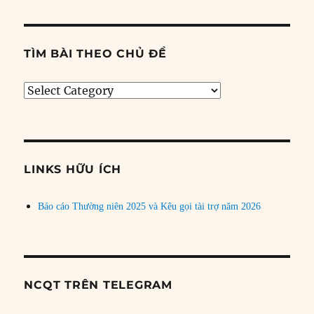
TÌM BÀI THEO CHỦ ĐỀ
Tìm
bài
theo
chủ
đề
LINKS HỮU ÍCH
Báo cáo Thường niên 2025 và Kêu gọi tài trợ năm 2026
NCQT TRÊN TELEGRAM