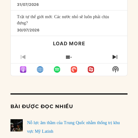
31/07/2026
Trật tự thế giới mới: Các nước nhỏ sẽ luôn phải chịu
đựng?
30/07/2026
LOAD MORE
PREVIOUS
SHOW
NEXT
EPISODE
EPISODES
EPISO
Show
LIST
Podcast
Informat
BÀI ĐƯỢC ĐỌC NHIỀU
Nỗ lực âm thầm của Trung Quốc nhằm thống trị khu
vực Mỹ Latinh