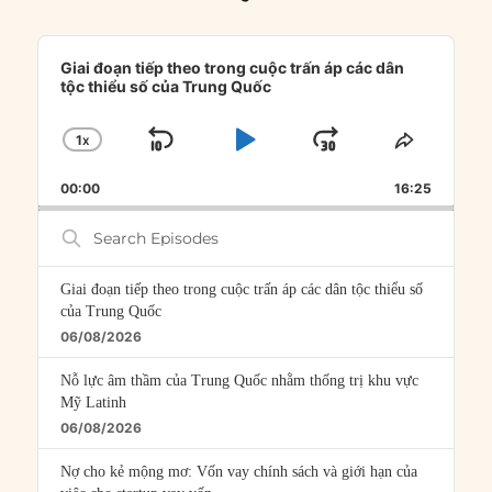
Audio
Player
Giai đoạn tiếp theo trong cuộc trấn áp các dân
tộc thiểu số của Trung Quốc
1
X
SKIP
PLAY
JUMP
CHANGE
SHARE
PLAYBACK
THIS
BACKWARD
PAUSE
FORWARD
00:00
RATE
16:25
EPISOD
Search
Episodes
Giai đoạn tiếp theo trong cuộc trấn áp các dân tộc thiểu số
của Trung Quốc
06/08/2026
Nỗ lực âm thầm của Trung Quốc nhằm thống trị khu vực
Mỹ Latinh
06/08/2026
Nợ cho kẻ mộng mơ: Vốn vay chính sách và giới hạn của