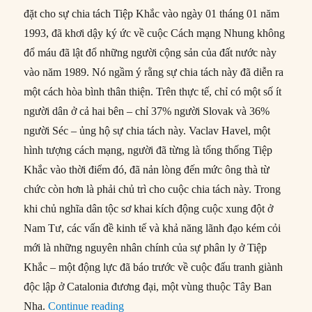
đặt cho sự chia tách Tiệp Khắc vào ngày 01 tháng 01 năm
1993, đã khơi dậy ký ức về cuộc Cách mạng Nhung không
đổ máu đã lật đổ những người cộng sản của đất nước này
vào năm 1989. Nó ngầm ý rằng sự chia tách này đã diễn ra
một cách hòa bình thân thiện. Trên thực tế, chỉ có một số ít
người dân ở cả hai bên – chỉ 37% người Slovak và 36%
người Séc – ủng hộ sự chia tách này. Vaclav Havel, một
hình tượng cách mạng, người đã từng là tổng thống Tiệp
Khắc vào thời điểm đó, đã nản lòng đến mức ông thà từ
chức còn hơn là phải chủ trì cho cuộc chia tách này. Trong
khi chủ nghĩa dân tộc sơ khai kích động cuộc xung đột ở
Nam Tư, các vấn đề kinh tế và khả năng lãnh đạo kém cỏi
mới là những nguyên nhân chính của sự phân ly ở Tiệp
Khắc – một động lực đã báo trước về cuộc đấu tranh giành
độc lập ở Catalonia đương đại, một vùng thuộc Tây Ban
“Ảnh hưởng của sự chia tách Tiệp Khắc”
Nha.
Continue reading