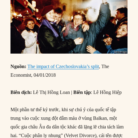
Nguồn:
The impact of Czechoslovakia’s split
, The
Economist, 04/01/2018
Biên dịch:
Lê Thị Hồng Loan |
Biên tập
: Lê Hồng Hiệp
Một phần tư thế kỷ trước, khi sự chú ý của quốc tế tập
trung vào cuộc xung đột đẫm máu ở vùng Balkan, một
quốc gia châu Âu đa dân tộc khác đã lặng lẽ chia tách làm
hai. “Cuộc phân ly nhung” (Velvet Divorce), cái tên được