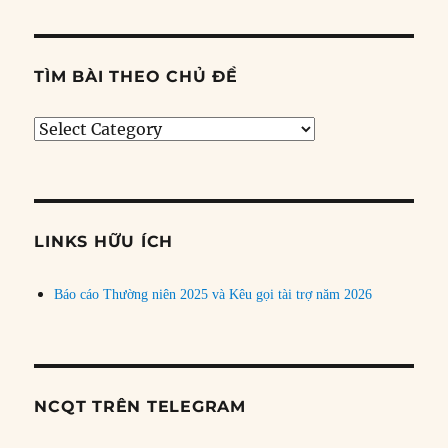
TÌM BÀI THEO CHỦ ĐỀ
Tìm
bài
theo
chủ
đề
LINKS HỮU ÍCH
Báo cáo Thường niên 2025 và Kêu gọi tài trợ năm 2026
NCQT TRÊN TELEGRAM