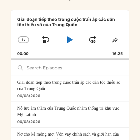
Audio
Player
Giai đoạn tiếp theo trong cuộc trấn áp các dân
tộc thiểu số của Trung Quốc
1
X
SKIP
PLAY
JUMP
CHANGE
SHARE
PLAYBACK
THIS
BACKWARD
PAUSE
FORWARD
00:00
RATE
16:25
EPISOD
Search
Episodes
Giai đoạn tiếp theo trong cuộc trấn áp các dân tộc thiểu số
của Trung Quốc
06/08/2026
Nỗ lực âm thầm của Trung Quốc nhằm thống trị khu vực
Mỹ Latinh
06/08/2026
Nợ cho kẻ mộng mơ: Vốn vay chính sách và giới hạn của