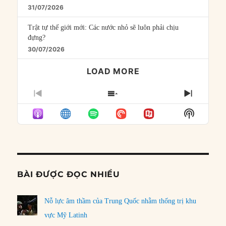
31/07/2026
Trật tự thế giới mới: Các nước nhỏ sẽ luôn phải chịu
đựng?
30/07/2026
LOAD MORE
PREVIOUS
SHOW
NEXT
EPISODE
EPISODES
EPISO
Show
LIST
Podcast
Informat
BÀI ĐƯỢC ĐỌC NHIỀU
Nỗ lực âm thầm của Trung Quốc nhằm thống trị khu
vực Mỹ Latinh