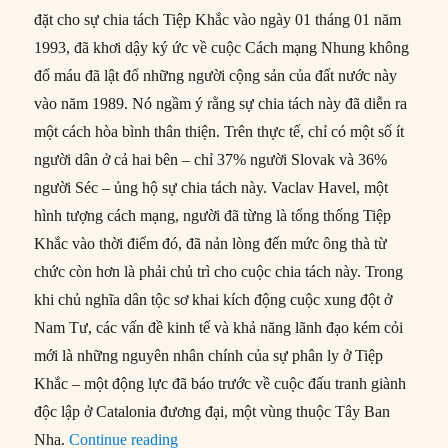
đặt cho sự chia tách Tiệp Khắc vào ngày 01 tháng 01 năm
1993, đã khơi dậy ký ức về cuộc Cách mạng Nhung không
đổ máu đã lật đổ những người cộng sản của đất nước này
vào năm 1989. Nó ngầm ý rằng sự chia tách này đã diễn ra
một cách hòa bình thân thiện. Trên thực tế, chỉ có một số ít
người dân ở cả hai bên – chỉ 37% người Slovak và 36%
người Séc – ủng hộ sự chia tách này. Vaclav Havel, một
hình tượng cách mạng, người đã từng là tổng thống Tiệp
Khắc vào thời điểm đó, đã nản lòng đến mức ông thà từ
chức còn hơn là phải chủ trì cho cuộc chia tách này. Trong
khi chủ nghĩa dân tộc sơ khai kích động cuộc xung đột ở
Nam Tư, các vấn đề kinh tế và khả năng lãnh đạo kém cỏi
mới là những nguyên nhân chính của sự phân ly ở Tiệp
Khắc – một động lực đã báo trước về cuộc đấu tranh giành
độc lập ở Catalonia đương đại, một vùng thuộc Tây Ban
“Ảnh hưởng của sự chia tách Tiệp Khắc”
Nha.
Continue reading