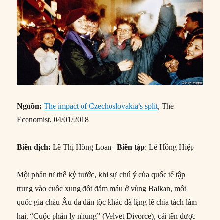
Nguồn:
The impact of Czechoslovakia’s split
, The
Economist, 04/01/2018
Biên dịch:
Lê Thị Hồng Loan |
Biên tập
: Lê Hồng Hiệp
Một phần tư thế kỷ trước, khi sự chú ý của quốc tế tập
trung vào cuộc xung đột đẫm máu ở vùng Balkan, một
quốc gia châu Âu đa dân tộc khác đã lặng lẽ chia tách làm
hai. “Cuộc phân ly nhung” (Velvet Divorce), cái tên được