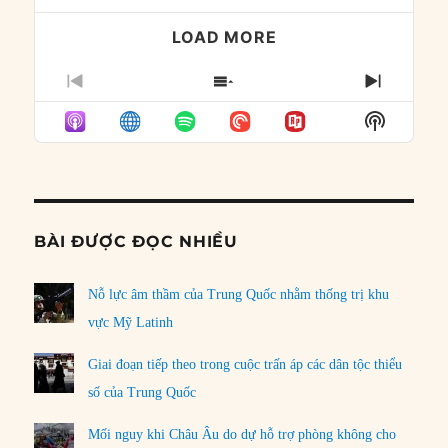
LOAD MORE
PREVIOUS
SHOW
NEXT
EPISODE
EPISODES
EPISO
Show
LIST
Podcast
Informat
BÀI ĐƯỢC ĐỌC NHIỀU
Nỗ lực âm thầm của Trung Quốc nhằm thống trị khu
vực Mỹ Latinh
Giai đoạn tiếp theo trong cuộc trấn áp các dân tộc thiểu
số của Trung Quốc
Mối nguy khi Châu Âu do dự hỗ trợ phòng không cho