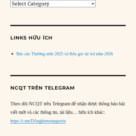
Tìm
bài
theo
chủ
đề
LINKS HỮU ÍCH
Báo cáo Thường niên 2025 và Kêu gọi tài trợ năm 2026
NCQT TRÊN TELEGRAM
Theo dõi NCQT trên Telegram để nhận được thông báo bài
viết mới và các thông tin, tài liệu… hữu ích khác:
https://t.me/DAnghiencuuquocte