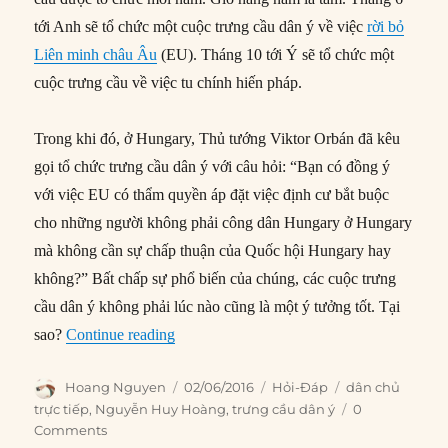
tới Anh sẽ tổ chức một cuộc trưng cầu dân ý về việc
rời bỏ
Liên minh châu Âu
(EU). Tháng 10 tới Ý sẽ tổ chức một
cuộc trưng cầu về việc tu chính hiến pháp.
Trong khi đó, ở Hungary, Thủ tướng Viktor Orbán đã kêu
gọi tổ chức trưng cầu dân ý với câu hỏi: “Bạn có đồng ý
với việc EU có thẩm quyền áp đặt việc định cư bắt buộc
cho những người không phải công dân Hungary ở Hungary
mà không cần sự chấp thuận của Quốc hội Hungary hay
không?” Bất chấp sự phổ biến của chúng, các cuộc trưng
cầu dân ý không phải lúc nào cũng là một ý tưởng tốt. Tại
“Tại sao trưng cầu dân ý không phải lúc nà
sao?
Continue reading
Author
Posted
Categories
Tags
Hoang Nguyen
02/06/2016
Hỏi-Đáp
dân chủ
on
trực tiếp
,
Nguyễn Huy Hoàng
,
trưng cầu dân ý
0
Comments