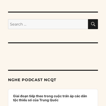
SE
Search
for:
NGHE PODCAST NCQT
Audio
Player
Giai đoạn tiếp theo trong cuộc trấn áp các dân
tộc thiểu số của Trung Quốc