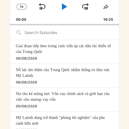
1
X
SKIP
PLAY
JUMP
CHANGE
SHARE
PLAYBACK
THIS
BACKWARD
PAUSE
FORWARD
00:00
RATE
16:25
EPISOD
Search
Episodes
Giai đoạn tiếp theo trong cuộc trấn áp các dân tộc thiểu số
của Trung Quốc
06/08/2026
Nỗ lực âm thầm của Trung Quốc nhằm thống trị khu vực
Mỹ Latinh
06/08/2026
Nợ cho kẻ mộng mơ: Vốn vay chính sách và giới hạn của
việc cho startup vay vốn
05/08/2026
Mỹ Latinh đang trở thành “phòng thí nghiệm” của phe
cánh hữu mới