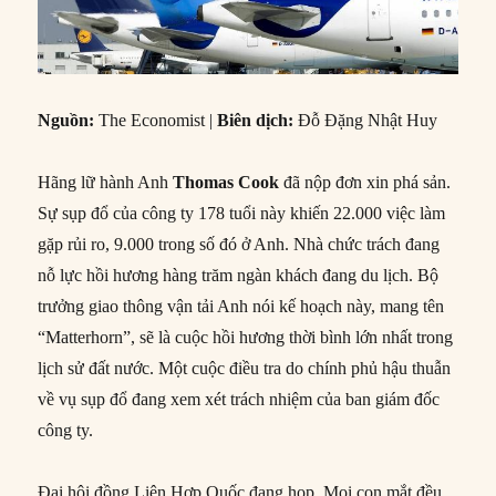
Nguồn:
The Economist |
Biên dịch:
Đỗ Đặng Nhật Huy
Hãng lữ hành Anh
Thomas Cook
đã nộp đơn xin phá sản.
Sự sụp đổ của công ty 178 tuổi này khiến 22.000 việc làm
gặp rủi ro, 9.000 trong số đó ở Anh. Nhà chức trách đang
nỗ lực hồi hương hàng trăm ngàn khách đang du lịch. Bộ
trưởng giao thông vận tải Anh nói kế hoạch này, mang tên
“Matterhorn”, sẽ là cuộc hồi hương thời bình lớn nhất trong
lịch sử đất nước. Một cuộc điều tra do chính phủ hậu thuẫn
về vụ sụp đổ đang xem xét trách nhiệm của ban giám đốc
công ty.
Đại hội đồng Liên Hợp Quốc đang họp. Mọi con mắt đều