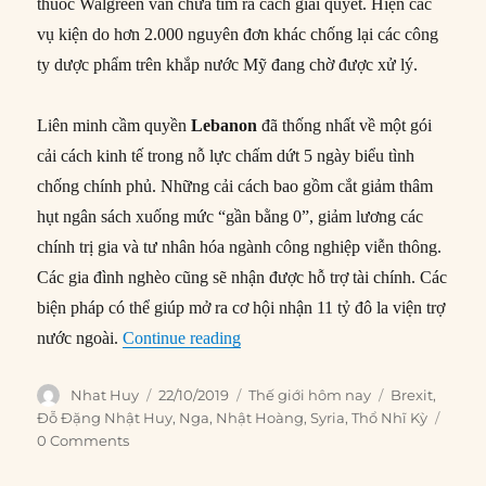
thuốc Walgreen vẫn chưa tìm ra cách giải quyết. Hiện các
vụ kiện do hơn 2.000 nguyên đơn khác chống lại các công
ty dược phẩm trên khắp nước Mỹ đang chờ được xử lý.
Liên minh cầm quyền
Lebanon
đã thống nhất về một gói
cải cách kinh tế trong nỗ lực chấm dứt 5 ngày biểu tình
chống chính phủ. Những cải cách bao gồm cắt giảm thâm
hụt ngân sách xuống mức “gần bằng 0”, giảm lương các
chính trị gia và tư nhân hóa ngành công nghiệp viễn thông.
Các gia đình nghèo cũng sẽ nhận được hỗ trợ tài chính. Các
biện pháp có thể giúp mở ra cơ hội nhận 11 tỷ đô la viện trợ
“Thế giới hôm nay: 22/10/2019”
nước ngoài.
Continue reading
Author
Posted
Categories
Tags
Nhat Huy
22/10/2019
Thế giới hôm nay
Brexit
,
on
Đỗ Đặng Nhật Huy
,
Nga
,
Nhật Hoàng
,
Syria
,
Thổ Nhĩ Kỳ
0 Comments