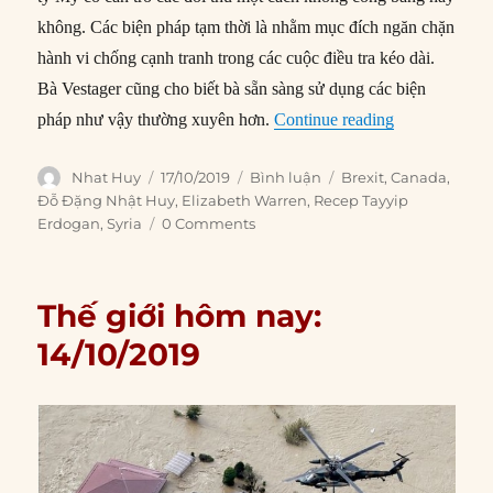
không. Các biện pháp tạm thời là nhằm mục đích ngăn chặn
hành vi chống cạnh tranh trong các cuộc điều tra kéo dài.
Bà Vestager cũng cho biết bà sẵn sàng sử dụng các biện
“Thế giới hôm
pháp như vậy thường xuyên hơn.
Continue reading
Author
Posted
Categories
Tags
Nhat Huy
17/10/2019
Bình luận
Brexit
,
Canada
,
on
Đỗ Đặng Nhật Huy
,
Elizabeth Warren
,
Recep Tayyip
Erdogan
,
Syria
0 Comments
Thế giới hôm nay:
14/10/2019