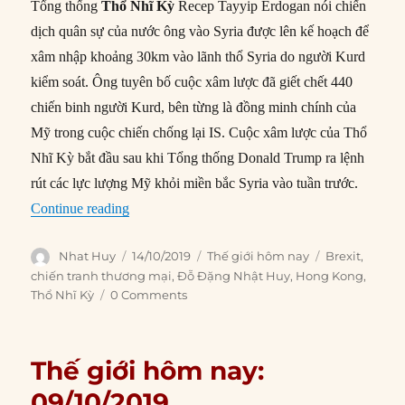
Tổng thống
Thổ Nhĩ Kỳ
Recep Tayyip Erdogan nói chiến
dịch quân sự của nước ông vào Syria được lên kế hoạch để
xâm nhập khoảng 30km vào lãnh thổ Syria do người Kurd
kiểm soát. Ông tuyên bố cuộc xâm lược đã giết chết 440
chiến binh người Kurd, bên từng là đồng minh chính của
Mỹ trong cuộc chiến chống lại IS. Cuộc xâm lược của Thổ
Nhĩ Kỳ bắt đầu sau khi Tổng thống Donald Trump ra lệnh
rút các lực lượng Mỹ khỏi miền bắc Syria vào tuần trước.
“Thế giới hôm nay: 14/10/2019”
Continue reading
Author
Posted
Categories
Tags
Nhat Huy
14/10/2019
Thế giới hôm nay
Brexit
,
on
chiến tranh thương mại
,
Đỗ Đặng Nhật Huy
,
Hong Kong
,
Thổ Nhĩ Kỳ
0 Comments
Thế giới hôm nay:
09/10/2019