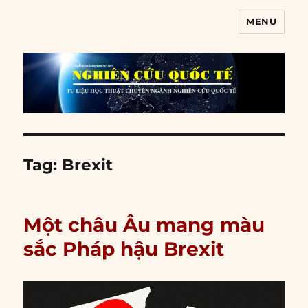
MENU
Nghiên cứu quốc tế
Tag:
Brexit
Một châu Âu mang màu
sắc Pháp hậu Brexit