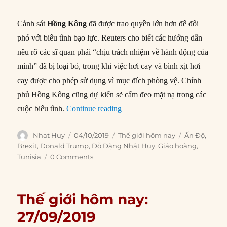
Cảnh sát
Hồng Kông
đã được trao quyền lớn hơn để đối
phó với biểu tình bạo lực. Reuters cho biết các hướng dẫn
nêu rõ các sĩ quan phải “chịu trách nhiệm về hành động của
mình” đã bị loại bỏ, trong khi việc hơi cay và bình xịt hơi
cay được cho phép sử dụng vì mục đích phòng vệ. Chính
phủ Hồng Kông cũng dự kiến sẽ cấm đeo mặt nạ trong các
“Thế giới hôm nay: 04/10/2019”
cuộc biểu tình.
Continue reading
Author
Posted
Categories
Tags
Nhat Huy
04/10/2019
Thế giới hôm nay
Ấn Độ
,
on
Brexit
,
Donald Trump
,
Đỗ Đặng Nhật Huy
,
Giáo hoàng
,
Tunisia
0 Comments
Thế giới hôm nay:
27/09/2019