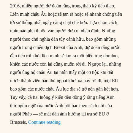
2016, nhiều người dự đoán rằng trong thập kỷ tiếp theo,
Liên minh châu Âu hoặc sẽ tan rã hoặc sẽ nhanh chóng tiến
tới sự thống nhất ngày càng chặt chẽ hơn. Lựa chọn cách
nhìn nào phụ thuộc vào người đưa ra nhận định. Những
người theo chủ nghĩa dân túy cánh hữu, bao gồm những
người trong chiến dịch Brexit của Anh, dự đoán rằng nước
đầu tiên rời khỏi liên minh sẽ tạo ra một hiệu ứng domino,
khiến các nước còn lại cũng muốn rời đi. Ngược lại, những
người ủng hộ châu Âu lại nhìn thấy một cơ hội: khi đất
nước thành viên bảo thủ ngoài khơi xa này rời đi, một EU
bao gồm các nước châu Âu lục địa sẽ trở nên gắn kết hơn.
Tuy vậy, cả hai luồng ý kiến đều đồng ý rằng tiếng Anh —
thứ ngôn ngữ của nước Anh bội bạc theo cách nói của
người Pháp — sẽ mất dần ảnh hưởng tại trụ sở EU ở
“Một châu Âu mang màu sắc Pháp hậu
Brussels.
Continue reading