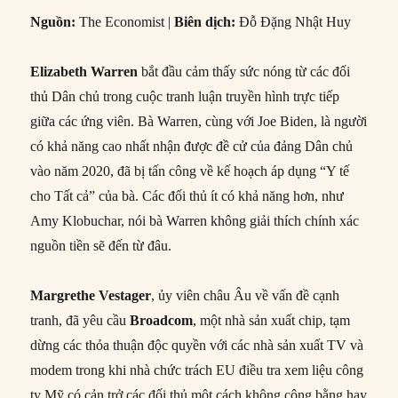
Nguồn:
The Economist |
Biên dịch:
Đỗ Đặng Nhật Huy
Elizabeth Warren
bắt đầu cảm thấy sức nóng từ các đối
thủ Dân chủ trong cuộc tranh luận truyền hình trực tiếp
giữa các ứng viên. Bà Warren, cùng với Joe Biden, là người
có khả năng cao nhất nhận được đề cử của đảng Dân chủ
vào năm 2020, đã bị tấn công về kế hoạch áp dụng “Y tế
cho Tất cả” của bà. Các đối thủ ít có khả năng hơn, như
Amy Klobuchar, nói bà Warren không giải thích chính xác
nguồn tiền sẽ đến từ đâu.
Margrethe Vestager
, ủy viên châu Âu về vấn đề cạnh
tranh, đã yêu cầu
Broadcom
, một nhà sản xuất chip, tạm
dừng các thỏa thuận độc quyền với các nhà sản xuất TV và
modem trong khi nhà chức trách EU điều tra xem liệu công
ty Mỹ có cản trở các đối thủ một cách không công bằng hay