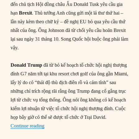
đến chủ tịch Hội đồng châu Âu Donald Tusk yêu cầu gia
hạn
Brexit
. Thủ tướng Anh cũng gửi một lá thư thứ hai –
lần này kèm theo chữ ký – đề nghị EU bỏ qua yêu cầu thứ
nhất của ông. Ông Johnson đã từ chối yêu cầu hoãn Brexit
lại sau ngày 31 tháng 10. Song Quốc hội buộc ông phải làm
vậy.
Donald Trump
đã từ bỏ kế hoạch tổ chức hội nghị thượng
đỉnh G7 năm tới tại khu resort chơi golf của ông gần Miami,
lấy lý do có “thái độ thù địch điên rồ và cảm tính” sau
những chỉ trích rộng rãi rằng ông Trump đang cố gắng trục
lợi từ chức vụ tổng thống. Ông nói ông không có kế hoạch
kiếm lợi nhuận từ việc tổ chức hội nghị thượng đỉnh. Cuộc
họp bây giờ có thể sẽ được tổ chức ở Trại David.
“Thế giới hôm nay: 21/10/2019”
Continue reading