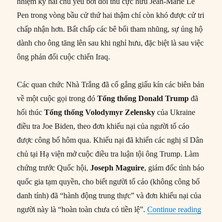
nhiệm kỳ hai chủ yếu bởi đối thủ cực hữu Jean-Marie Le
Pen trong vòng bầu cử thứ hai thậm chí còn khó được cử tri
chấp nhận hơn. Bất chấp các bê bối tham nhũng, sự ủng hộ
dành cho ông tăng lên sau khi nghỉ hưu, đặc biệt là sau việc
ông phản đối cuộc chiến Iraq.
Các quan chức Nhà Trắng đã cố gắng giấu kín các biên bản
về một cuộc gọi trong đó
Tổng thống
Donald Trump
đã
hối thúc
Tổng thống Volodymyr Zelensky
của Ukraine
điều tra Joe Biden, theo đơn khiếu nại của người tố cáo
được công bố hôm qua. Khiếu nại đã khiến các nghị sĩ Dân
chủ tại Hạ viện mở cuộc điều tra luận tội ông Trump. Làm
chứng trước Quốc hội,
Joseph Maguire
, giám đốc tình báo
quốc gia tạm quyền, cho biết người tố cáo (không công bố
danh tính) đã “hành động trung thực” và đơn khiếu nại của
“Thế g
người này là “hoàn toàn chưa có tiền lệ”.
Continue reading