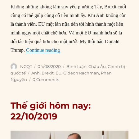
Không những không làm suy yếu phương Tây, Brexit cuối
cùng có thể giúp củng cố liên minh ấy. Khi Anh không còn
là thành viên, EU một lần nữa tiến tới hình thành một liên
minh ngày một chặt chẽ hơn. Và một EU mạnh hơn sẽ là
đối tác hiệu quả hơn cho một nước Mỹ thời hậu Donald
“Tại sao Brexit rốt cuộc giúp củng cố 
Trump.
Continue reading
Author
Posted
Categories
NCQT
04/08/2020
Bình luận
,
Châu Âu
,
Chính trị
on
Tags
quốc tế
Anh
,
Brexit
,
EU
,
Gideon Rachman
,
Phan
Nguyên
0 Comments
Thế giới hôm nay:
22/10/2019