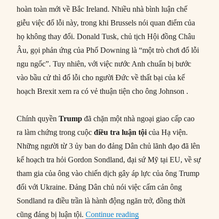
hoàn toàn mới về Bắc Ireland. Nhiều nhà bình luận chế
giễu việc đổ lỗi này, trong khi Brussels nói quan điểm của
họ không thay đổi. Donald Tusk, chủ tịch Hội đồng Châu
Âu, gọi phản ứng của Phố Downing là “một trò chơi đổ lỗi
ngu ngốc”. Tuy nhiên, với việc nước Anh chuẩn bị bước
vào bầu cử thì đổ lỗi cho người Đức về thất bại của kế
hoạch Brexit xem ra có vẻ thuận tiện cho ông Johnson .
Chính quyền
Trump
đã chặn một nhà ngoại giao cấp cao
ra làm chứng trong cuộc
điều tra luận tội
của Hạ viện.
Những người từ 3 ủy ban do đảng Dân chủ lãnh đạo đã lên
kế hoạch tra hỏi Gordon Sondland, đại sứ Mỹ tại EU, về sự
tham gia của ông vào chiến dịch gây áp lực của ông Trump
đối với Ukraine. Đảng Dân chủ nói việc cấm cản ông
Sondland ra điều trần là hành động ngăn trở, đồng thời
“Thế giới hôm nay: 09/1
cũng đáng bị luận tội.
Continue reading