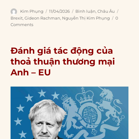
Author
Posted
Categories
Tags
Kim Phụng
11/04/2026
Bình luận
,
Châu Âu
on
Brexit
,
Gideon Rachman
,
Nguyễn Thị Kim Phụng
0
Comments
Đánh giá tác động của
thoả thuận thương mại
Anh – EU