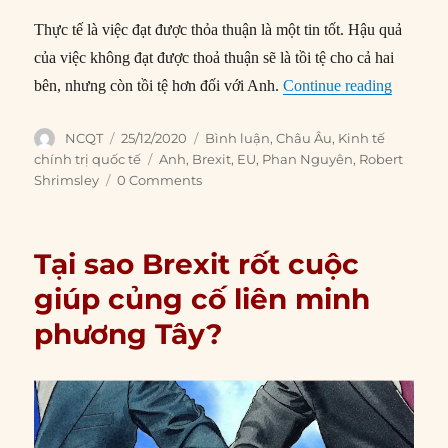
Thực tế là việc đạt được thỏa thuận là một tin tốt. Hậu quả
của việc không đạt được thoả thuận sẽ là tồi tệ cho cả hai
“Đánh gi
bên, nhưng còn tồi tệ hơn đối với Anh.
Continue reading
Author
Posted
Categories
NCQT
25/12/2020
Bình luận
,
Châu Âu
,
Kinh tế
on
Tags
chính trị quốc tế
Anh
,
Brexit
,
EU
,
Phan Nguyên
,
Robert
Shrimsley
0 Comments
Tại sao Brexit rốt cuộc
giúp củng cố liên minh
phương Tây?