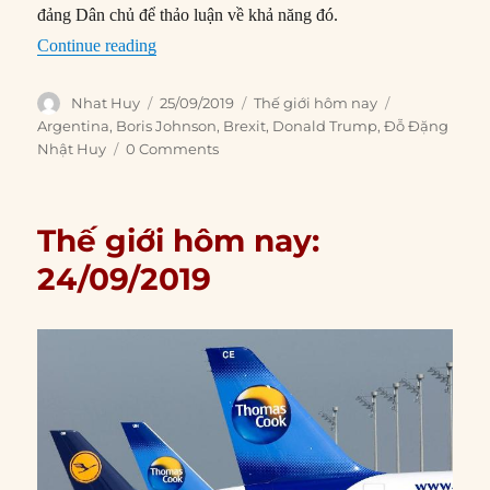
đảng Dân chủ để thảo luận về khả năng đó.
“Thế giới hôm nay: 25/09/2019”
Continue reading
Author
Posted
Categories
Tags
Nhat Huy
25/09/2019
Thế giới hôm nay
on
Argentina
,
Boris Johnson
,
Brexit
,
Donald Trump
,
Đỗ Đặng
Nhật Huy
0 Comments
Thế giới hôm nay:
24/09/2019