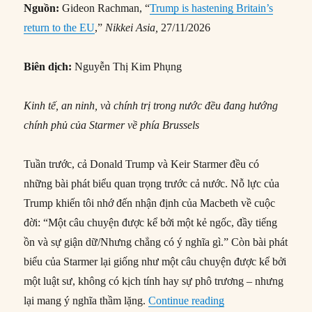
Nguồn:
Gideon Rachman, “
Trump is hastening Britain’s
return to the EU
,”
Nikkei Asia,
27/11/2026
Biên dịch:
Nguyễn Thị Kim Phụng
Kinh tế, an ninh, và chính trị trong nước đều đang hướng
chính phủ của Starmer về phía Brussels
Tuần trước, cả Donald Trump và Keir Starmer đều có
những bài phát biểu quan trọng trước cả nước. Nỗ lực của
Trump khiến tôi nhớ đến nhận định của Macbeth về cuộc
đời: “Một câu chuyện được kể bởi một kẻ ngốc, đầy tiếng
ồn và sự giận dữ/Nhưng chẳng có ý nghĩa gì.” Còn bài phát
biểu của Starmer lại giống như một câu chuyện được kể bởi
một luật sư, không có kịch tính hay sự phô trương – nhưng
“Trump đang đẩy nh
lại mang ý nghĩa thầm lặng.
Continue reading