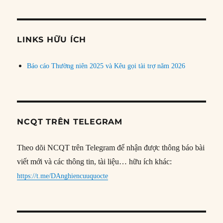
theo
chủ
đề
LINKS HỮU ÍCH
Báo cáo Thường niên 2025 và Kêu gọi tài trợ năm 2026
NCQT TRÊN TELEGRAM
Theo dõi NCQT trên Telegram để nhận được thông báo bài
viết mới và các thông tin, tài liệu… hữu ích khác:
https://t.me/DAnghiencuuquocte