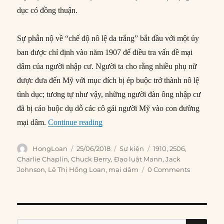
dục có đồng thuận.
Sự phẫn nộ về “chế độ nô lệ da trắng” bắt đầu với một ủy
ban được chỉ định vào năm 1907 để điều tra vấn đề mại
dâm của người nhập cư. Người ta cho rằng nhiều phụ nữ
được đưa đến Mỹ với mục đích bị ép buộc trở thành nô lệ
tình dục; tương tự như vậy, những người đàn ông nhập cư
đã bị cáo buộc dụ dỗ các cô gái người Mỹ vào con đường
“25/06/1910: Quốc hội Mỹ thông qua
mại dâm.
Continue reading
Author
Posted
Categories
Tags
HongLoan
25/06/2018
Sự kiện
1910
,
2506
,
on
Charlie Chaplin
,
Chuck Berry
,
Đạo luật Mann
,
Jack
Johnson
,
Lê Thị Hồng Loan
,
mại dâm
0 Comments
SE