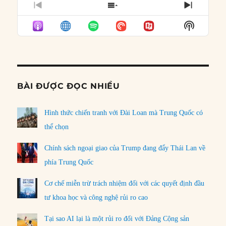
PREVIOUS
SHOW
NEXT
EPISODE
EPISODES
EPISO
Show
LIST
Podcast
Informat
BÀI ĐƯỢC ĐỌC NHIỀU
Hình thức chiến tranh với Đài Loan mà Trung Quốc có
thể chọn
Chính sách ngoại giao của Trump đang đẩy Thái Lan về
phía Trung Quốc
Cơ chế miễn trừ trách nhiệm đối với các quyết định đầu
tư khoa học và công nghệ rủi ro cao
Tại sao AI lại là một rủi ro đối với Đảng Cộng sản