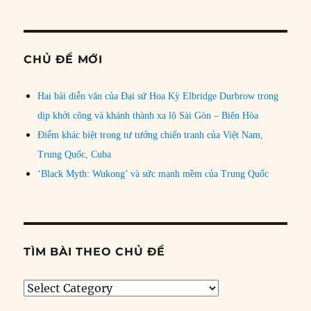
CHỦ ĐỀ MỚI
Hai bài diễn văn của Đại sứ Hoa Kỳ Elbridge Durbrow trong
dịp khởi công và khánh thành xa lộ Sài Gòn – Biên Hòa
Điểm khác biệt trong tư tưởng chiến tranh của Việt Nam,
Trung Quốc, Cuba
‘Black Myth: Wukong’ và sức mạnh mềm của Trung Quốc
TÌM BÀI THEO CHỦ ĐỀ
Tìm
bài