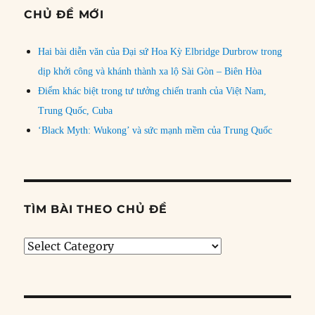
CHỦ ĐỀ MỚI
Hai bài diễn văn của Đại sứ Hoa Kỳ Elbridge Durbrow trong
dịp khởi công và khánh thành xa lộ Sài Gòn – Biên Hòa
Điểm khác biệt trong tư tưởng chiến tranh của Việt Nam,
Trung Quốc, Cuba
‘Black Myth: Wukong’ và sức mạnh mềm của Trung Quốc
TÌM BÀI THEO CHỦ ĐỀ
Tìm
bài
theo
chủ