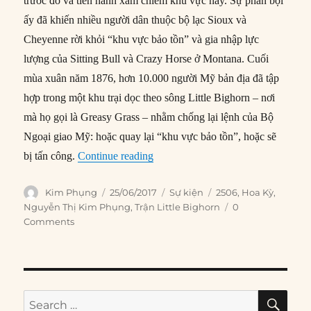
trước đó và tiến hành xâm chiếm khu vực này. Sự phản bội
ấy đã khiến nhiều người dân thuộc bộ lạc Sioux và
Cheyenne rời khỏi “khu vực bảo tồn” và gia nhập lực
lượng của Sitting Bull và Crazy Horse ở Montana. Cuối
mùa xuân năm 1876, hơn 10.000 người Mỹ bản địa đã tập
hợp trong một khu trại dọc theo sông Little Bighorn – nơi
mà họ gọi là Greasy Grass – nhằm chống lại lệnh của Bộ
Ngoại giao Mỹ: hoặc quay lại “khu vực bảo tồn”, hoặc sẽ
“25/06/1876: Trận Little Bighorn bắ
bị tấn công.
Continue reading
Author
Posted
Categories
Tags
Kim Phụng
25/06/2017
Sự kiện
2506
,
Hoa Kỳ
,
on
Nguyễn Thị Kim Phụng
,
Trận Little Bighorn
0
Comments
SE
Search