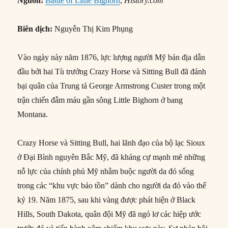
Nguồn:
Battle of Little Bighorn
,
History.com
Biên dịch:
Nguyễn Thị Kim Phụng
Vào ngày này năm 1876, lực lượng người Mỹ bản địa dẫn
đầu bởi hai Tù trưởng Crazy Horse và Sitting Bull đã đánh
bại quân của Trung tá George Armstrong Custer trong một
trận chiến đẫm máu gần sông Little Bighorn ở bang
Montana.
Crazy Horse và Sitting Bull, hai lãnh đạo của bộ lạc Sioux
ở Đại Bình nguyên Bắc Mỹ, đã kháng cự mạnh mẽ những
nỗ lực của chính phủ Mỹ nhằm buộc người da đỏ sống
trong các “khu vực bảo tồn” dành cho người da đỏ vào thế
kỷ 19. Năm 1875, sau khi vàng được phát hiện ở Black
Hills, South Dakota, quân đội Mỹ đã ngó lơ các hiệp ước