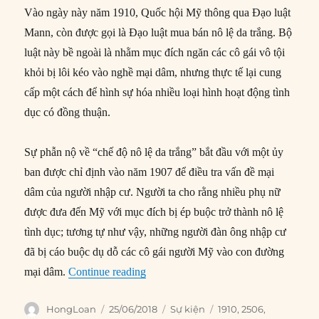
Vào ngày này năm 1910, Quốc hội Mỹ thông qua Đạo luật
Mann, còn được gọi là Đạo luật mua bán nô lệ da trắng. Bộ
luật này bề ngoài là nhằm mục đích ngăn các cô gái vô tội
khỏi bị lôi kéo vào nghề mại dâm, nhưng thực tế lại cung
cấp một cách để hình sự hóa nhiều loại hình hoạt động tình
dục có đồng thuận.
Sự phẫn nộ về “chế độ nô lệ da trắng” bắt đầu với một ủy
ban được chỉ định vào năm 1907 để điều tra vấn đề mại
dâm của người nhập cư. Người ta cho rằng nhiều phụ nữ
được đưa đến Mỹ với mục đích bị ép buộc trở thành nô lệ
tình dục; tương tự như vậy, những người đàn ông nhập cư
đã bị cáo buộc dụ dỗ các cô gái người Mỹ vào con đường
“25/06/1910: Quốc hội Mỹ thông qua
mại dâm.
Continue reading
Author
Posted
Categories
Tags
HongLoan
25/06/2018
Sự kiện
1910
,
2506
,