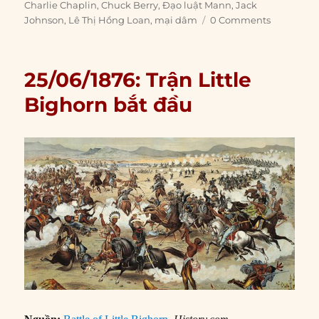
on
Charlie Chaplin
,
Chuck Berry
,
Đạo luật Mann
,
Jack
Johnson
,
Lê Thị Hồng Loan
,
mại dâm
0 Comments
25/06/1876: Trận Little
Bighorn bắt đầu