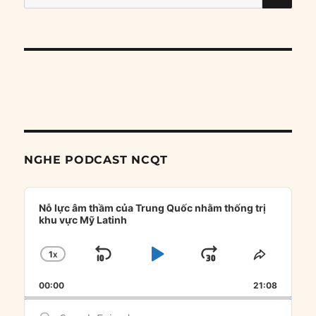
for:
NGHE PODCAST NCQT
Audio
Player
Nỗ lực âm thầm của Trung Quốc nhằm thống trị
khu vực Mỹ Latinh
1
X
SKIP
PLAY
JUMP
CHANGE
SHARE
PLAYBACK
THIS
BACKWARD
PAUSE
FORWARD
00:00
RATE
21:08
EPISOD
Search