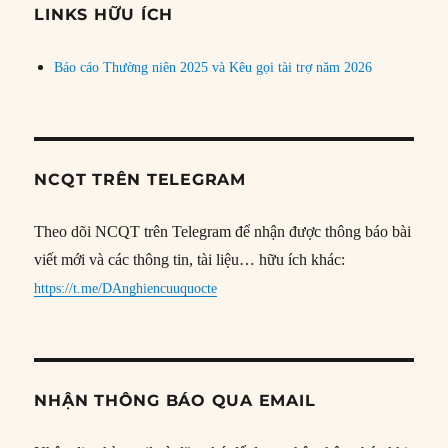
đề
LINKS HỮU ÍCH
Báo cáo Thường niên 2025 và Kêu gọi tài trợ năm 2026
NCQT TRÊN TELEGRAM
Theo dõi NCQT trên Telegram để nhận được thông báo bài
viết mới và các thông tin, tài liệu… hữu ích khác:
https://t.me/DAnghiencuuquocte
NHẬN THÔNG BÁO QUA EMAIL