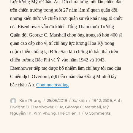
Lực lượng Mỹ ở Châu Âu. Dù chưa từng một lần chiến đấu
trên chiến trường trong suốt 27 năm làm sĩ quan quân đội,
nhưng kiến thức về chiến lược quân sự và khả năng tổ chức
của Eisenhower vẫn đủ khiến Tổng Tham mưu Trưởng
Quân đội George C. Marshall chọn ông trong số hơn 400 sĩ
quan cao cấp cho vị trí chỉ huy lực lượng Hoa Kỳ trong
cuộc chiến chống lại Đức. Sau khi chứng tỏ bản thân trên
chiến trường Bắc Phi và Ý vào năm 1942 và 1943,
Eisenhower tiếp tục được bổ nhiệm làm chỉ huy tối cao của
Chiến dịch Overlord, đợt tiến quân của Đồng Minh ở tây
“25/06/1942: Eisenhower trở thàn
bắc châu Âu.
Continue reading
Author
Posted
Categories
Tags
Kim Phụng
25/06/2019
Sự kiện
1942
,
2506
,
Anh
,
on
Dwight D. Eisenhower
,
Đức
,
George C. Marshall
,
Mỹ
,
Nguyễn Thị Kim Phụng
,
Thế chiến II
0 Comments