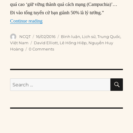
quá cao ‘giữ vững thành quả cách mạng (Campuchia)’…
Đi vào tổng tuyển cử bạn giành 50% là lý tưởng.”
“Hội nghị Thành Đô và tình thế ngoại giao Việ
Continue reading
Author
Posted
Categories
NCQT
16/02/2016
Bình luận
,
Lịch sử
,
Trung Quốc
,
on
Tags
Việt Nam
David Elliott
,
Lê Hồng Hiệp
,
Nguyễn Huy
Hoàng
0 Comments
SE
Search
for: