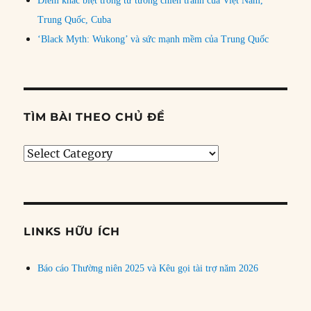
Điểm khác biệt trong tư tưởng chiến tranh của Việt Nam,
Trung Quốc, Cuba
‘Black Myth: Wukong’ và sức mạnh mềm của Trung Quốc
TÌM BÀI THEO CHỦ ĐỀ
Tìm
bài
theo
chủ
đề
LINKS HỮU ÍCH
Báo cáo Thường niên 2025 và Kêu gọi tài trợ năm 2026