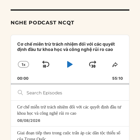
NGHE PODCAST NCQT
Audio
Player
Cơ chế miễn trừ trách nhiệm đối với các quyết
định đầu tư khoa học và công nghệ rủi ro cao
1
X
SKIP
PLAY
JUMP
CHANGE
SHARE
PLAYBACK
THIS
BACKWARD
PAUSE
FORWARD
00:00
RATE
55:10
EPISOD
Search
Episodes
Cơ chế miễn trừ trách nhiệm đối với các quyết định đầu tư
khoa học và công nghệ rủi ro cao
08/08/2026
Giai đoạn tiếp theo trong cuộc trấn áp các dân tộc thiểu số
của Trung Quốc