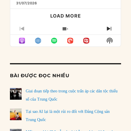
31/07/2026
LOAD MORE
PREVIOUS
SHOW
NEXT
EPISODE
EPISODES
EPISO
Show
LIST
Podcast
Informat
BÀI ĐƯỢC ĐỌC NHIỀU
Giai đoạn tiếp theo trong cuộc trấn áp các dân tộc thiểu
số của Trung Quốc
Tại sao AI lại là một rủi ro đối với Đảng Cộng sản
Trung Quốc