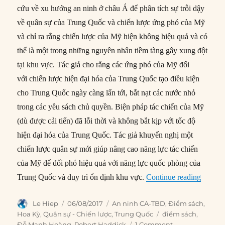
cứu về xu hướng an ninh ở châu Á để phân tích sự trỗi dậy
về quân sự của Trung Quốc và chiến lược ứng phó của Mỹ
và chỉ ra rằng chiến lược của Mỹ hiện không hiệu quả và có
thể là một trong những nguyên nhân tiềm tàng gây xung đột
tại khu vực. Tác giả cho rằng các ứng phó của Mỹ đối
với chiến lược hiện đại hóa của Trung Quốc tạo điều kiện
cho Trung Quốc ngày càng lấn tới, bắt nạt các nước nhỏ
trong các yêu sách chủ quyền. Biện pháp tác chiến của Mỹ
(dù được cải tiến) đã lỗi thời và không bắt kịp với tốc độ
hiện đại hóa của Trung Quốc. Tác giả khuyến nghị một
chiến lược quân sự mới giúp nâng cao năng lực tác chiến
của Mỹ để đối phó hiệu quả với năng lực quốc phòng của
“Lửa t
Trung Quốc và duy trì ổn định khu vực.
Continue reading
Author
Posted
Categories
Le Hiep
06/08/2017
An ninh CA-TBD
,
Điểm sách
,
on
Tags
Hoa Kỳ
,
Quân sự - Chiến lược
,
Trung Quốc
điểm sách
,
Đỗ Mạnh Hoàng
,
Robert Haddick
1 Comment