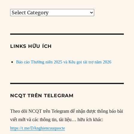
Tìm
bài
theo
chủ
đề
LINKS HỮU ÍCH
Báo cáo Thường niên 2025 và Kêu gọi tài trợ năm 2026
NCQT TRÊN TELEGRAM
Theo dõi NCQT trên Telegram để nhận được thông báo bài
viết mới và các thông tin, tài liệu… hữu ích khác:
https://t.me/DAnghiencuuquocte