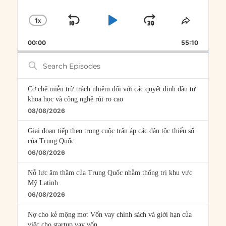
1
X
SKIP
PLAY
JUMP
CHANGE
SHARE
PLAYBACK
THIS
BACKWARD
PAUSE
FORWARD
00:00
RATE
55:10
EPISOD
Search
Episodes
Cơ chế miễn trừ trách nhiệm đối với các quyết định đầu tư
khoa học và công nghệ rủi ro cao
08/08/2026
Giai đoạn tiếp theo trong cuộc trấn áp các dân tộc thiểu số
của Trung Quốc
06/08/2026
Nỗ lực âm thầm của Trung Quốc nhằm thống trị khu vực
Mỹ Latinh
06/08/2026
Nợ cho kẻ mộng mơ: Vốn vay chính sách và giới hạn của
việc cho startup vay vốn