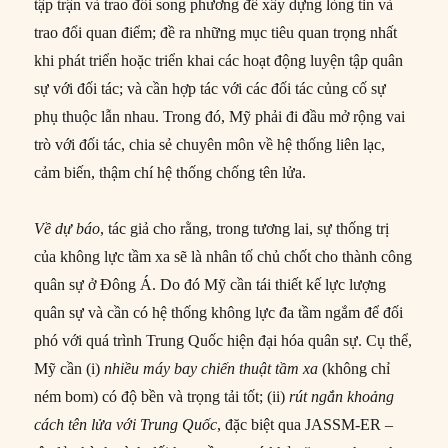
tập trận và trao đổi song phương để xây dựng lòng tin và
trao đổi quan điểm; đề ra những mục tiêu quan trọng nhất
khi phát triển hoặc triển khai các hoạt động luyện tập quân
sự với đối tác; và cần hợp tác với các đối tác củng cố sự
phụ thuộc lẫn nhau. Trong đó, Mỹ phải đi đầu mở rộng vai
trò với đối tác, chia sẻ chuyên môn về hệ thống liên lạc,
cảm biến, thậm chí hệ thống chống tên lửa.
Về dự báo
, tác giả cho rằng, trong tương lai, sự thống trị
của không lực tầm xa sẽ là nhân tố chủ chốt cho thành công
quân sự ở Đông Á. Do đó Mỹ cần tái thiết kế lực lượng
quân sự và cần có hệ thống không lực đa tầm ngắm để đối
phó với quá trình Trung Quốc hiện đại hóa quân sự. Cụ thể,
Mỹ cần
(i)
nhiều máy bay chiến thuật tầm xa
(không chỉ
ném bom) có độ bền và trọng tải tốt; (ii)
rút ngắn khoảng
cách tên lửa với Trung Quốc
, đặc biệt qua JASSM-ER –