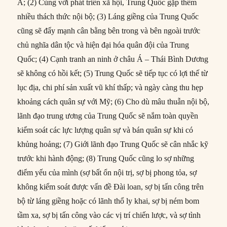
Á; (2) Cùng với phát triển xã hội, Trung Quốc gặp thêm
nhiều thách thức nội bộ; (3) Láng giềng của Trung Quốc
cũng sẽ đẩy mạnh cân bằng bên trong và bên ngoài trước
chủ nghĩa dân tộc và hiện đại hóa quân đội của Trung
Quốc; (4) Cạnh tranh an ninh ở châu Á – Thái Bình Dương
sẽ không có hồi kết; (5) Trung Quốc sẽ tiếp tục có lợi thế từ
lục địa, chi phí sản xuất vũ khí thấp; và ngày càng thu hẹp
khoảng cách quân sự với Mỹ; (6) Cho dù mâu thuẫn nội bộ,
lãnh đạo trung ương của Trung Quốc sẽ nắm toàn quyền
kiểm soát các lực lượng quân sự và bán quân sự khi có
khủng hoảng; (7) Giới lãnh đạo Trung Quốc sẽ cân nhắc kỹ
trước khi hành động; (8) Trung Quốc cũng lo sợ những
điểm yếu của mình (sợ bất ổn nội trị, sợ bị phong tỏa, sợ
không kiểm soát được vấn đề Đài loan, sợ bị tấn công trên
bộ từ láng giềng hoặc có lãnh thổ ly khai, sợ bị ném bom
tầm xa, sợ bị tấn công vào các vị trí chiến lược, và sợ tình