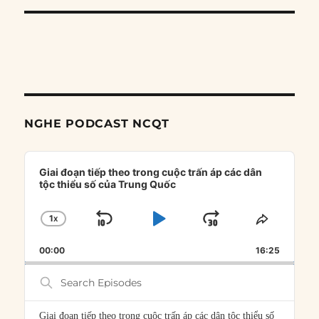
NGHE PODCAST NCQT
Audio
Player
Giai đoạn tiếp theo trong cuộc trấn áp các dân
tộc thiểu số của Trung Quốc
1
X
SKIP
PLAY
JUMP
CHANGE
SHARE
PLAYBACK
THIS
BACKWARD
PAUSE
FORWARD
00:00
RATE
16:25
EPISOD
Search
Episodes
Giai đoạn tiếp theo trong cuộc trấn áp các dân tộc thiểu số