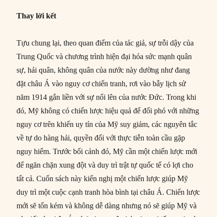
Thay lời kết
Tựu chung lại, theo quan điểm của tác giả, sự trỗi dậy của
Trung Quốc và chương trình hiện đại hóa sức mạnh quân
sự, hải quân, không quân của nước này dường như đang
đặt châu Á vào nguy cơ chiến tranh, rơi vào bẫy lịch sử
năm 1914 gắn liền với sự nổi lên của nước Đức. Trong khi
đó, Mỹ không có chiến lược hiệu quả để đối phó với những
nguy cơ trên khiến uy tín của Mỹ suy giảm, các nguyên tắc
về tự do hàng hải, quyền đối với thực tiễn toàn cầu gặp
nguy hiểm. Trước bối cảnh đó, Mỹ cần một chiến lược mới
để ngăn chặn xung đột và duy trì trật tự quốc tế có lợi cho
tất cả. Cuốn sách này kiến nghị một chiến lược giúp Mỹ
duy trì một cuộc cạnh tranh hòa bình tại châu Á. Chiến lược
mới sẽ tốn kém và không dễ dàng nhưng nó sẽ giúp Mỹ và