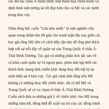
các đối tác châu Á tránh được một thảm họa chiến tranh và
định hình một tương lai tốt đẹp hơn cho cả Mỹ và các nước
trong khu vực.
Nhìn tổng thể, cuốn “Lửa trên nước” là một nghiên cứu
quan trọng nhằm tìm lời giải cho tranh luận lâu nay giữa các
học giả rằng Mỹ nên có cách tiếp cận nào để ứng phó thích
hợp với sự trỗi dậy về quân sự của Trung Quốc ở châu Á-
Thái Bình Dương. Tác giả có những phân tích sắc sảo về
cả khía cạnh quân sự và ngoại giao, phản ánh kịp thời các
thách thức mang tính chiến lược đang thay đổi trật tự an
ninh hiện tại ở khu vực. Tác giả cảnh tỉnh rằng nếu Mỹ
không có những thay đổi chiến lược, rất có thể Mỹ và
Trung Quốc sẽ có va chạm ở châu Á-Thái Bình Dương.
Cuốn sách đưa ra những gợi ý về chiến lược cho Mỹ trong
những năm tới, đồng thời đề xuất vai trò của các đồng minh