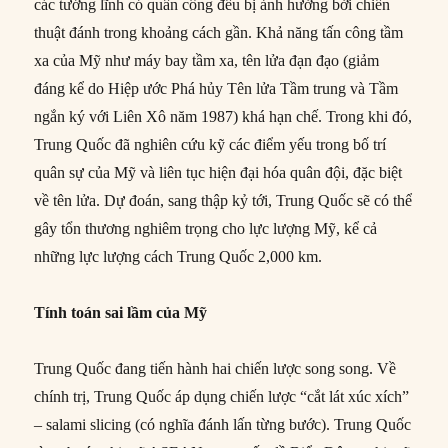
các tướng lĩnh có quân công đều bị ảnh hưởng bởi chiến
thuật đánh trong khoảng cách gần. Khả năng tấn công tầm
xa của Mỹ như máy bay tầm xa, tên lửa đạn đạo (giảm
đáng kể do Hiệp ước Phá hủy Tên lửa Tầm trung và Tầm
ngắn ký với Liên Xô năm 1987) khá hạn chế. Trong khi đó,
Trung Quốc đã nghiên cứu kỹ các điểm yếu trong bố trí
quân sự của Mỹ và liên tục hiện đại hóa quân đội, đặc biệt
về tên lửa. Dự đoán, sang thập kỷ tới, Trung Quốc sẽ có thể
gây tổn thương nghiêm trọng cho lực lượng Mỹ, kể cả
những lực lượng cách Trung Quốc 2,000 km.
Tính toán sai lầm của Mỹ
Trung Quốc đang tiến hành hai chiến lược song song. Về
chính trị, Trung Quốc áp dụng chiến lược “cắt lát xúc xích”
– salami slicing (có nghĩa đánh lấn từng bước). Trung Quốc