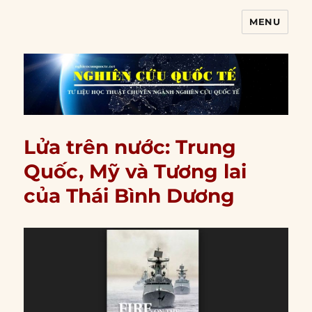
MENU
Nghiên cứu quốc tế
Lửa trên nước: Trung
Quốc, Mỹ và Tương lai
của Thái Bình Dương