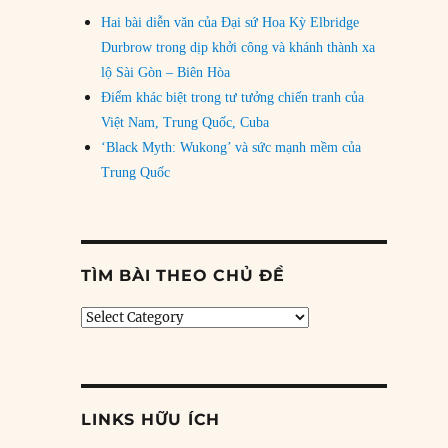
Hai bài diễn văn của Đại sứ Hoa Kỳ Elbridge
Durbrow trong dịp khởi công và khánh thành xa
lộ Sài Gòn – Biên Hòa
Điểm khác biệt trong tư tưởng chiến tranh của
Việt Nam, Trung Quốc, Cuba
‘Black Myth: Wukong’ và sức mạnh mềm của
Trung Quốc
TÌM BÀI THEO CHỦ ĐỀ
Tìm
bài
theo
chủ
đề
LINKS HỮU ÍCH