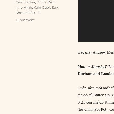
Campuchia
,
Duch
,
Đinh
Nho Minh
,
Kain Guek Eav
,
Khmer Đỏ
,
S-21
1 Comment
Tác giả:
Andrew Meri
Man or Monster? The
Durham and London: 
Cuốn sách mới nhất c
tên đồ tể Khmer Đỏ
, 
S-21 của chế độ Khmer
(trừ chính Pol Pot). C