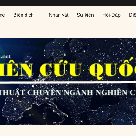
me
Biên dịch
Nhân vật
Sự kiện
Hỏi-Đáp
Đi