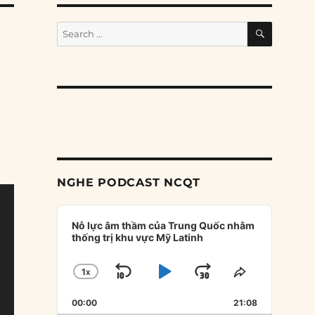
SEARCH
Search
for:
NGHE PODCAST NCQT
Audio
Player
Nỗ lực âm thầm của Trung Quốc nhằm
thống trị khu vực Mỹ Latinh
1
X
SKIP
PLAY
JUMP
CHANGE
SHARE
PLAYBACK
THIS
BACKWARD
PAUSE
FORWARD
00:00
RATE
21:08
EPISODE