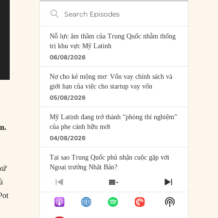
Search
Episodes
Nỗ lực âm thầm của Trung Quốc nhằm thống
trị khu vực Mỹ Latinh
06/08/2026
Nợ cho kẻ mộng mơ: Vốn vay chính sách và
giới hạn của việc cho startup vay vốn
05/08/2026
Mỹ Latinh đang trở thành “phòng thí nghiệm”
n.
của phe cánh hữu mới
04/08/2026
Tại sao Trung Quốc phủ nhận cuộc gặp với
Ngoại trưởng Nhật Bản?
xử
04/08/2026
ù
PREVIOUS
SHOW
NEXT
EPISODE
EPISODES
EPISODE
Pot
Điểm mù chiến lược của Trump tại Thái Bình
Show
LIST
Dương
Podcast