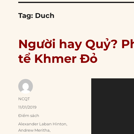
Tag:
Duch
Người hay Quỷ? Ph
tể Khmer Đỏ
Author
NCQT
Posted
11/01/2019
on
Categories
Điểm sách
Tags
Alexander Laban Hinton
,
Andrew Meritha
,