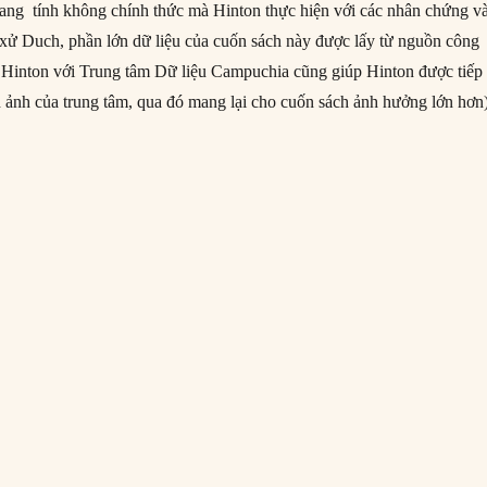
ang tính không chính thức mà Hinton thực hiện với các nhân chứng v
 xử Duch, phần lớn dữ liệu của cuốn sách này được lấy từ nguồn công
 Hinton với Trung tâm Dữ liệu Campuchia cũng giúp Hinton được tiếp
nh ảnh của trung tâm, qua đó mang lại cho cuốn sách ảnh hưởng lớn hơn
i hay Quỷ? Phiên tòa xét xử tên đồ tể Khmer Đỏ”