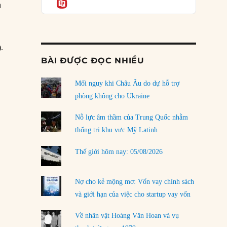
Informatio
03/08/2026
à
Đặt cược vào thất bại: Các quỹ đầu tư mạo
hiểm quốc gia và khía cạnh chính trị của vốn
rủi ro
).
02/08/2026
BÀI ĐƯỢC ĐỌC NHIỀU
Làm thế nào để kết thúc Chiến tranh Iran?
Mối nguy khi Châu Âu do dự hỗ trợ
01/08/2026
phòng không cho Ukraine
Chiến lược kế tiếp của Bắc Kinh ở Biển Đông
31/07/2026
Nỗ lực âm thầm của Trung Quốc nhằm
thống trị khu vực Mỹ Latinh
Trật tự thế giới mới: Các nước nhỏ sẽ luôn
phải chịu đựng?
Thế giới hôm nay: 05/08/2026
30/07/2026
Tập tìm cách chôn vùi bê bối chấn động vòng
Nợ cho kẻ mộng mơ: Vốn vay chính sách
tròn thân cận của mình
và giới hạn của việc cho startup vay vốn
29/07/2026
Về nhân vật Hoàng Văn Hoan và vụ
LOAD MORE