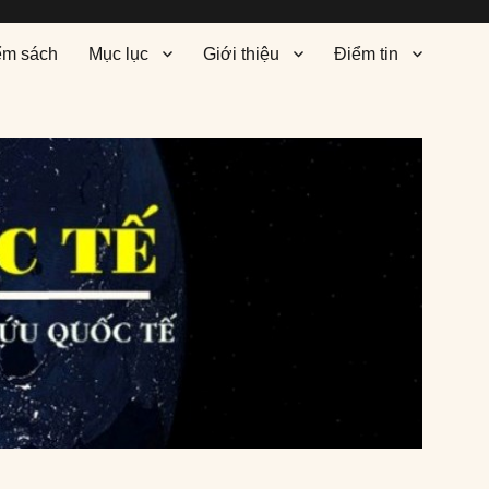
ểm sách
Mục lục
Giới thiệu
Điểm tin