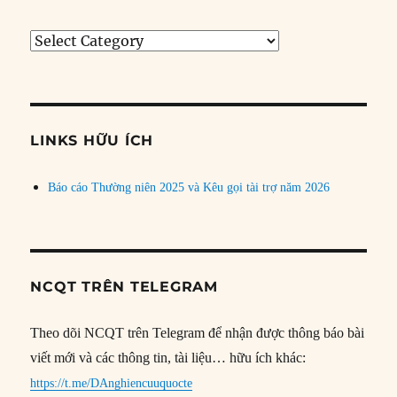
Tìm
bài
theo
chủ
đề
LINKS HỮU ÍCH
Báo cáo Thường niên 2025 và Kêu gọi tài trợ năm 2026
NCQT TRÊN TELEGRAM
Theo dõi NCQT trên Telegram để nhận được thông báo bài
viết mới và các thông tin, tài liệu… hữu ích khác:
https://t.me/DAnghiencuuquocte