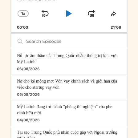
1
X
SKIP
PLAY
JUMP
CHANGE
SHARE
PLAYBACK
THIS
BACKWARD
PAUSE
FORWARD
00:00
RATE
21:08
EPISOD
Search
Episodes
Nỗ lực âm thầm của Trung Quốc nhằm thống trị khu vực
Mỹ Latinh
06/08/2026
Nợ cho kẻ mộng mơ: Vốn vay chính sách và giới hạn của
việc cho startup vay vốn
05/08/2026
Mỹ Latinh đang trở thành “phòng thí nghiệm” của phe
cánh hữu mới
04/08/2026
Tại sao Trung Quốc phủ nhận cuộc gặp với Ngoại trưởng