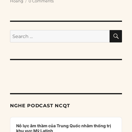
Hoàng
0 Comments
SE
Search
for:
NGHE PODCAST NCQT
Audio
Player
Nỗ lực âm thầm của Trung Quốc nhằm thống trị
khu vực Mỹ Latinh