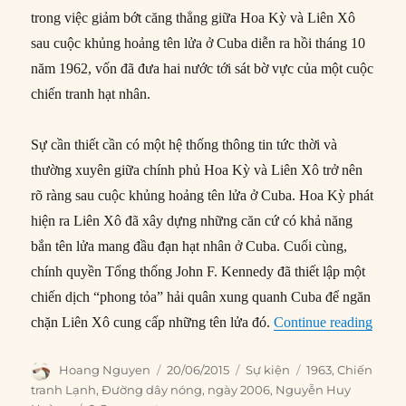
trong việc giảm bớt căng thẳng giữa Hoa Kỳ và Liên Xô
sau cuộc khủng hoảng tên lửa ở Cuba diễn ra hồi tháng 10
năm 1962, vốn đã đưa hai nước tới sát bờ vực của một cuộc
chiến tranh hạt nhân.
Sự cần thiết cần có một hệ thống thông tin tức thời và
thường xuyên giữa chính phủ Hoa Kỳ và Liên Xô trở nên
rõ ràng sau cuộc khủng hoảng tên lửa ở Cuba. Hoa Kỳ phát
hiện ra Liên Xô đã xây dựng những căn cứ có khả năng
bắn tên lửa mang đầu đạn hạt nhân ở Cuba. Cuối cùng,
chính quyền Tổng thống John F. Kennedy đã thiết lập một
chiến dịch “phong tỏa” hải quân xung quanh Cuba để ngăn
“20/0
chặn Liên Xô cung cấp những tên lửa đó.
Continue reading
Author
Posted
Categories
Tags
Hoang Nguyen
20/06/2015
Sự kiện
1963
,
Chiến
on
tranh Lạnh
,
Đường dây nóng
,
ngày 2006
,
Nguyễn Huy