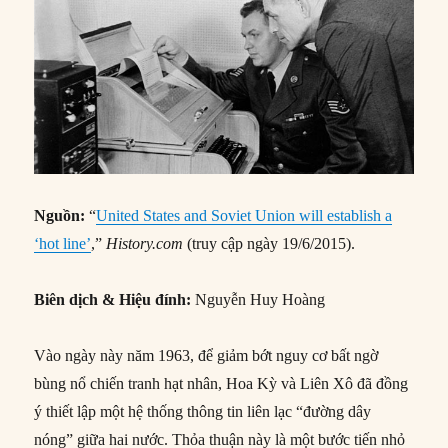
Nguồn:
“
United States and Soviet Union will establish a
‘hot line’
,”
History.com
(truy cập ngày 19/6/2015).
Biên dịch & Hiệu đính:
Nguyễn Huy Hoàng
Vào ngày này năm 1963, để giảm bớt nguy cơ bất ngờ
bùng nổ chiến tranh hạt nhân, Hoa Kỳ và Liên Xô đã đồng
ý thiết lập một hệ thống thông tin liên lạc “đường dây
nóng” giữa hai nước. Thỏa thuận này là một bước tiến nhỏ