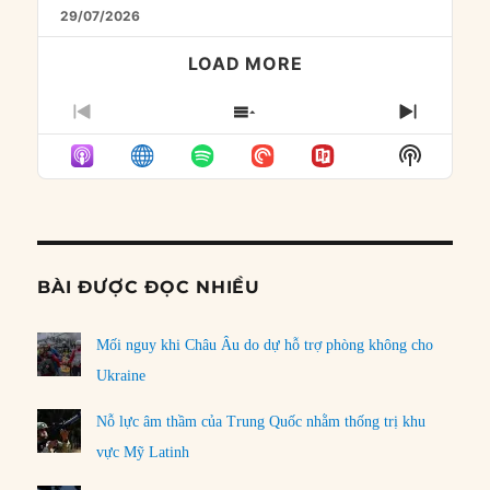
29/07/2026
LOAD MORE
PREVIOUS
SHOW
NEXT
EPISODE
EPISODES
EPISO
Show
LIST
Podcast
Informat
BÀI ĐƯỢC ĐỌC NHIỀU
Mối nguy khi Châu Âu do dự hỗ trợ phòng không cho
Ukraine
Nỗ lực âm thầm của Trung Quốc nhằm thống trị khu
vực Mỹ Latinh