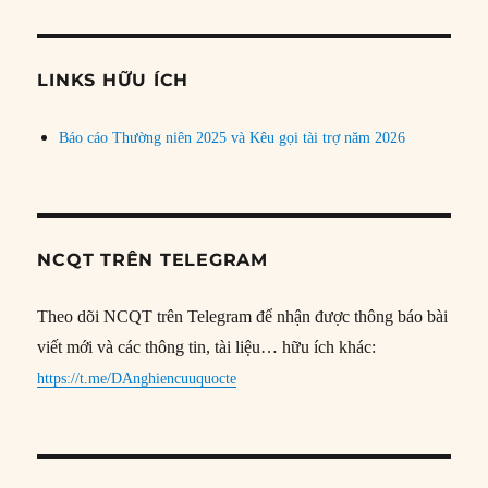
theo
chủ
đề
LINKS HỮU ÍCH
Báo cáo Thường niên 2025 và Kêu gọi tài trợ năm 2026
NCQT TRÊN TELEGRAM
Theo dõi NCQT trên Telegram để nhận được thông báo bài
viết mới và các thông tin, tài liệu… hữu ích khác:
https://t.me/DAnghiencuuquocte