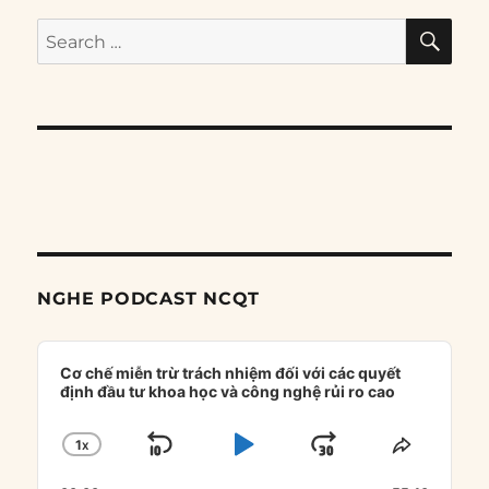
SE
Search
for:
NGHE PODCAST NCQT
Audio
Player
Cơ chế miễn trừ trách nhiệm đối với các quyết
định đầu tư khoa học và công nghệ rủi ro cao
1
X
SKIP
PLAY
JUMP
CHANGE
SHARE
PLAYBACK
THIS