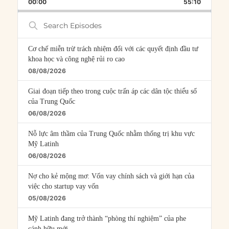
BACKWARD
PAUSE
FORWARD
00:00
RATE
55:10
EPISOD
Search
Episodes
Cơ chế miễn trừ trách nhiệm đối với các quyết định đầu tư
khoa học và công nghệ rủi ro cao
08/08/2026
Giai đoạn tiếp theo trong cuộc trấn áp các dân tộc thiểu số
của Trung Quốc
06/08/2026
Nỗ lực âm thầm của Trung Quốc nhằm thống trị khu vực
Mỹ Latinh
06/08/2026
Nợ cho kẻ mộng mơ: Vốn vay chính sách và giới hạn của
việc cho startup vay vốn
05/08/2026
Mỹ Latinh đang trở thành “phòng thí nghiệm” của phe
cánh hữu mới