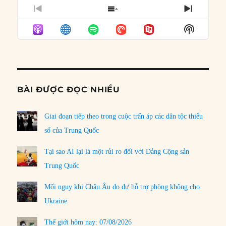
PREVIOUS
SHOW
NEXT
EPISODE
EPISODES
EPISO
Show
LIST
Podcast
Informat
BÀI ĐƯỢC ĐỌC NHIỀU
Giai đoạn tiếp theo trong cuộc trấn áp các dân tộc thiểu
số của Trung Quốc
Tại sao AI lại là một rủi ro đối với Đảng Cộng sản
Trung Quốc
Mối nguy khi Châu Âu do dự hỗ trợ phòng không cho
Ukraine
Thế giới hôm nay: 07/08/2026