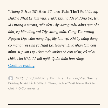
“
Tháng 6. Huệ Từ
[Hiến Từ, theo
Toàn Thư
]
thái hậu lập
Dương Nhật Lễ làm vua. Trước kia, người phường trò, tên
là Dương Khương, diễn tích Tây vương mẫu dâng quả bàn
đào, vợ hắn đóng vai Tây vương mẫu. Cung Túc vương
Nguyên Dục cảm nàng đẹp, lấy làm vợ. Khi ấy nàng đang
có mang; rồi sinh ra Nhật Lễ. Nguyên Dục nhận làm con
mình. Kịp khi Dụ Tông mất, không có con kế tự, có để di
chiếu cho Nhật Lễ nối ngôi. Quần thần bàn rằng:
“Nhà Trần loạn lạc dưới thời Dương Nhật Lễ”
Continue reading
Author
Posted
Categories
Tags
NCQT
10/04/2021
Bình luận
,
Lịch sử
,
Việt Nam
on
Dương Nhật Lễ
,
Hồ Bạch Thảo
,
Lịch sử Việt Nam thời tự
chủ
0 Comments