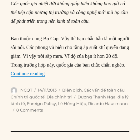
Các quốc gia nhiệt đới không giáp biển không bao giờ có
thể tiếp cận những thị trường và công nghệ mới mà họ cần
để phát triển trong nền kinh tế toàn cầu.
Bạn thuộc cung Bọ Cạp. Vậy thì bạn chắc hẳn là một người
sôi nổi. Các phong vũ biểu cho rằng áp suất khí quyển đang
giảm. Vì vậy trời sắp mưa. Vĩ độ của bạn ít hơn 20 độ.
Trong trường hợp này, quốc gia của bạn chắc chắn nghèo.
“#83 – Tù nhân của địa lý”
Continue reading
Author
Posted
Categories
NCQT
14/11/2013
Biên dịch
,
Các vấn đề toàn cầu
,
on
Tags
Chính trị quốc tế
,
Địa chính trị
Dương Thanh Nga
,
địa lý
kinh tế
,
Foreign Policy
,
Lê Hồng Hiệp
,
Ricardo Hausmann
0 Comments