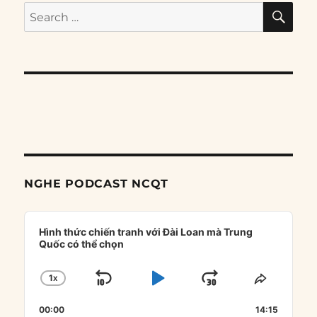
SE
Search
for:
NGHE PODCAST NCQT
Audio
Player
Hình thức chiến tranh với Đài Loan mà Trung
Quốc có thể chọn
1
X
SKIP
PLAY
JUMP
CHANGE
SHARE
PLAYBACK
THIS
BACKWARD
PAUSE
FORWARD
00:00
RATE
14:15
EPISOD