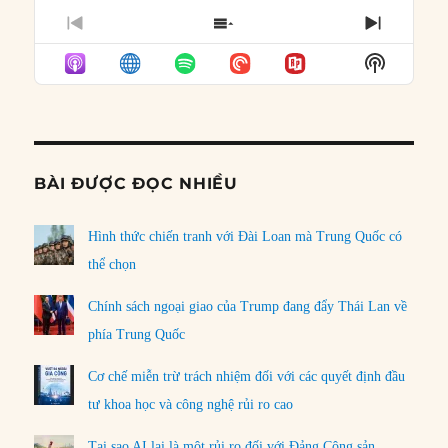
PREVIOUS
SHOW
NEXT
EPISODE
EPISODES
EPISO
Show
LIST
Podcast
Informat
BÀI ĐƯỢC ĐỌC NHIỀU
Hình thức chiến tranh với Đài Loan mà Trung Quốc có
thể chọn
Chính sách ngoại giao của Trump đang đẩy Thái Lan về
phía Trung Quốc
Cơ chế miễn trừ trách nhiệm đối với các quyết định đầu
tư khoa học và công nghệ rủi ro cao
Tại sao AI lại là một rủi ro đối với Đảng Cộng sản