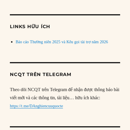
bài
theo
chủ
đề
LINKS HỮU ÍCH
Báo cáo Thường niên 2025 và Kêu gọi tài trợ năm 2026
NCQT TRÊN TELEGRAM
Theo dõi NCQT trên Telegram để nhận được thông báo bài
viết mới và các thông tin, tài liệu… hữu ích khác:
https://t.me/DAnghiencuuquocte