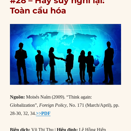
#28 – Hãy suy nghĩ lại:
Toàn cầu hóa
Nguồn:
Moisés Naím (2009). “Think again:
Globalization”,
Foreign Policy
, No. 171 (March/April), pp.
28-30, 32, 34.
>>PDF
Biên dịch:
Vũ Thị Thu |
Hiệu đính:
Lê Hồng Hiệp