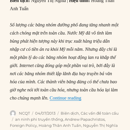
Biên dịch:
Nguyễn Thị Nghĩa |
Hiệu đính:
Hoàng Thân
Anh Tuấn
Số lượng các băng nhóm đường phố đang tăng nhanh một
cách chóng mặt trên toàn cầu. Nước Mỹ đã vô tình làm
bùng phát hiện tượng này khi trục xuất hàng triệu dân
nhập cư có tiền án ra khỏi Mỹ mỗi năm. Nhưng đây chỉ là
một phần lý do các băng nhóm hoạt động lan ra khắp thế
giới. Internet cũng đóng góp một phần vai trò, bởi đây là
nơi các băng nhóm thiết lập lãnh địa hay truyền bá văn
hóa của mình. Các thành viên băng đảng có thể chưa bao
giờ nghe nói tới toàn cầu hóa, nhưng toàn cầu hóa lại làm
“#26 – Thế giới băng đản
cho chúng mạnh lên.
Continue reading
Author
Posted
Categories
NCQT
04/07/2013
Biên dịch
,
Các vấn đề toàn cầu
on
Tags
an ninh phi truyền thống
,
Andrew Papachristos
,
Foreign Policy
,
Hoàng Thân Anh Tuấn
,
Nguyễn Thị Nghĩa