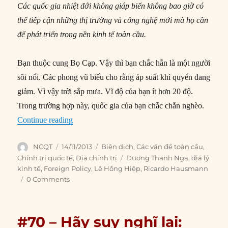
Các quốc gia nhiệt đới không giáp biển không bao giờ có
thể tiếp cận những thị trường và công nghệ mới mà họ cần
để phát triển trong nền kinh tế toàn cầu.
Bạn thuộc cung Bọ Cạp. Vậy thì bạn chắc hẳn là một người
sôi nổi. Các phong vũ biểu cho rằng áp suất khí quyển đang
giảm. Vì vậy trời sắp mưa. Vĩ độ của bạn ít hơn 20 độ.
Trong trường hợp này, quốc gia của bạn chắc chắn nghèo.
“#83 – Tù nhân của địa lý”
Continue reading
Author
Posted
Categories
NCQT
14/11/2013
Biên dịch
,
Các vấn đề toàn cầu
,
on
Tags
Chính trị quốc tế
,
Địa chính trị
Dương Thanh Nga
,
địa lý
kinh tế
,
Foreign Policy
,
Lê Hồng Hiệp
,
Ricardo Hausmann
0 Comments
#70 – Hãy suy nghĩ lại: