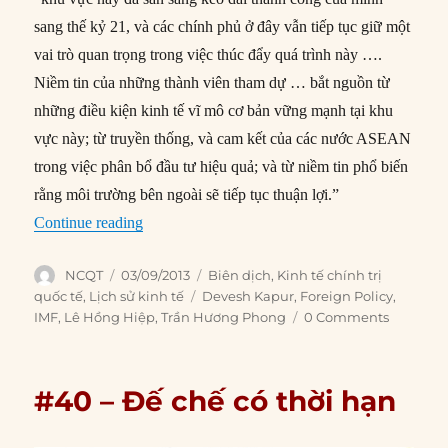
sang thế kỷ 21, và các chính phủ ở đây vẫn tiếp tục giữ một
vai trò quan trọng trong việc thúc đẩy quá trình này ….
Niềm tin của những thành viên tham dự … bắt nguồn từ
những điều kiện kinh tế vĩ mô cơ bản vững mạnh tại khu
vực này; từ truyền thống, và cam kết của các nước ASEAN
trong việc phân bổ đầu tư hiệu quả; và từ niềm tin phổ biến
rằng môi trường bên ngoài sẽ tiếp tục thuận lợi.”
“#52 – IMF: Phương thuốc hay tai họa?”
Continue reading
Author
Posted
Categories
NCQT
03/09/2013
Biên dịch
,
Kinh tế chính trị
on
Tags
quốc tế
,
Lịch sử kinh tế
Devesh Kapur
,
Foreign Policy
,
IMF
,
Lê Hồng Hiệp
,
Trần Hương Phong
0 Comments
#40 – Đế chế có thời hạn