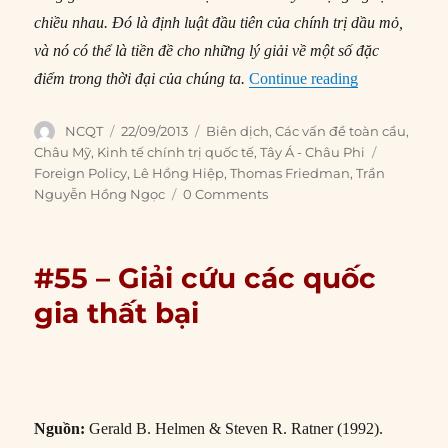
chiều nhau. Đó là định luật đầu tiên của chính trị dầu mỏ,
và nó có thể là tiền đề cho những lý giải về một số đặc
“#60 – Định l
điểm trong thời đại của chúng ta.
Continue reading
Author
Posted
Categories
NCQT
22/09/2013
Biên dịch
,
Các vấn đề toàn cầu
,
on
Tags
Châu Mỹ
,
Kinh tế chính trị quốc tế
,
Tây Á - Châu Phi
Foreign Policy
,
Lê Hồng Hiệp
,
Thomas Friedman
,
Trần
Nguyễn Hồng Ngọc
0 Comments
#55 – Giải cứu các quốc
gia thất bại
Nguồn:
Gerald B. Helmen & Steven R. Ratner (1992).