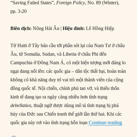
“Saving Failed States”,
Foreign Policy
, No. 89 (Winter),
pp. 3-20
Biên dịch:
Nông Hải Âu |
Hiệu đính:
Lê Hồng Hiệp
Từ Haiti ở Tây bán cầu tới phần sót lại của Nam Tư ở châu
Âu, từ Somalia, Sudan, và Liberia ở châu Phi đến
Campuchia ở Đông Nam Á, có một hiện tượng mới đáng lo
ngại đang nổi lên: các quốc gia – dân tộc thất bại, hoàn toàn
không có khả năng duy trì vai trò một thành viên của cộng
đồng quốc tế. Nội chiến, chính phủ tan vỡ, và thiếu thốn
kinh tế đang tạo ra ngày càng nhiều hơn tình trạng
debellatios
, thuật ngữ được dùng mô tả tình trạng bị phá
hủy của Đức sau Chiến tranh thế giới lần thứ hai. Khi các
“#55 – 
quốc gia này rơi vào tình trạng hỗn loạn
Continue reading