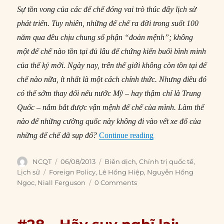
Sự tồn vong của các đế chế đóng vai trò thúc đẩy lịch sử
phát triển. Tuy nhiên, những đế chế ra đời trong suốt 100
năm qua đều chịu chung số phận “đoản mệnh”; không
một đế chế nào tồn tại đủ lâu để chứng kiến buổi bình minh
của thế kỷ mới. Ngày nay, trên thế giới không còn tồn tại đế
chế nào nữa, ít nhất là một cách chính thức. Nhưng điều đó
có thể sớm thay đổi nếu nước Mỹ – hay thậm chí là Trung
Quốc – nắm bắt được vận mệnh đế chế của mình. Làm thế
nào để những cường quốc này không đi vào vết xe đổ của
“#40 – Đế chế có thời
những đế chế đã sụp đổ?
Continue reading
Author
Posted
Categories
NCQT
06/08/2013
Biên dịch
,
Chính trị quốc tế
,
on
Tags
Lịch sử
Foreign Policy
,
Lê Hồng Hiệp
,
Nguyễn Hồng
Ngọc
,
Niall Ferguson
0 Comments