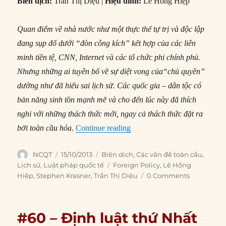
Biên dịch:
Trần Thị Diệu |
Hiệu đính:
Lê Hồng Hiệp
Quan điểm về nhà nước như một thực thể tự trị và độc lập
đang sụp đổ dưới “đòn công kích” kết hợp của các liên
minh tiền tệ, CNN, Internet và các tổ chức phi chính phủ.
Nhưng những ai tuyên bố về sự diệt vong của“chủ quyền”
dường như đã hiểu sai lịch sử. Các quốc gia – dân tộc có
bản năng sinh tồn mạnh mẽ và cho đến lúc này đã thích
nghi với những thách thức mới, ngay cả thách thức đặt ra
“#70 – Hãy suy nghĩ lại: Vấn
bởi toàn cầu hóa.
Continue reading
Author
Posted
Categories
NCQT
15/10/2013
Biên dịch
,
Các vấn đề toàn cầu
,
on
Tags
Lịch sử
,
Luật pháp quốc tế
Foreign Policy
,
Lê Hồng
Hiệp
,
Stephen Krasner
,
Trần Thị Diệu
0 Comments
#60 – Định luật thứ Nhất