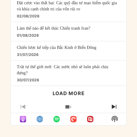
Đặt cược vào thất bại: Các quỹ đầu tư mạo hiểm quốc gia
và khía cạnh chính trị của vốn rủi ro
02/08/2026
Làm thế nào để kết thúc Chiến tranh Iran?
01/08/2026
Chiến lược kế tiếp của Bắc Kinh ở Biển Đông
31/07/2026
Trật tự thế giới mới: Các nước nhỏ sẽ luôn phải chịu
đựng?
30/07/2026
LOAD MORE
PREVIOUS
SHOW
NEXT
EPISODE
EPISODES
EPISO
Show
LIST
Podcast
Informat