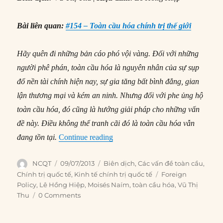
Bài liên quan:
#154 – Toàn cầu hóa chính trị thế giới
Hãy quên đi những bản cáo phó vội vàng. Đối với những
người phê phán, toàn cầu hóa là nguyên nhân của sự sụp
đổ nền tài chính hiện nay, sự gia tăng bất bình đẳng, gian
lận thương mại và kém an ninh. Nhưng đối với phe ủng hộ
toàn cầu hóa, đó cũng là hướng giải pháp cho những vấn
đề này. Điều không thể tranh cãi đó là toàn cầu hóa vẫn
“#28 – Hãy suy nghĩ lại: Toàn cầu
đang tồn tại.
Continue reading
Author
Posted
Categories
NCQT
09/07/2013
Biên dịch
,
Các vấn đề toàn cầu
,
on
Tags
Chính trị quốc tế
,
Kinh tế chính trị quốc tế
Foreign
Policy
,
Lê Hồng Hiệp
,
Moisés Naím
,
toàn cầu hóa
,
Vũ Thị
Thu
0 Comments