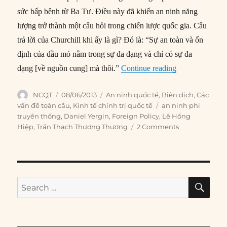
sức bấp bênh từ Ba Tư. Điều này đã khiến an ninh năng
lượng trở thành một câu hỏi trong chiến lược quốc gia. Câu
trả lời của Churchill khi ấy là gì? Đó là: “Sự an toàn và ổn
định của dầu mỏ nằm trong sự đa dạng và chỉ có sự đa
“#14 – Đảm bảo
dạng [về nguồn cung] mà thôi.”
Continue reading
Author
Posted
Categories
NCQT
08/06/2013
An ninh quốc tế
,
Biên dịch
,
Các
on
Tags
vấn đề toàn cầu
,
Kinh tế chính trị quốc tế
an ninh phi
truyền thống
,
Daniel Yergin
,
Foreign Policy
,
Lê Hồng
Hiệp
,
Trần Thạch Thương Thương
2 Comments
SE
Search
for: