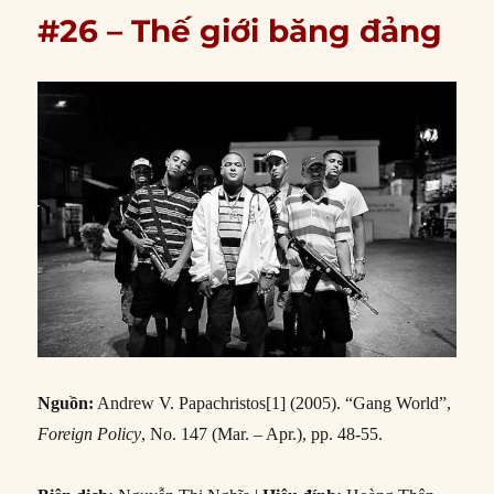
#26 – Thế giới băng đảng
Nguồn:
Andrew V. Papachristos[1] (2005). “Gang World”,
Foreign Policy
, No. 147 (Mar. – Apr.), pp. 48-55.