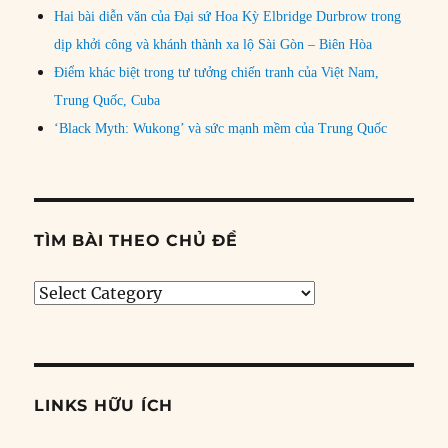
Hai bài diễn văn của Đại sứ Hoa Kỳ Elbridge Durbrow trong
dịp khởi công và khánh thành xa lộ Sài Gòn – Biên Hòa
Điểm khác biệt trong tư tưởng chiến tranh của Việt Nam,
Trung Quốc, Cuba
‘Black Myth: Wukong’ và sức mạnh mềm của Trung Quốc
TÌM BÀI THEO CHỦ ĐỀ
Tìm
bài
theo
chủ
đề
LINKS HỮU ÍCH