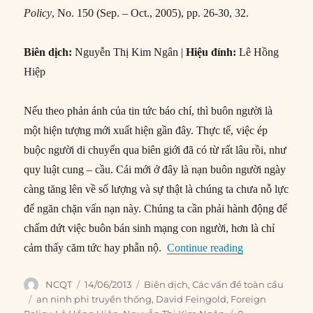
Policy
, No. 150 (Sep. – Oct., 2005), pp. 26-30, 32.
Biên dịch:
Nguyễn Thị Kim Ngân |
Hiệu đính:
Lê Hồng
Hiệp
Nếu theo phản ánh của tin tức báo chí, thì buôn người là
một hiện tượng mới xuất hiện gần đây. Thực tế, việc ép
buộc người di chuyển qua biên giới đã có từ rất lâu rồi, như
quy luật cung – cầu. Cái mới ở đây là nạn buôn người ngày
càng tăng lên về số lượng và sự thật là chúng ta chưa nỗ lực
để ngăn chặn vấn nạn này. Chúng ta cần phải hành động để
chấm dứt việc buôn bán sinh mạng con người, hơn là chỉ
“#17 – Hãy suy
cảm thấy căm tức hay phẫn nộ.
Continue reading
Author
Posted
Categories
NCQT
14/06/2013
Biên dịch
,
Các vấn đề toàn cầu
on
Tags
an ninh phi truyền thống
,
David Feingold
,
Foreign