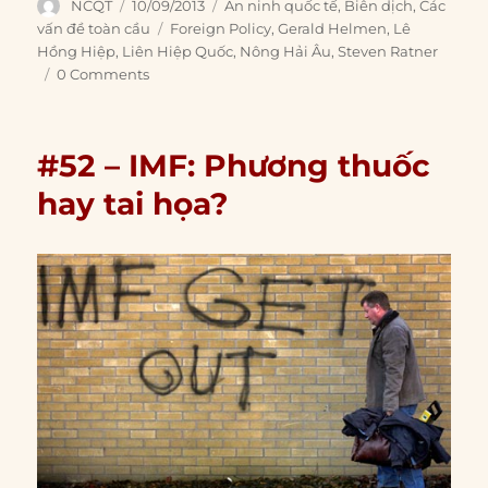
Author
Posted
Categories
NCQT
10/09/2013
An ninh quốc tế
,
Biên dịch
,
Các
on
Tags
vấn đề toàn cầu
Foreign Policy
,
Gerald Helmen
,
Lê
Hồng Hiệp
,
Liên Hiệp Quốc
,
Nông Hải Âu
,
Steven Ratner
0 Comments
#52 – IMF: Phương thuốc
hay tai họa?