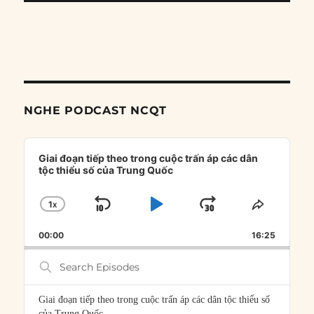
NGHE PODCAST NCQT
Audio
Player
Giai đoạn tiếp theo trong cuộc trấn áp các dân
tộc thiểu số của Trung Quốc
1
X
SKIP
PLAY
JUMP
CHANGE
SHARE
PLAYBACK
THIS
BACKWARD
PAUSE
FORWARD
00:00
RATE
16:25
EPISOD
Search
Episodes
Giai đoạn tiếp theo trong cuộc trấn áp các dân tộc thiểu số
của Trung Quốc