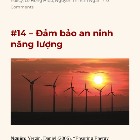
Policy
,
Lê Hồng Hiệp
,
Nguyễn Thị Kim Ngân
0
Comments
#14 – Đảm bảo an ninh
năng lượng
Nguồn:
Yergin, Daniel (2006). “Ensuring Energy