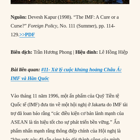
Nguồn:
Devesh Kapur (1998). “The IMF: A Cure or a
Curse?”
Foreign Policy
, No. 111 (Summer), pp. 114-
129.
>>PDF
Biên dịch:
Trần Hương Phong |
Hiệu đính:
Lê Hồng Hiệp
Bài liên quan:
#11- Xử lý cuộc khủng hoảng Châu Á:
IMF và Hàn Quốc
Vào tháng 11 năm 1996, một ấn phẩm của Quỹ Tiền tệ
Quốc tế (IMF) đưa tin về một hội nghị ở Jakarta do IMF tài
trợ đã loan báo rằng “các điều kiện cơ bản lành mạnh của
ASEAN là tín hiệu tốt cho sự phát triển bền vững.” Ấn
phẩm nhấn mạnh rằng thông điệp chính của Hội nghị là
“khu vực này đã sẵn sàng kéo dài thành công của mình