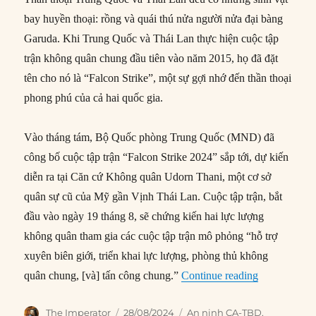
bay huyền thoại: rồng và quái thú nửa người nửa đại bàng
Garuda. Khi Trung Quốc và Thái Lan thực hiện cuộc tập
trận không quân chung đầu tiên vào năm 2015, họ đã đặt
tên cho nó là “Falcon Strike”, một sự gợi nhớ đến thần thoại
phong phú của cả hai quốc gia.
Vào tháng tám, Bộ Quốc phòng Trung Quốc (MND) đã
công bố cuộc tập trận “Falcon Strike 2024” sắp tới, dự kiến
diễn ra tại Căn cứ Không quân Udorn Thani, một cơ sở
quân sự cũ của Mỹ gần Vịnh Thái Lan. Cuộc tập trận, bắt
đầu vào ngày 19 tháng 8, sẽ chứng kiến ​​hai lực lượng
không quân tham gia các cuộc tập trận mô phỏng “hỗ trợ
xuyên biên giới, triển khai lực lượng, phòng thủ không
“Về cuộc tập
quân chung, [và] tấn công chung.”
Continue reading
Author
Posted
Categories
The Imperator
28/08/2024
An ninh CA-TBD
,