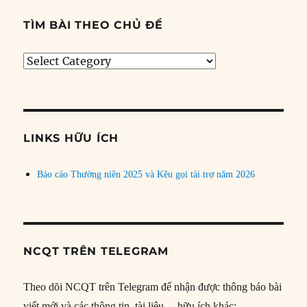
TÌM BÀI THEO CHỦ ĐỀ
Tìm
bài
theo
chủ
đề
LINKS HỮU ÍCH
Báo cáo Thường niên 2025 và Kêu gọi tài trợ năm 2026
NCQT TRÊN TELEGRAM
Theo dõi NCQT trên Telegram để nhận được thông báo bài
viết mới và các thông tin, tài liệu… hữu ích khác: