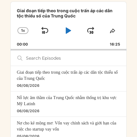
Audio
Player
Giai đoạn tiếp theo trong cuộc trấn áp các dân
tộc thiểu số của Trung Quốc
1
X
SKIP
PLAY
JUMP
CHANGE
SHARE
PLAYBACK
THIS
BACKWARD
PAUSE
FORWARD
00:00
RATE
16:25
EPISOD
Search
Episodes
Giai đoạn tiếp theo trong cuộc trấn áp các dân tộc thiểu số
của Trung Quốc
06/08/2026
Nỗ lực âm thầm của Trung Quốc nhằm thống trị khu vực
Mỹ Latinh
06/08/2026
Nợ cho kẻ mộng mơ: Vốn vay chính sách và giới hạn của
việc cho startup vay vốn
05/08/2026