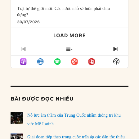
Trật tự thế giới mới: Các nước nhỏ sẽ luôn phải chịu
đựng?
30/07/2026
LOAD MORE
PREVIOUS
SHOW
NEXT
EPISODE
EPISODES
EPISO
Show
LIST
Podcast
Informat
BÀI ĐƯỢC ĐỌC NHIỀU
Nỗ lực âm thầm của Trung Quốc nhằm thống trị khu
vực Mỹ Latinh
Giai đoạn tiếp theo trong cuộc trấn áp các dân tộc thiểu