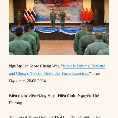
Nguồn
: Ian Seow Cheng Wei, “
What Is Driving Thailand
and China’s ‘Falcon Strike’ Air Force Exercises?
”,
The
Diplomat
, 20/08/2024
Biên dịch:
Viên Đăng Huy |
Hiệu đính:
Nguyễn Thế
Phương
Thần thoại Trung Quốc và Thái Lan đều có những sinh vật