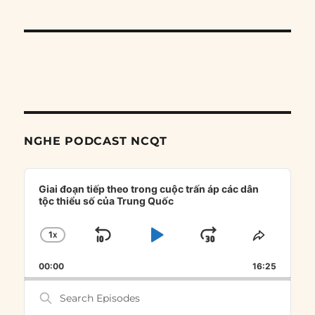
NGHE PODCAST NCQT
Audio
Player
Giai đoạn tiếp theo trong cuộc trấn áp các dân
tộc thiểu số của Trung Quốc
1
X
SKIP
PLAY
JUMP
CHANGE
SHARE
PLAYBACK
THIS
BACKWARD
PAUSE
FORWARD
00:00
RATE
16:25
EPISOD
Search
Episodes