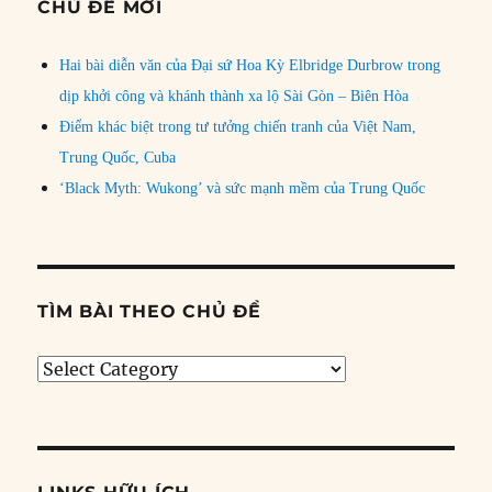
CHỦ ĐỀ MỚI
Hai bài diễn văn của Đại sứ Hoa Kỳ Elbridge Durbrow trong
dịp khởi công và khánh thành xa lộ Sài Gòn – Biên Hòa
Điểm khác biệt trong tư tưởng chiến tranh của Việt Nam,
Trung Quốc, Cuba
‘Black Myth: Wukong’ và sức mạnh mềm của Trung Quốc
TÌM BÀI THEO CHỦ ĐỀ
Tìm
bài
theo
chủ
đề