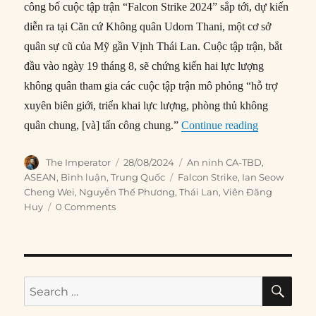
công bố cuộc tập trận “Falcon Strike 2024” sắp tới, dự kiến
diễn ra tại Căn cứ Không quân Udorn Thani, một cơ sở
quân sự cũ của Mỹ gần Vịnh Thái Lan. Cuộc tập trận, bắt
đầu vào ngày 19 tháng 8, sẽ chứng kiến ​​hai lực lượng
không quân tham gia các cuộc tập trận mô phỏng “hỗ trợ
xuyên biên giới, triển khai lực lượng, phòng thủ không
“Về cuộc tập
quân chung, [và] tấn công chung.”
Continue reading
Author
Posted
Categories
The Imperator
28/08/2024
An ninh CA-TBD
,
on
Tags
ASEAN
,
Bình luận
,
Trung Quốc
Falcon Strike
,
Ian Seow
Cheng Wei
,
Nguyễn Thế Phương
,
Thái Lan
,
Viên Đăng
Huy
0 Comments
SE
Search
for: