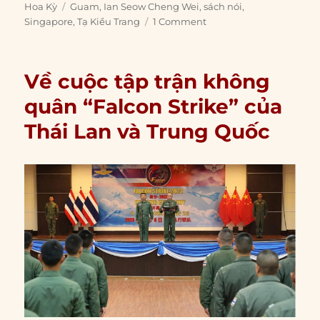
on
Tags
Hoa Kỳ
Guam
,
Ian Seow Cheng Wei
,
sách nói
,
Singapore
,
Tạ Kiều Trang
1 Comment
Về cuộc tập trận không
quân “Falcon Strike” của
Thái Lan và Trung Quốc