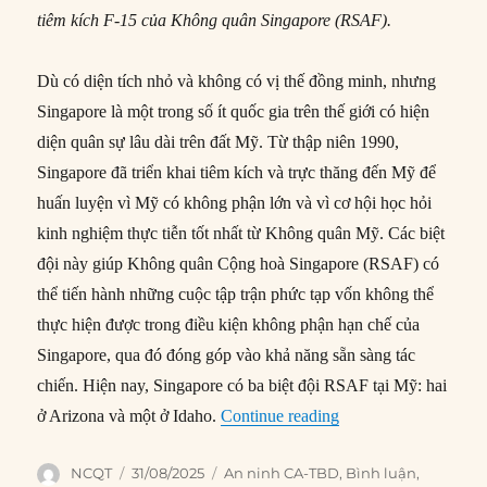
tiêm kích F-15 của Không quân Singapore (RSAF).
Dù có diện tích nhỏ và không có vị thế đồng minh, nhưng
Singapore là một trong số ít quốc gia trên thế giới có hiện
diện quân sự lâu dài trên đất Mỹ. Từ thập niên 1990,
Singapore đã triển khai tiêm kích và trực thăng đến Mỹ để
huấn luyện vì Mỹ có không phận lớn và vì cơ hội học hỏi
kinh nghiệm thực tiễn tốt nhất từ Không quân Mỹ. Các biệt
đội này giúp Không quân Cộng hoà Singapore (RSAF) có
thể tiến hành những cuộc tập trận phức tạp vốn không thể
thực hiện được trong điều kiện không phận hạn chế của
Singapore, qua đó đóng góp vào khả năng sẵn sàng tác
chiến. Hiện nay, Singapore có ba biệt đội RSAF tại Mỹ: hai
“Đằng sau việc Singa
ở Arizona và một ở Idaho.
Continue reading
Author
Posted
Categories
NCQT
31/08/2025
An ninh CA-TBD
,
Bình luận
,