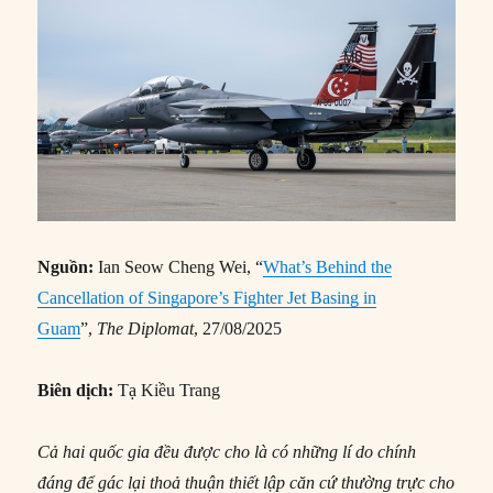
Nguồn:
Ian Seow Cheng Wei, “
What’s Behind the
Cancellation of Singapore’s Fighter Jet Basing in
Guam
”,
The Diplomat
, 27/08/2025
Biên dịch:
Tạ Kiều Trang
Cả hai quốc gia đều được cho là có những lí do chính
đáng để gác lại thoả thuận thiết lập căn cứ thường trực cho