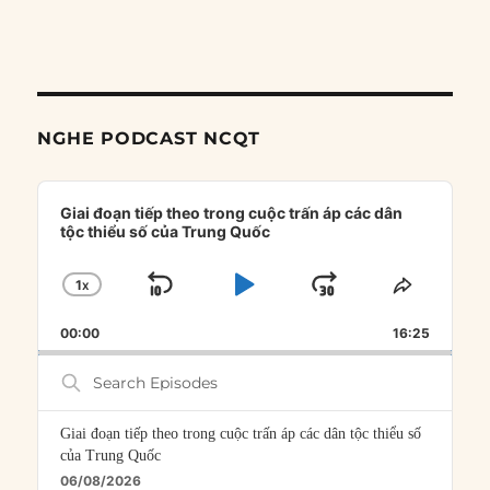
NGHE PODCAST NCQT
Audio
Player
Giai đoạn tiếp theo trong cuộc trấn áp các dân
tộc thiểu số của Trung Quốc
1
X
SKIP
PLAY
JUMP
CHANGE
SHARE
PLAYBACK
THIS
BACKWARD
PAUSE
FORWARD
00:00
RATE
16:25
EPISOD
Search
Episodes
Giai đoạn tiếp theo trong cuộc trấn áp các dân tộc thiểu số
của Trung Quốc
06/08/2026