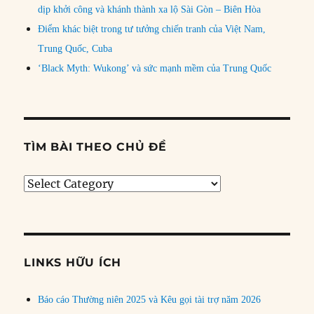
dịp khởi công và khánh thành xa lộ Sài Gòn – Biên Hòa
Điểm khác biệt trong tư tưởng chiến tranh của Việt Nam,
Trung Quốc, Cuba
‘Black Myth: Wukong’ và sức mạnh mềm của Trung Quốc
TÌM BÀI THEO CHỦ ĐỀ
Tìm
bài
theo
chủ
đề
LINKS HỮU ÍCH
Báo cáo Thường niên 2025 và Kêu gọi tài trợ năm 2026