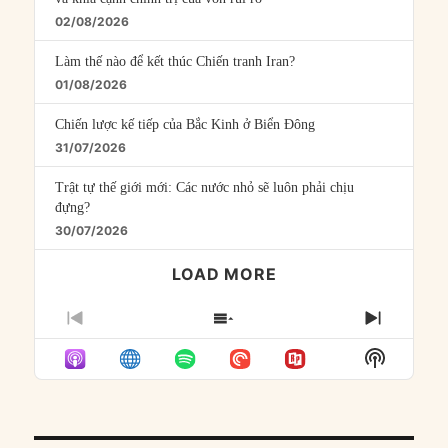
02/08/2026
Làm thế nào để kết thúc Chiến tranh Iran?
01/08/2026
Chiến lược kế tiếp của Bắc Kinh ở Biển Đông
31/07/2026
Trật tự thế giới mới: Các nước nhỏ sẽ luôn phải chịu
đựng?
30/07/2026
LOAD MORE
PREVIOUS
SHOW
NEXT
EPISODE
EPISODES
EPISO
Show
LIST
Podcast
Informat