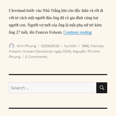
Cleveland bước vào Nhà Trắng khi còn độc thân và rời đi
với tư cách một người đàn ông đã có gia đình cùng hai
người con. Người vợ mới của ông là một phụ nữ trẻ kém
“02/06/1886: G
ông 27 tuổi, tên Frances Folsom.
Continue reading
Author
Posted
Categories
Tags
Kim Phụng
02/06/2026
Sự kiện
1886
,
Frances
on
Folsom
,
Grover Cleveland
,
ngày 0206
,
Nguyễn Thị Kim
Phụng
0 Comments
SE
Search
for: