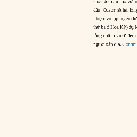
cuộc đối đầu nào với 
đấu, Custer rất hài lò
nhiệm vụ lập tuyến đư
thứ ba ở Hoa Kỳ) dự ki
rằng nhiệm vụ sẽ đem 
người bản địa.
Contin