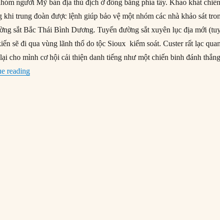
nhóm người Mỹ bản địa thù địch ở đồng bằng phía tây. Khao khát chiế
ng khi trung đoàn được lệnh giúp bảo vệ một nhóm các nhà khảo sát tro
ờng sắt Bắc Thái Bình Dương. Tuyến đường sắt xuyên lục địa mới (tu
ến sẽ đi qua vùng lãnh thổ do tộc Sioux kiểm soát. Custer rất lạc qua
lại cho mình cơ hội cải thiện danh tiếng như một chiến binh đánh thắn
“04/08/1873: Trung đoàn 7 Kỵ binh Mỹ bị người bản địa tấn
ue reading