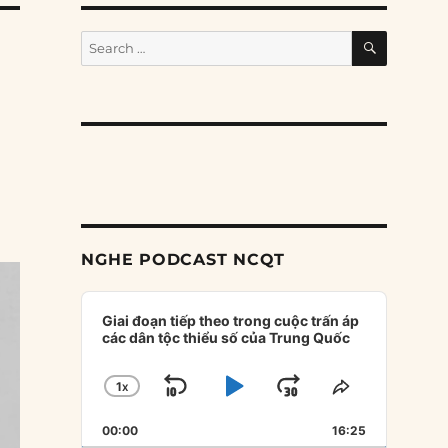
SEARCH
Search
for:
NGHE PODCAST NCQT
Audio
Player
Giai đoạn tiếp theo trong cuộc trấn áp
các dân tộc thiểu số của Trung Quốc
1
X
SKIP
PLAY
JUMP
CHANGE
SHARE
PLAYBACK
THIS
BACKWARD
PAUSE
FORWARD
00:00
RATE
16:25
EPISODE