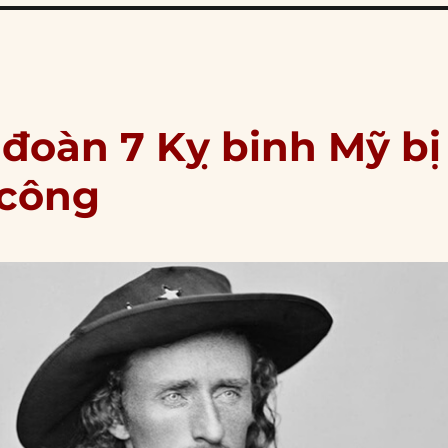
 đoàn 7 Kỵ binh Mỹ bị
 công