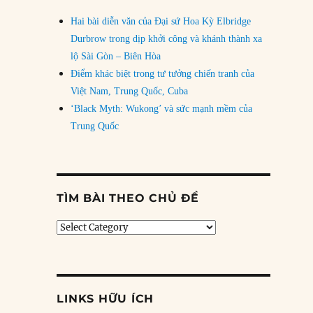
Hai bài diễn văn của Đại sứ Hoa Kỳ Elbridge
Durbrow trong dịp khởi công và khánh thành xa
lộ Sài Gòn – Biên Hòa
Điểm khác biệt trong tư tưởng chiến tranh của
Việt Nam, Trung Quốc, Cuba
‘Black Myth: Wukong’ và sức mạnh mềm của
Trung Quốc
TÌM BÀI THEO CHỦ ĐỀ
Tìm
bài
theo
chủ
đề
LINKS HỮU ÍCH