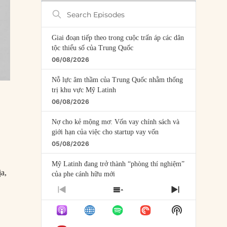
Search
Episodes
Giai đoạn tiếp theo trong cuộc trấn áp các dân
tộc thiểu số của Trung Quốc
06/08/2026
Nỗ lực âm thầm của Trung Quốc nhằm thống
trị khu vực Mỹ Latinh
06/08/2026
Nợ cho kẻ mộng mơ: Vốn vay chính sách và
giới hạn của việc cho startup vay vốn
05/08/2026
Mỹ Latinh đang trở thành “phòng thí nghiệm”
ịa,
của phe cánh hữu mới
04/08/2026
PREVIOUS
SHOW
NEXT
EPISODE
EPISODES
EPISODE
Tại sao Trung Quốc phủ nhận cuộc gặp với
Show
LIST
Ngoại trưởng Nhật Bản?
Podcast