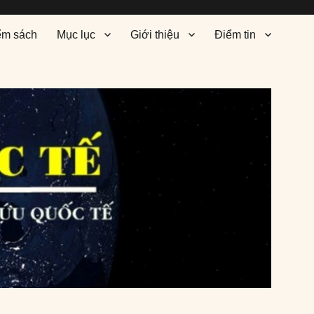
ểm sách
Mục lục
Giới thiệu
Điểm tin