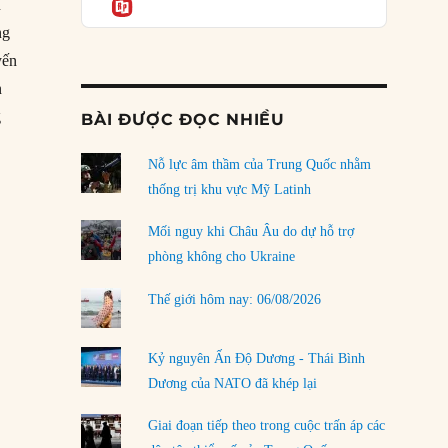
Informatio
04/08/2026
n
ng
Điểm mù chiến lược của Trump tại Thái Bình
yến
Dương
03/08/2026
n
g
BÀI ĐƯỢC ĐỌC NHIỀU
Đặt cược vào thất bại: Các quỹ đầu tư mạo
 công”
hiểm quốc gia và khía cạnh chính trị của vốn
rủi ro
Nỗ lực âm thầm của Trung Quốc nhằm
02/08/2026
thống trị khu vực Mỹ Latinh
Làm thế nào để kết thúc Chiến tranh Iran?
Mối nguy khi Châu Âu do dự hỗ trợ
01/08/2026
phòng không cho Ukraine
Chiến lược kế tiếp của Bắc Kinh ở Biển Đông
Thế giới hôm nay: 06/08/2026
31/07/2026
Trật tự thế giới mới: Các nước nhỏ sẽ luôn
Kỷ nguyên Ấn Độ Dương - Thái Bình
phải chịu đựng?
Dương của NATO đã khép lại
30/07/2026
Giai đoạn tiếp theo trong cuộc trấn áp các
LOAD MORE