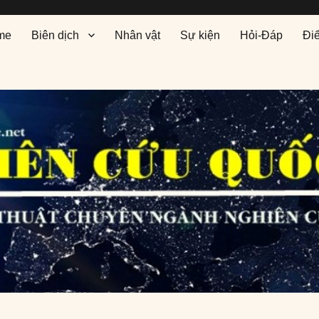
me
Biên dịch
Nhân vật
Sự kiện
Hỏi-Đáp
Đi