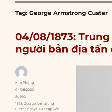
Tag:
George Armstrong Custer
04/08/1873: Trung
người bản địa tấn
Author
Kim Phụng
Posted
04/08/2020
on
Categories
Sự kiện
Tags
1873
,
George Armstrong
Custer
,
ngày 0407
,
Nguyễn