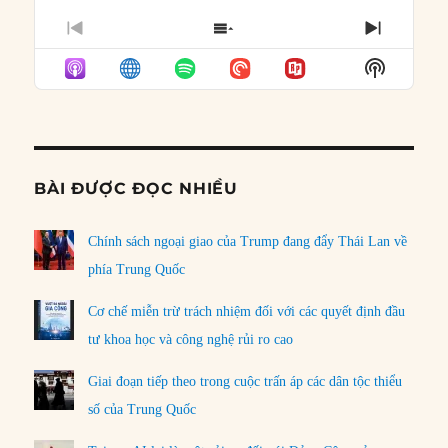
PREVIOUS
SHOW
NEXT
EPISODE
EPISODES
EPISO
Show
LIST
Podcast
Informat
BÀI ĐƯỢC ĐỌC NHIỀU
Chính sách ngoại giao của Trump đang đẩy Thái Lan về
phía Trung Quốc
Cơ chế miễn trừ trách nhiệm đối với các quyết định đầu
tư khoa học và công nghệ rủi ro cao
Giai đoạn tiếp theo trong cuộc trấn áp các dân tộc thiểu
số của Trung Quốc