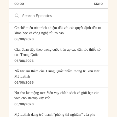
BACKWARD
PAUSE
FORWARD
00:00
RATE
55:10
EPISOD
Search
Episodes
Cơ chế miễn trừ trách nhiệm đối với các quyết định đầu tư
khoa học và công nghệ rủi ro cao
08/08/2026
Giai đoạn tiếp theo trong cuộc trấn áp các dân tộc thiểu số
của Trung Quốc
06/08/2026
Nỗ lực âm thầm của Trung Quốc nhằm thống trị khu vực
Mỹ Latinh
06/08/2026
Nợ cho kẻ mộng mơ: Vốn vay chính sách và giới hạn của
việc cho startup vay vốn
05/08/2026
Mỹ Latinh đang trở thành “phòng thí nghiệm” của phe