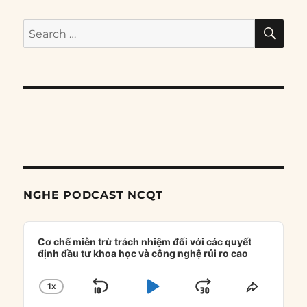
SE
Search
for:
NGHE PODCAST NCQT
Audio
Player
Cơ chế miễn trừ trách nhiệm đối với các quyết
định đầu tư khoa học và công nghệ rủi ro cao
1
X
SKIP
PLAY
JUMP
CHANGE
SHARE
PLAYBACK
THIS