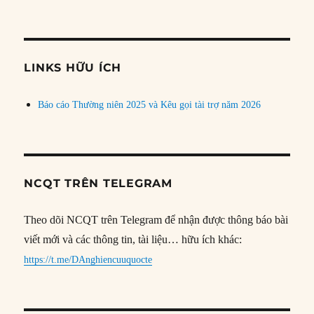
bài
theo
chủ
đề
LINKS HỮU ÍCH
Báo cáo Thường niên 2025 và Kêu gọi tài trợ năm 2026
NCQT TRÊN TELEGRAM
Theo dõi NCQT trên Telegram để nhận được thông báo bài
viết mới và các thông tin, tài liệu… hữu ích khác:
https://t.me/DAnghiencuuquocte