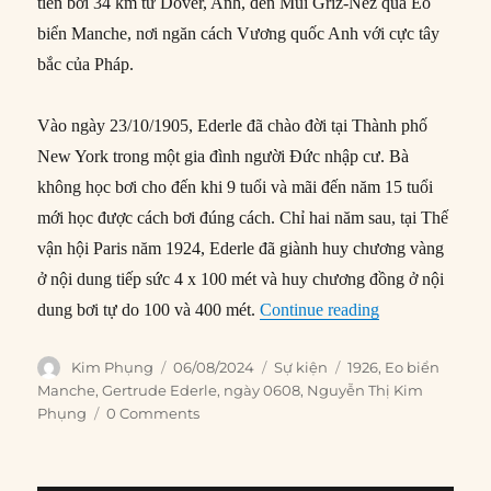
tiên bơi 34 km từ Dover, Anh, đến Mũi Griz-Nez qua Eo
biển Manche, nơi ngăn cách Vương quốc Anh với cực tây
bắc của Pháp.
Vào ngày 23/10/1905, Ederle đã chào đời tại Thành phố
New York trong một gia đình người Đức nhập cư. Bà
không học bơi cho đến khi 9 tuổi và mãi đến năm 15 tuổi
mới học được cách bơi đúng cách. Chỉ hai năm sau, tại Thế
vận hội Paris năm 1924, Ederle đã giành huy chương vàng
ở nội dung tiếp sức 4 x 100 mét và huy chương đồng ở nội
“06/08/1926: Ed
dung bơi tự do 100 và 400 mét.
Continue reading
Author
Posted
Categories
Tags
Kim Phụng
06/08/2024
Sự kiện
1926
,
Eo biển
on
Manche
,
Gertrude Ederle
,
ngày 0608
,
Nguyễn Thị Kim
Phụng
0 Comments