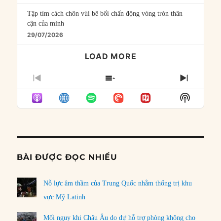
Tập tìm cách chôn vùi bê bối chấn động vòng tròn thân
cận của mình
29/07/2026
LOAD MORE
PREVIOUS
SHOW
NEXT
EPISODE
EPISODES
EPISO
Show
LIST
Podcast
Informat
BÀI ĐƯỢC ĐỌC NHIỀU
Nỗ lực âm thầm của Trung Quốc nhằm thống trị khu
vực Mỹ Latinh
Mối nguy khi Châu Âu do dự hỗ trợ phòng không cho