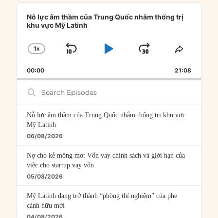
Audio
Player
Nỗ lực âm thầm của Trung Quốc nhằm thống trị
khu vực Mỹ Latinh
1
X
SKIP
PLAY
JUMP
CHANGE
SHARE
PLAYBACK
THIS
BACKWARD
PAUSE
FORWARD
00:00
RATE
21:08
EPISOD
Search
Episodes
Nỗ lực âm thầm của Trung Quốc nhằm thống trị khu vực
Mỹ Latinh
06/08/2026
Nợ cho kẻ mộng mơ: Vốn vay chính sách và giới hạn của
việc cho startup vay vốn
05/08/2026
Mỹ Latinh đang trở thành “phòng thí nghiệm” của phe
cánh hữu mới
04/08/2026