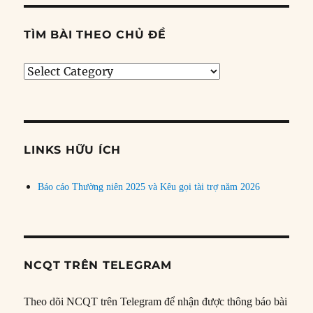
TÌM BÀI THEO CHỦ ĐỀ
Tìm
bài
theo
chủ
đề
LINKS HỮU ÍCH
Báo cáo Thường niên 2025 và Kêu gọi tài trợ năm 2026
NCQT TRÊN TELEGRAM
Theo dõi NCQT trên Telegram để nhận được thông báo bài