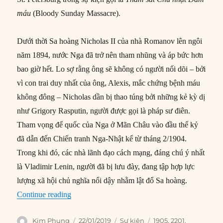
máu
(Bloody Sunday Massacre).
Dưới thời Sa hoàng Nicholas II của nhà Romanov lên ngôi
năm 1894, nước Nga đã trở nên tham nhũng và áp bức hơn
bao giờ hết. Lo sợ rằng ông sẽ không có người nối dõi – bởi
vì con trai duy nhất của ông, Alexis, mắc chứng bệnh máu
không đông – Nicholas dần bị thao túng bởi những kẻ kỳ dị
như Grigory Rasputin, người được gọi là pháp sư điên.
Tham vọng đế quốc của Nga ở Mãn Châu vào đầu thế kỷ
đã dẫn đến Chiến tranh Nga-Nhật kể từ tháng 2/1904.
Trong khi đó, các nhà lãnh đạo cách mạng, đáng chú ý nhất
là Vladimir Lenin, người đã bị lưu đày, đang tập hợp lực
lượng xã hội chủ nghĩa nổi dậy nhằm lật đổ Sa hoàng.
“22/01/1905: Thảm sát ngày Chủ nhật đẫm máu
Continue reading
Author
Posted
Categories
Tags
Kim Phụng
22/01/2019
Sự kiện
1905
,
2201
,