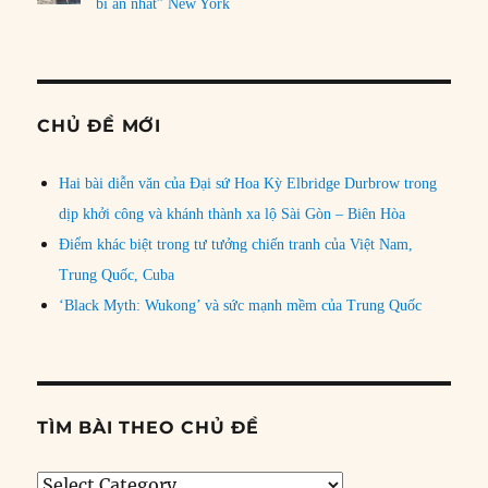
bí ẩn nhất” New York
CHỦ ĐỀ MỚI
Hai bài diễn văn của Đại sứ Hoa Kỳ Elbridge Durbrow trong
dịp khởi công và khánh thành xa lộ Sài Gòn – Biên Hòa
Điểm khác biệt trong tư tưởng chiến tranh của Việt Nam,
Trung Quốc, Cuba
‘Black Myth: Wukong’ và sức mạnh mềm của Trung Quốc
TÌM BÀI THEO CHỦ ĐỀ
Tìm