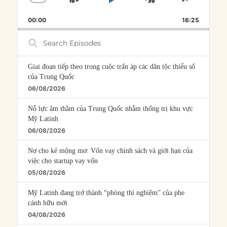
SKIP
PLAY
JUMP
CHANGE
SHARE
PLAYBACK
THIS
BACKWARD
PAUSE
FORWARD
00:00
RATE
16:25
EPISOD
Search
Episodes
Giai đoạn tiếp theo trong cuộc trấn áp các dân tộc thiểu số
của Trung Quốc
06/08/2026
Nỗ lực âm thầm của Trung Quốc nhằm thống trị khu vực
Mỹ Latinh
06/08/2026
Nợ cho kẻ mộng mơ: Vốn vay chính sách và giới hạn của
việc cho startup vay vốn
05/08/2026
Mỹ Latinh đang trở thành “phòng thí nghiệm” của phe
cánh hữu mới
04/08/2026