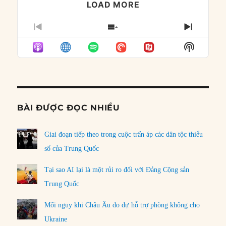
LOAD MORE
PREVIOUS
SHOW
NEXT
EPISODE
EPISODES
EPISO
Show
LIST
Podcast
Informat
BÀI ĐƯỢC ĐỌC NHIỀU
Giai đoạn tiếp theo trong cuộc trấn áp các dân tộc thiểu
số của Trung Quốc
Tại sao AI lại là một rủi ro đối với Đảng Cộng sản
Trung Quốc
Mối nguy khi Châu Âu do dự hỗ trợ phòng không cho
Ukraine