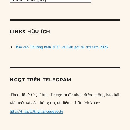
bài
theo
chủ
đề
LINKS HỮU ÍCH
Báo cáo Thường niên 2025 và Kêu gọi tài trợ năm 2026
NCQT TRÊN TELEGRAM
Theo dõi NCQT trên Telegram để nhận được thông báo bài
viết mới và các thông tin, tài liệu… hữu ích khác:
https://t.me/DAnghiencuuquocte