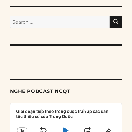
SE
Search
for:
NGHE PODCAST NCQT
Audio
Player
Giai đoạn tiếp theo trong cuộc trấn áp các dân
tộc thiểu số của Trung Quốc
1
X