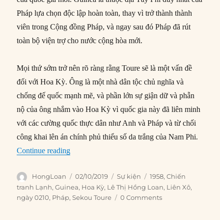
Pháp lựa chọn độc lập hoàn toàn, thay vì trở thành thành
viên trong Cộng đồng Pháp, và ngay sau đó Pháp đã rút
toàn bộ viện trợ cho nước cộng hòa mới.
Mọi thứ sớm trở nên rõ ràng rằng Toure sẽ là một vấn đề
đối với Hoa Kỳ. Ông là một nhà dân tộc chủ nghĩa và
chống đế quốc mạnh mẽ, và phần lớn sự giận dữ và phẫn
nộ của ông nhắm vào Hoa Kỳ vì quốc gia này đã liên minh
với các cường quốc thực dân như Anh và Pháp và từ chối
công khai lên án chính phủ thiểu số da trắng của Nam Phi.
“02/10/1958: Guinea tuyên bố độc lập, Chiến t
Continue reading
Author
Posted
Categories
Tags
HongLoan
02/10/2019
Sự kiện
1958
,
Chiến
on
tranh Lạnh
,
Guinea
,
Hoa Kỳ
,
Lê Thị Hồng Loan
,
Liên Xô
,
ngày 0210
,
Pháp
,
Sekou Toure
0 Comments