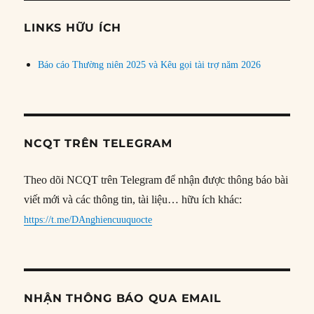
chủ
đề
LINKS HỮU ÍCH
Báo cáo Thường niên 2025 và Kêu gọi tài trợ năm 2026
NCQT TRÊN TELEGRAM
Theo dõi NCQT trên Telegram để nhận được thông báo bài
viết mới và các thông tin, tài liệu… hữu ích khác:
https://t.me/DAnghiencuuquocte
NHẬN THÔNG BÁO QUA EMAIL