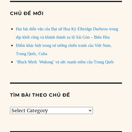
CHỦ ĐỀ MỚI
Hai bài diễn văn của Đại sứ Hoa Kỳ Elbridge Durbrow trong
dịp khởi công và khánh thành xa lộ Sài Gòn – Biên Hòa
Điểm khác biệt trong tư tưởng chiến tranh của Việt Nam,
Trung Quốc, Cuba
‘Black Myth: Wukong’ và sức mạnh mềm của Trung Quốc
TÌM BÀI THEO CHỦ ĐỀ
Tìm
bài
theo