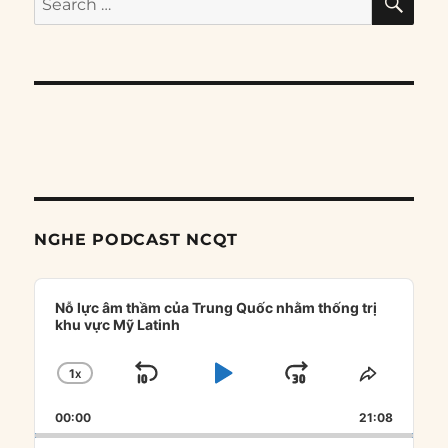
for:
NGHE PODCAST NCQT
Audio
Player
Nỗ lực âm thầm của Trung Quốc nhằm thống trị
khu vực Mỹ Latinh
1
X
SKIP
PLAY
JUMP
CHANGE
SHARE
PLAYBACK
THIS
BACKWARD
PAUSE
FORWARD
00:00
RATE
21:08
EPISOD