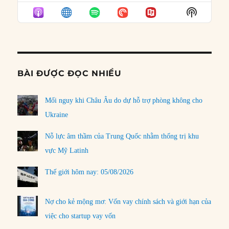
EPISODE
EPISODES
EPISO
Show
LIST
Podcast
Informat
BÀI ĐƯỢC ĐỌC NHIỀU
Mối nguy khi Châu Âu do dự hỗ trợ phòng không cho
Ukraine
Nỗ lực âm thầm của Trung Quốc nhằm thống trị khu
vực Mỹ Latinh
Thế giới hôm nay: 05/08/2026
Nợ cho kẻ mộng mơ: Vốn vay chính sách và giới hạn của
việc cho startup vay vốn