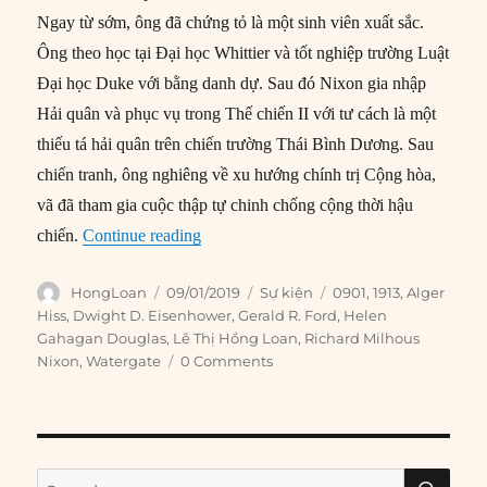
Ngay từ sớm, ông đã chứng tỏ là một sinh viên xuất sắc.
Ông theo học tại Đại học Whittier và tốt nghiệp trường Luật
Đại học Duke với bằng danh dự. Sau đó Nixon gia nhập
Hải quân và phục vụ trong Thế chiến II với tư cách là một
thiếu tá hải quân trên chiến trường Thái Bình Dương. Sau
chiến tranh, ông nghiêng về xu hướng chính trị Cộng hòa,
vã đã tham gia cuộc thập tự chinh chống cộng thời hậu
“09/01/1913: Ngày sinh Richard M. Nix
chiến.
Continue reading
Author
Posted
Categories
Tags
HongLoan
09/01/2019
Sự kiện
0901
,
1913
,
Alger
on
Hiss
,
Dwight D. Eisenhower
,
Gerald R. Ford
,
Helen
Gahagan Douglas
,
Lê Thị Hồng Loan
,
Richard Milhous
Nixon
,
Watergate
0 Comments
SE
Search