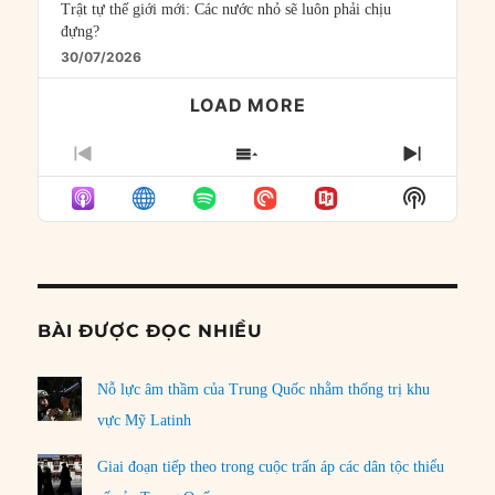
Trật tự thế giới mới: Các nước nhỏ sẽ luôn phải chịu
đựng?
30/07/2026
LOAD MORE
PREVIOUS
SHOW
NEXT
EPISODE
EPISODES
EPISO
Show
LIST
Podcast
Informat
BÀI ĐƯỢC ĐỌC NHIỀU
Nỗ lực âm thầm của Trung Quốc nhằm thống trị khu
vực Mỹ Latinh
Giai đoạn tiếp theo trong cuộc trấn áp các dân tộc thiểu