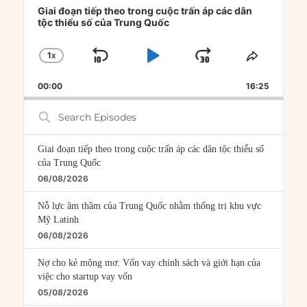
Player
Giai đoạn tiếp theo trong cuộc trấn áp các dân
tộc thiểu số của Trung Quốc
1
X
SKIP
PLAY
JUMP
CHANGE
SHARE
PLAYBACK
THIS
BACKWARD
PAUSE
FORWARD
00:00
RATE
16:25
EPISOD
Search
Episodes
Giai đoạn tiếp theo trong cuộc trấn áp các dân tộc thiểu số
của Trung Quốc
06/08/2026
Nỗ lực âm thầm của Trung Quốc nhằm thống trị khu vực
Mỹ Latinh
06/08/2026
Nợ cho kẻ mộng mơ: Vốn vay chính sách và giới hạn của
việc cho startup vay vốn
05/08/2026