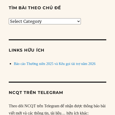
TÌM BÀI THEO CHỦ ĐỀ
Tìm
bài
theo
chủ
đề
LINKS HỮU ÍCH
Báo cáo Thường niên 2025 và Kêu gọi tài trợ năm 2026
NCQT TRÊN TELEGRAM
Theo dõi NCQT trên Telegram để nhận được thông báo bài
viết mới và các thông tin, tài liệu… hữu ích khác: