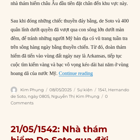
nhà thám hiểm châu Âu đầu tiên đặt chân đến khu vực này.
Sau khi đóng những chiếc thuyền đáy bằng, de Soto và 400
quân lính dưới quyền đã vượt qua con sông lớn dưới màn
đêm, để tránh những người Mỹ bản địa có vũ trang tuần tra
trên sông hàng ngày bằng thuyền chiến. Từ đó, đoàn thám
hiểm đã tiến vào vùng đất ngày nay là Arkansas, tiếp tục
cuộc tìm kiếm vàng và bạc vô vọng kéo dài hai năm ở vùng
“08/05/1541: Hernando 
hoang dã của nước Mỹ.
Continue reading
Author
Posted
Categories
Tags
Kim Phụng
08/05/2025
Sự kiện
1541
,
Hernando
on
de Soto
,
ngày 0805
,
Nguyễn Thị Kim Phụng
0
Comments
21/05/1542: Nhà thám
hiểm De Soto qua đời