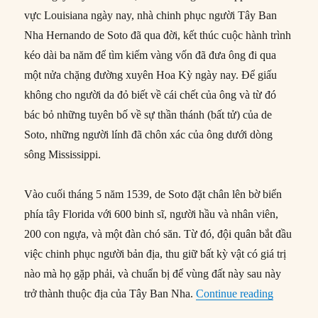
vực Louisiana ngày nay, nhà chinh phục người Tây Ban
Nha Hernando de Soto đã qua đời, kết thúc cuộc hành trình
kéo dài ba năm để tìm kiếm vàng vốn đã đưa ông đi qua
một nửa chặng đường xuyên Hoa Kỳ ngày nay. Để giấu
không cho người da đỏ biết về cái chết của ông và từ đó
bác bỏ những tuyên bố về sự thần thánh (bất tử) của de
Soto, những người lính đã chôn xác của ông dưới dòng
sông Mississippi.
Vào cuối tháng 5 năm 1539, de Soto đặt chân lên bờ biển
phía tây Florida với 600 binh sĩ, người hầu và nhân viên,
200 con ngựa, và một đàn chó săn. Từ đó, đội quân bắt đầu
việc chinh phục người bản địa, thu giữ bất kỳ vật có giá trị
nào mà họ gặp phải, và chuẩn bị để vùng đất này sau này
“21/05/15
trở thành thuộc địa của Tây Ban Nha.
Continue reading