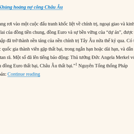
 Khủng hoảng nợ công Châu Âu
 rơi vào một cuộc đấu tranh khốc liệt về chính trị, ngoại giao và kinh
 lai của đồng tiền chung, đồng Euro và sự bền vững của “dự án”, được
nhập đã trở thành nền tảng của nền chính trị Tây Âu nửa thế kỷ qua. Có 
quốc gia thành viên gặp thất bại, trong ngắn hạn hoặc dài hạn, và dẫn
tan rã. Một số đã lên tiếng báo động: Thủ tướng Đức Angela Merkel v
1
u đồng Euro thất bại, Châu Âu thất bại.”
Nguyên Tổng thống Pháp
“#96 – Điều gì xảy ra nếu Châu Âu thất bại?”
oán:
Continue reading