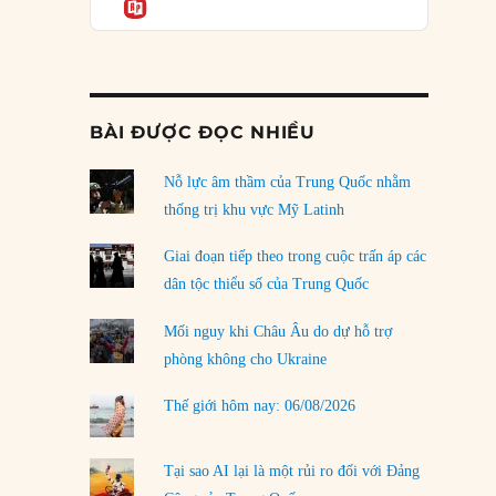
Informatio
04/08/2026
Điểm mù chiến lược của Trump tại Thái Bình
Dương
03/08/2026
BÀI ĐƯỢC ĐỌC NHIỀU
Đặt cược vào thất bại: Các quỹ đầu tư mạo
hiểm quốc gia và khía cạnh chính trị của vốn
rủi ro
Nỗ lực âm thầm của Trung Quốc nhằm
02/08/2026
thống trị khu vực Mỹ Latinh
Làm thế nào để kết thúc Chiến tranh Iran?
Giai đoạn tiếp theo trong cuộc trấn áp các
01/08/2026
dân tộc thiểu số của Trung Quốc
Chiến lược kế tiếp của Bắc Kinh ở Biển Đông
Mối nguy khi Châu Âu do dự hỗ trợ
31/07/2026
phòng không cho Ukraine
Trật tự thế giới mới: Các nước nhỏ sẽ luôn
Thế giới hôm nay: 06/08/2026
phải chịu đựng?
30/07/2026
Tại sao AI lại là một rủi ro đối với Đảng
LOAD MORE