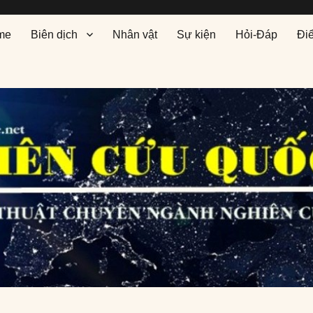
me
Biên dịch
Nhân vật
Sự kiện
Hỏi-Đáp
Đi