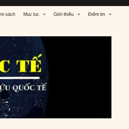
ểm sách
Mục lục
Giới thiệu
Điểm tin