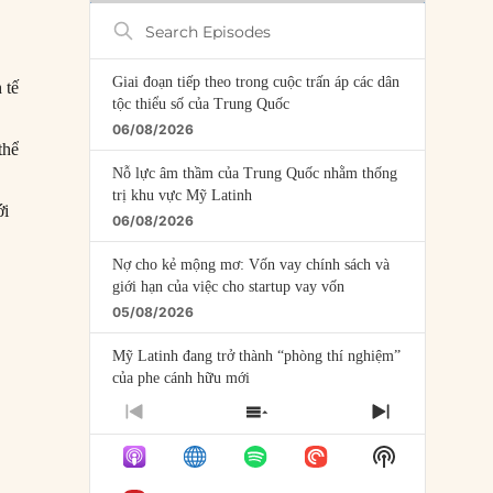
Search
Episodes
Giai đoạn tiếp theo trong cuộc trấn áp các dân
 tế
tộc thiểu số của Trung Quốc
06/08/2026
thể
Nỗ lực âm thầm của Trung Quốc nhằm thống
trị khu vực Mỹ Latinh
ới
06/08/2026
Nợ cho kẻ mộng mơ: Vốn vay chính sách và
giới hạn của việc cho startup vay vốn
05/08/2026
Mỹ Latinh đang trở thành “phòng thí nghiệm”
của phe cánh hữu mới
04/08/2026
PREVIOUS
SHOW
NEXT
EPISODE
EPISODES
EPISODE
Tại sao Trung Quốc phủ nhận cuộc gặp với
Show
LIST
Ngoại trưởng Nhật Bản?
Podcast