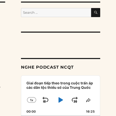
SEARCH
Search
for:
NGHE PODCAST NCQT
Audio
Player
Giai đoạn tiếp theo trong cuộc trấn áp
,
các dân tộc thiểu số của Trung Quốc
1
X
SKIP
PLAY
JUMP
CHANGE
SHARE
PLAYBACK
THIS
BACKWARD
PAUSE
FORWARD
00:00
RATE
16:25
EPISODE