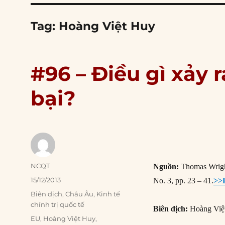
Tag:
Hoàng Việt Huy
#96 – Điều gì xảy 
bại?
Author
NCQT
Nguồn:
Thomas Wright
Posted
15/12/2013
No. 3, pp. 23 – 41.
>>
on
Categories
Biên dịch
,
Châu Âu
,
Kinh tế
chính trị quốc tế
Biên dịch:
Hoàng Việ
Tags
EU
,
Hoàng Việt Huy
,