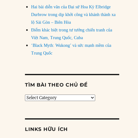
Hai bài diễn văn của Đại sứ Hoa Kỳ Elbridge
Durbrow trong dịp khởi công và khánh thành xa
lộ Sài Gòn – Biên Hòa
Điểm khác biệt trong tư tưởng chiến tranh của
Việt Nam, Trung Quốc, Cuba
‘Black Myth: Wukong’ và sức mạnh mềm của
Trung Quốc
TÌM BÀI THEO CHỦ ĐỀ
Tìm
bài
theo
chủ
đề
LINKS HỮU ÍCH