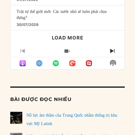
Trật tự thế giới mới: Các nước nhỏ sẽ luôn phải chịu
đựng?
30/07/2026
LOAD MORE
PREVIOUS
SHOW
NEXT
EPISODE
EPISODES
EPISO
Show
LIST
Podcast
Informat
BÀI ĐƯỢC ĐỌC NHIỀU
Nỗ lực âm thầm của Trung Quốc nhằm thống trị khu
vực Mỹ Latinh