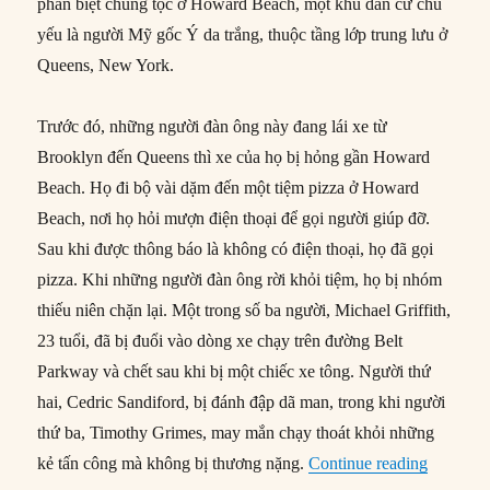
phân biệt chủng tộc ở Howard Beach, một khu dân cư chủ
yếu là người Mỹ gốc Ý da trắng, thuộc tầng lớp trung lưu ở
Queens, New York.
Trước đó, những người đàn ông này đang lái xe từ
Brooklyn đến Queens thì xe của họ bị hỏng gần Howard
Beach. Họ đi bộ vài dặm đến một tiệm pizza ở Howard
Beach, nơi họ hỏi mượn điện thoại để gọi người giúp đỡ.
Sau khi được thông báo là không có điện thoại, họ đã gọi
pizza. Khi những người đàn ông rời khỏi tiệm, họ bị nhóm
thiếu niên chặn lại. Một trong số ba người, Michael Griffith,
23 tuổi, đã bị đuổi vào dòng xe chạy trên đường Belt
Parkway và chết sau khi bị một chiếc xe tông. Người thứ
hai, Cedric Sandiford, bị đánh đập dã man, trong khi người
thứ ba, Timothy Grimes, may mắn chạy thoát khỏi những
“20/12/1
kẻ tấn công mà không bị thương nặng.
Continue reading