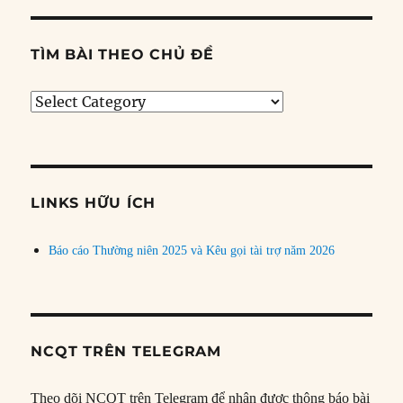
TÌM BÀI THEO CHỦ ĐỀ
Tìm
bài
theo
chủ
đề
LINKS HỮU ÍCH
Báo cáo Thường niên 2025 và Kêu gọi tài trợ năm 2026
NCQT TRÊN TELEGRAM
Theo dõi NCQT trên Telegram để nhận được thông báo bài