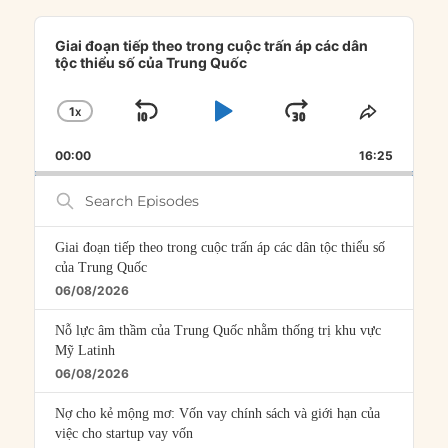
Audio
Player
Giai đoạn tiếp theo trong cuộc trấn áp các dân
tộc thiểu số của Trung Quốc
1
X
SKIP
PLAY
JUMP
CHANGE
SHARE
PLAYBACK
THIS
BACKWARD
PAUSE
FORWARD
00:00
RATE
16:25
EPISOD
Search
Episodes
Giai đoạn tiếp theo trong cuộc trấn áp các dân tộc thiểu số
của Trung Quốc
06/08/2026
Nỗ lực âm thầm của Trung Quốc nhằm thống trị khu vực
Mỹ Latinh
06/08/2026
Nợ cho kẻ mộng mơ: Vốn vay chính sách và giới hạn của
việc cho startup vay vốn