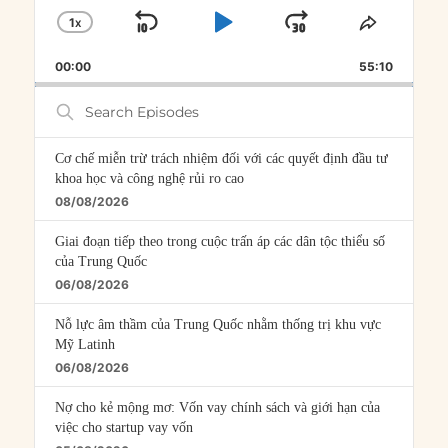
1
X
SKIP
PLAY
JUMP
CHANGE
SHARE
PLAYBACK
THIS
BACKWARD
PAUSE
FORWARD
00:00
RATE
55:10
EPISOD
Search
Episodes
Cơ chế miễn trừ trách nhiệm đối với các quyết định đầu tư
khoa học và công nghệ rủi ro cao
08/08/2026
Giai đoạn tiếp theo trong cuộc trấn áp các dân tộc thiểu số
của Trung Quốc
06/08/2026
Nỗ lực âm thầm của Trung Quốc nhằm thống trị khu vực
Mỹ Latinh
06/08/2026
Nợ cho kẻ mộng mơ: Vốn vay chính sách và giới hạn của
việc cho startup vay vốn