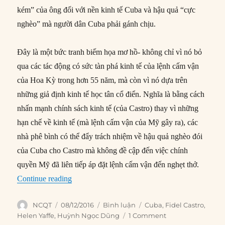
kém” của ông đối với nền kinh tế Cuba và hậu quả “cực
nghèo” mà người dân Cuba phải gánh chịu.
Đây là một bức tranh biếm họa mơ hồ- không chỉ vì nó bỏ
qua các tác động có sức tàn phá kinh tế của lệnh cấm vận
của Hoa Kỳ trong hơn 55 năm, mà còn vì nó dựa trên
những giả định kinh tế học tân cổ điển. Nghĩa là bằng cách
nhấn mạnh chính sách kinh tế (của Castro) thay vì những
hạn chế về kinh tế (mà lệnh cấm vận của Mỹ gây ra), các
nhà phê bình có thể đẩy trách nhiệm về hậu quả nghèo đói
của Cuba cho Castro mà không đề cập đến việc chính
quyền Mỹ đã liên tiếp áp đặt lệnh cấm vận đến nghẹt thở.
“Cuba nghèo vì Fidel Castro hay vì Mỹ?”
Continue reading
Author
Posted
Categories
Tags
NCQT
08/12/2016
Bình luận
Cuba
,
Fidel Castro
,
on
Helen Yaffe
,
Huỳnh Ngọc Dũng
1 Comment