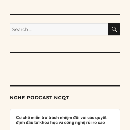
SE
Search
for:
NGHE PODCAST NCQT
Audio
Player
Cơ chế miễn trừ trách nhiệm đối với các quyết
định đầu tư khoa học và công nghệ rủi ro cao