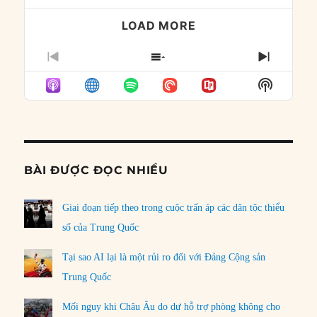
LOAD MORE
PREVIOUS
SHOW
NEXT
EPISODE
EPISODES
EPISO
Show
LIST
Podcast
Informat
BÀI ĐƯỢC ĐỌC NHIỀU
Giai đoạn tiếp theo trong cuộc trấn áp các dân tộc thiểu
số của Trung Quốc
Tại sao AI lại là một rủi ro đối với Đảng Cộng sản
Trung Quốc
Mối nguy khi Châu Âu do dự hỗ trợ phòng không cho