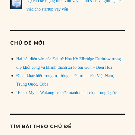
Nợ cho kẻ mộng mơ: Vốn vay chính sách và giới hạn của
việc cho startup vay vốn
CHỦ ĐỀ MỚI
Hai bài diễn văn của Đại sứ Hoa Kỳ Elbridge Durbrow trong
dịp khởi công và khánh thành xa lộ Sài Gòn – Biên Hòa
Điểm khác biệt trong tư tưởng chiến tranh của Việt Nam,
Trung Quốc, Cuba
‘Black Myth: Wukong’ và sức mạnh mềm của Trung Quốc
TÌM BÀI THEO CHỦ ĐỀ