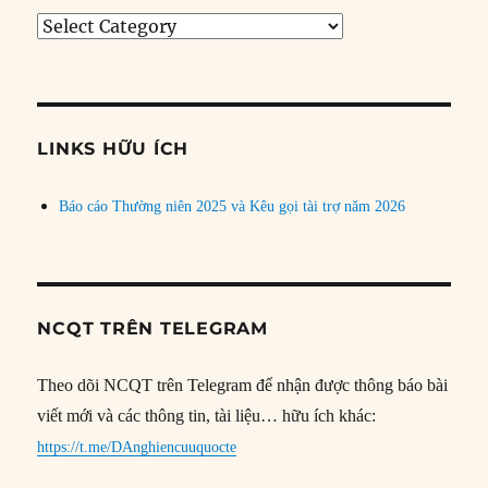
Tìm
bài
theo
chủ
đề
LINKS HỮU ÍCH
Báo cáo Thường niên 2025 và Kêu gọi tài trợ năm 2026
NCQT TRÊN TELEGRAM
Theo dõi NCQT trên Telegram để nhận được thông báo bài
viết mới và các thông tin, tài liệu… hữu ích khác:
https://t.me/DAnghiencuuquocte