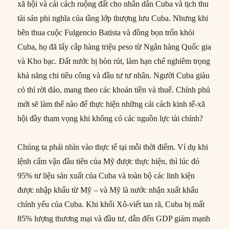
xã hội và cải cách ruộng đất cho nhân dân Cuba và tịch thu
tài sản phi nghĩa của tầng lớp thượng lưu Cuba. Nhưng khi
bên thua cuộc Fulgencio Batista và đồng bọn trốn khỏi
Cuba, họ đã lấy cắp hàng triệu peso từ Ngân hàng Quốc gia
và Kho bạc. Đất nước bị bòn rút, làm hạn chế nghiêm trọng
khả năng chi tiêu công và đầu tư tư nhân. Người Cuba giàu
có thì rời đảo, mang theo các khoản tiền và thuế. Chính phủ
mới sẽ làm thế nào để thực hiện những cải cách kinh tế-xã
hội đầy tham vọng khi không có các nguồn lực tài chính?
Chúng ta phải nhìn vào thực tế tại mỗi thời điểm. Ví dụ khi
lệnh cấm vận đầu tiên của Mỹ được thực hiện, thì lúc đó
95% tư liệu sản xuất của Cuba và toàn bộ các linh kiện
được nhập khẩu từ Mỹ – và Mỹ là nước nhận xuất khẩu
chính yếu của Cuba. Khi khối Xô-viết tan rã, Cuba bị mất
85% lượng thương mại và đầu tư, dẫn đến GDP giảm mạnh