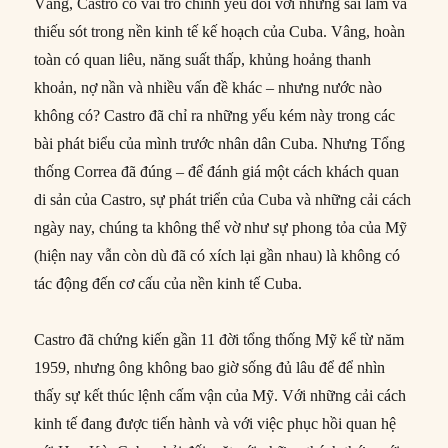
Vâng, Castro có vai trò chính yếu đối với những sai lầm và
thiếu sót trong nền kinh tế kế hoạch của Cuba. Vâng, hoàn
toàn có quan liêu, năng suất thấp, khủng hoảng thanh
khoản, nợ nần và nhiều vấn đề khác – nhưng nước nào
không có? Castro đã chỉ ra những yếu kém này trong các
bài phát biểu của mình trước nhân dân Cuba. Nhưng Tổng
thống Correa đã đúng – để đánh giá một cách khách quan
di sản của Castro, sự phát triển của Cuba và những cải cách
ngày nay, chúng ta không thể vờ như sự phong tỏa của Mỹ
(hiện nay vẫn còn dù đã có xích lại gần nhau) là không có
tác động đến cơ cấu của nền kinh tế Cuba.
Castro đã chứng kiến gần 11 đời tổng thống Mỹ kể từ năm
1959, nhưng ông không bao giờ sống đủ lâu để để nhìn
thấy sự kết thúc lệnh cấm vận của Mỹ. Với những cải cách
kinh tế đang được tiến hành và với việc phục hồi quan hệ