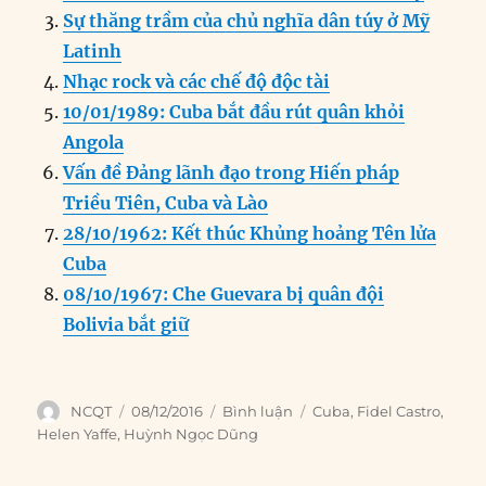
b
d
n
A
r
Sự thăng trầm của chủ nghĩa dân túy ở Mỹ
o
I
g
p
a
Latinh
o
n
er
p
m
Nhạc rock và các chế độ độc tài
k
10/01/1989: Cuba bắt đầu rút quân khỏi
Angola
Vấn đề Đảng lãnh đạo trong Hiến pháp
Triều Tiên, Cuba và Lào
28/10/1962: Kết thúc Khủng hoảng Tên lửa
Cuba
08/10/1967: Che Guevara bị quân đội
Bolivia bắt giữ
Author
Posted
Categories
Tags
NCQT
08/12/2016
Bình luận
Cuba
,
Fidel Castro
,
on
Helen Yaffe
,
Huỳnh Ngọc Dũng