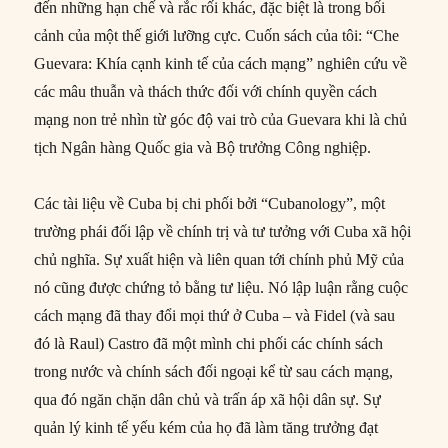
đến những hạn chế và rắc rối khác, đặc biệt là trong bối
cảnh của một thế giới lưỡng cực. Cuốn sách của tôi: “Che
Guevara: Khía cạnh kinh tế của cách mạng” nghiên cứu về
các mâu thuẫn và thách thức đối với chính quyền cách
mạng non trẻ nhìn từ góc độ vai trò của Guevara khi là chủ
tịch Ngân hàng Quốc gia và Bộ trưởng Công nghiệp.
Các tài liệu về Cuba bị chi phối bởi “Cubanology”, một
trường phái đối lập về chính trị và tư tưởng với Cuba xã hội
chủ nghĩa. Sự xuất hiện và liên quan tới chính phủ Mỹ của
nó cũng được chứng tỏ bằng tư liệu. Nó lập luận rằng cuộc
cách mạng đã thay đổi mọi thứ ở Cuba – và Fidel (và sau
đó là Raul) Castro đã một mình chi phối các chính sách
trong nước và chính sách đối ngoại kể từ sau cách mạng,
qua đó ngăn chặn dân chủ và trấn áp xã hội dân sự. Sự
quản lý kinh tế yếu kém của họ đã làm tăng trưởng đạt