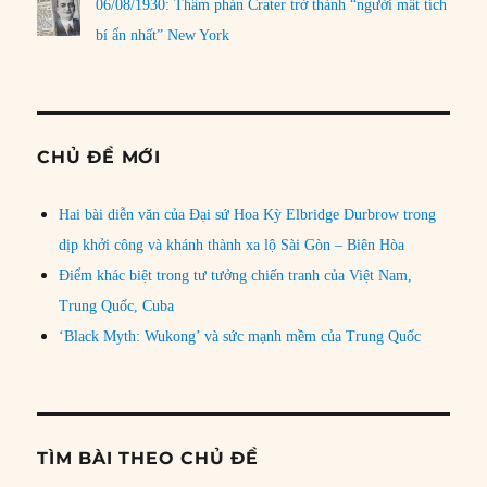
06/08/1930: Thẩm phán Crater trở thành “người mất tích
bí ẩn nhất” New York
CHỦ ĐỀ MỚI
Hai bài diễn văn của Đại sứ Hoa Kỳ Elbridge Durbrow trong
dịp khởi công và khánh thành xa lộ Sài Gòn – Biên Hòa
Điểm khác biệt trong tư tưởng chiến tranh của Việt Nam,
Trung Quốc, Cuba
‘Black Myth: Wukong’ và sức mạnh mềm của Trung Quốc
TÌM BÀI THEO CHỦ ĐỀ