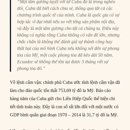
“Một tấm gương tuyệt vời từ Cuba đó là trong nghèo
đói, Cuba đã biết cách chia sẻ, thông qua tất cả các
chương trình quốc tế của mình. Cuba là quốc gia có sự
hợp tác vĩ đại nhất nếu so với tổng sản phẩm nội địa,
và đây là một tấm gương cho tất cả chúng ta. Điều này
không có nghĩa rằng Cuba không có vấn đề lớn, nhưng
chắc chắn là không thể đánh giá sự thành công hay
thất bại của mô hình Cuba nếu không xét đến sự phong
tỏa của Mỹ, một cuộc phong tỏa đã kéo dài 50 năm.
Ecuador sẽ không thể tồn tại được 5 tháng với sự
phong tỏa đó.”
Về lệnh cấm vận: chính phủ Cuba ước tính lệnh cấm vận đã
làm cho đảo quốc tổn thất 753,69 tỷ đô la Mỹ. Báo cáo
hàng năm của Cuba gửi cho Liên Hiệp Quốc thể hiện chi
tiết tính toán này. Đây là con số rất lớn đối với một nước có
GDP bình quân giai đoạn 1970 – 2014 là 31,7 tỷ đô la Mỹ.