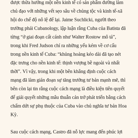
được thừa hưởng một nền kinh tế có sản phẩm đường làm
chủ đạo với những vết sẹo sâu về chủng tộc và kinh tế-xã
hội do chế độ nô lệ để lại. Jaime Suchlicki, người theo
trường phái Cubanology, lập luận rằng Cuba của Batista đã
từng “ở giai đoạn cất cánh như Walter Rostow mô tả”,
trong khi Fred Judson chỉ ra những yếu kém về cơ cấu
trong nền kinh tế Cuba: “khủng hoảng kéo dài đã tạo nét
đặc trưng cho nền kinh tế: thịnh vượng bề ngoài và nhất
thời”. Vì vậy, trong khi một bên khẳng định cuộc cách
mạng đã làm gián đoạn sự tăng trưởng tư bản mạnh mẽ, thì
bên còn lại tin rằng cuộc cách mạng là điều kiện tiên quyết
để giải quyết những mâu thuẫn cản trở phát triển bằng cách
chấm dứt sự phụ thuộc của Cuba vào chủ nghĩa tư bản Hoa
Kỳ.
Sau cuộc cách mạng, Castro đã nỗ lực mang đến phúc lợi