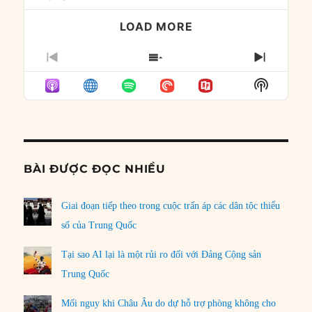
LOAD MORE
PREVIOUS
SHOW
NEXT
EPISODE
EPISODES
EPISO
Show
LIST
Podcast
Informat
BÀI ĐƯỢC ĐỌC NHIỀU
Giai đoạn tiếp theo trong cuộc trấn áp các dân tộc thiểu
số của Trung Quốc
Tại sao AI lại là một rủi ro đối với Đảng Cộng sản
Trung Quốc
Mối nguy khi Châu Âu do dự hỗ trợ phòng không cho