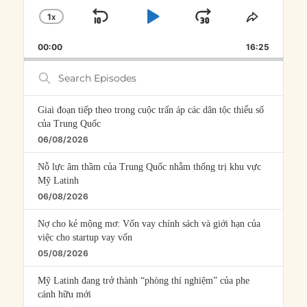
1
X
SKIP
PLAY
JUMP
CHANGE
SHARE
PLAYBACK
THIS
BACKWARD
PAUSE
FORWARD
00:00
RATE
16:25
EPISOD
Search
Episodes
Giai đoạn tiếp theo trong cuộc trấn áp các dân tộc thiểu số
của Trung Quốc
06/08/2026
Nỗ lực âm thầm của Trung Quốc nhằm thống trị khu vực
Mỹ Latinh
06/08/2026
Nợ cho kẻ mộng mơ: Vốn vay chính sách và giới hạn của
việc cho startup vay vốn
05/08/2026
Mỹ Latinh đang trở thành “phòng thí nghiệm” của phe
cánh hữu mới