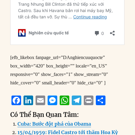
[efb_likebox fanpage_url=”DAnghiencuuquocte”
box_width=”420″ box_height=”” locale=”en_US”
responsive=”0″ show_faces=”1″ show_stream=”0″
hide_cover=”0″ small_header=”0″ hide_cta=”0″ ]
F
Li
E
M
W
T
P
S
a
n
m
e
h
el
ri
h
Có Thể Bạn Quan Tâm:
c
k
ai
ss
at
e
n
a
Cuba: Bước đột phá của Obama
e
e
l
e
s
g
t
re
15/04/1959: Fidel Castro tới thăm Hoa Kỳ