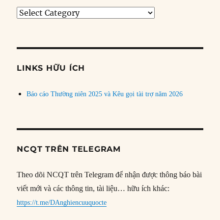
Tìm
bài
theo
chủ
đề
LINKS HỮU ÍCH
Báo cáo Thường niên 2025 và Kêu gọi tài trợ năm 2026
NCQT TRÊN TELEGRAM
Theo dõi NCQT trên Telegram để nhận được thông báo bài
viết mới và các thông tin, tài liệu… hữu ích khác:
https://t.me/DAnghiencuuquocte