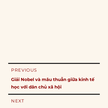
Post
PREVIOUS
navigation
Previous
Giải Nobel và mâu thuẫn giữa kinh tế
post:
học với dân chủ xã hội
NEXT