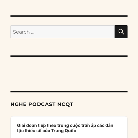
SE
Search
for:
NGHE PODCAST NCQT
Audio
Player
Giai đoạn tiếp theo trong cuộc trấn áp các dân
tộc thiểu số của Trung Quốc