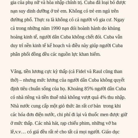
gia của phụ nữ và hòa nhập chính trị. Cuba đã loại bỏ được
nạn suy dinh dưỡng ở trẻ em. Không có trẻ em ngủ trên
đường phố. Thực ra là không có cả người vô gia cư. Ngay
cả trong những năm 1990 nạn đói hoành hành do khủng
hoảng kinh tế, người dân Cuba không chết đói. Cuba vẫn
duy trì nền kinh tế kế hoạch và điều này giúp người Cuba
phân phối đồng đều các nguồn lực khan hiếm.
Vâng, tiền lương cực kỳ thấp (cả Fidel và Raul cũng than
thở) – nhưng mức lương của người dân Cuba không quyết
định tiêu chuẩn sống của họ. Khoảng 85% người dân Cuba
có nhà riêng và tiền thuê nhà không vượt quá 4% thu nhập.
Nhà nước cung cấp một giỏ thức ăn rất cơ bản trong khi
các hóa đơn điện nước, chi phí đi lại và thuốc men được giữ
ở mức thấp. Các nhà hát, rạp chiếu phim, những vở ba
lê,v.v… có giá đều rất rẻ cho tất cả mọi người. Giáo dục