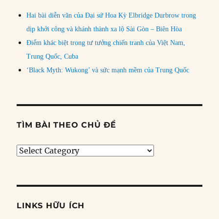
Hai bài diễn văn của Đại sứ Hoa Kỳ Elbridge Durbrow trong
dịp khởi công và khánh thành xa lộ Sài Gòn – Biên Hòa
Điểm khác biệt trong tư tưởng chiến tranh của Việt Nam,
Trung Quốc, Cuba
‘Black Myth: Wukong’ và sức mạnh mềm của Trung Quốc
TÌM BÀI THEO CHỦ ĐỀ
Tìm
bài
theo
chủ
đề
LINKS HỮU ÍCH