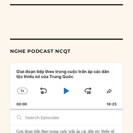
NGHE PODCAST NCQT
Audio
Player
Giai đoạn tiếp theo trong cuộc trấn áp các dân
tộc thiểu số của Trung Quốc
1
X
SKIP
PLAY
JUMP
CHANGE
SHARE
PLAYBACK
THIS
BACKWARD
PAUSE
FORWARD
00:00
RATE
16:25
EPISOD
Search
Episodes
Giai đoạn tiếp theo trong cuộc trấn áp các dân tộc thiểu số