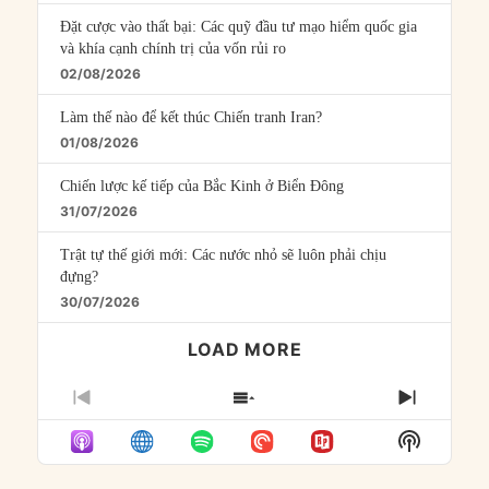
Đặt cược vào thất bại: Các quỹ đầu tư mạo hiểm quốc gia
và khía cạnh chính trị của vốn rủi ro
02/08/2026
Làm thế nào để kết thúc Chiến tranh Iran?
01/08/2026
Chiến lược kế tiếp của Bắc Kinh ở Biển Đông
31/07/2026
Trật tự thế giới mới: Các nước nhỏ sẽ luôn phải chịu
đựng?
30/07/2026
LOAD MORE
PREVIOUS
SHOW
NEXT
EPISODE
EPISODES
EPISO
Show
LIST
Podcast
Informat