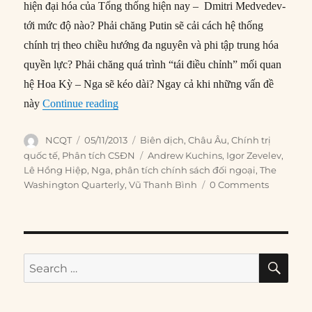
hiện đại hóa của Tổng thống hiện nay – Dmitri Medvedev-
tới mức độ nào? Phải chăng Putin sẽ cải cách hệ thống
chính trị theo chiều hướng đa nguyên và phi tập trung hóa
quyền lực? Phải chăng quá trình “tái điều chỉnh” mối quan
hệ Hoa Kỳ – Nga sẽ kéo dài? Ngay cả khi những vấn đề
“#79 – Chính sách đối ngoại Nga: Kế thừa t
này
Continue reading
Author
Posted
Categories
NCQT
05/11/2013
Biên dịch
,
Châu Âu
,
Chính trị
on
Tags
quốc tế
,
Phân tích CSĐN
Andrew Kuchins
,
Igor Zevelev
,
Lê Hồng Hiệp
,
Nga
,
phân tích chính sách đối ngoại
,
The
Washington Quarterly
,
Vũ Thanh Bình
0 Comments
SE
Search
for: