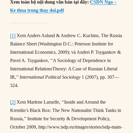
Xem toàn bộ nội dung văn bản tại đây:
CSDN Nga –
Ke thua trong thay doi.pdf
[1]
Xem Anders Aslund & Andrew C. Kuchins, The Russia
Balance Sheet (Washington D.C.: Peterson Institute for
International Economics, 2009); và Andrei P. Tsygankov &
Pavel A. Tsygankov, ‘‘A Sociology of Dependence in
International RelationsTheory: A Case of Russian Liberal
IR,’’
International Political Sociology
1 (2007), pp. 307—
324.
[2]
Xem Marlene Laruelle, ‘‘Inside and Around the
Kremlin’s Black Box: The New Nationalist Think Tanks in
Russia,’’ Institute for Security & Development Policy,
October 2009, http://www.isdp.eu/images/stories/isdp-main-