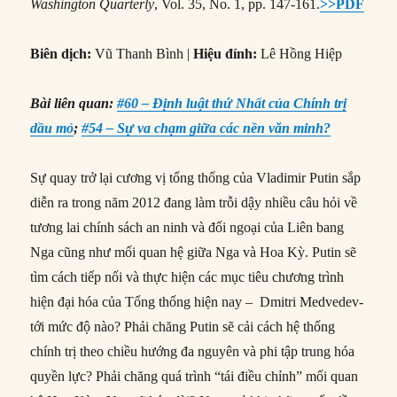
Washington Quarterly
, Vol. 35, No. 1, pp. 147-161.
>>PDF
Biên dịch:
Vũ Thanh Bình |
Hiệu đính:
Lê Hồng Hiệp
Bài liên quan:
#60 – Định luật thứ Nhất của Chính trị
dầu mỏ
;
#54 – Sự va chạm giữa các nền văn minh?
Sự quay trở lại cương vị tổng thống của Vladimir Putin sắp
diễn ra trong năm 2012 đang làm trỗi dậy nhiều câu hỏi về
tương lai chính sách an ninh và đối ngoại của Liên bang
Nga cũng như mối quan hệ giữa Nga và Hoa Kỳ. Putin sẽ
tìm cách tiếp nối và thực hiện các mục tiêu chương trình
hiện đại hóa của Tổng thống hiện nay – Dmitri Medvedev-
tới mức độ nào? Phải chăng Putin sẽ cải cách hệ thống
chính trị theo chiều hướng đa nguyên và phi tập trung hóa
quyền lực? Phải chăng quá trình “tái điều chỉnh” mối quan