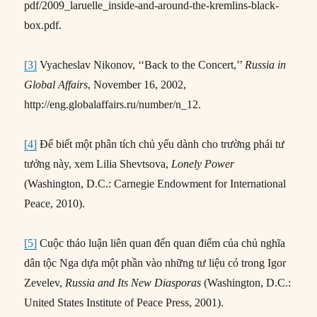
pdf/2009_laruelle_inside-and-around-the-kremlins-black-
box.pdf.
[3]
Vyacheslav Nikonov, ‘‘Back to the Concert,’’
Russia in
Global Affairs
, November 16, 2002,
http://eng.globalaffairs.ru/number/n_12.
[4]
Để biết một phân tích chủ yếu dành cho trường phái tư
tưởng này, xem Lilia Shevtsova,
Lonely Power
(Washington, D.C.: Carnegie Endowment for International
Peace, 2010).
[5]
Cuộc thảo luận liên quan đến quan điểm của chủ nghĩa
dân tộc Nga dựa một phần vào những tư liệu có trong Igor
Zevelev,
Russia and Its New Diasporas
(Washington, D.C.:
United States Institute of Peace Press, 2001).