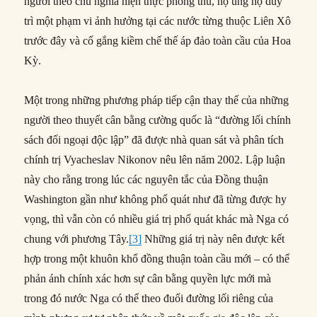
người theo chủ nghĩa hiện thực phòng thủ, họ ủng hộ duy
trì một phạm vi ảnh hưởng tại các nước từng thuộc Liên Xô
trước đây và cố gắng kiềm chế thế áp đảo toàn cầu của Hoa
Kỳ.
Một trong những phương pháp tiếp cận thay thế của những
người theo thuyết cân bằng cường quốc là “đường lối chính
sách đối ngoại độc lập” đã được nhà quan sát và phân tích
chính trị Vyacheslav Nikonov nêu lên năm 2002. Lập luận
này cho rằng trong lúc các nguyên tắc của Đồng thuận
Washington gần như không phổ quát như đã từng được hy
vọng, thì vẫn còn có nhiều giá trị phổ quát khác mà Nga có
chung với phương Tây.
[3]
Những giá trị này nên được kết
hợp trong một khuôn khổ đồng thuận toàn cầu mới – có thể
phản ánh chính xác hơn sự cân bằng quyền lực mới mà
trong đó nước Nga có thể theo đuổi đường lối riêng của