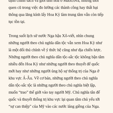
định chính sách và giới tinh hoa ở Matxcơva, những thói
quen cũ trong việc đo lường các thành công hay thất bại
thông qua lăng kính lấy Hoa Kỳ làm trung tâm vẫn còn tiếp
tục tồn tại.
Trong suốt lịch sử nước Nga hậu Xô-viết, nhìn chung
những người theo chủ nghĩa dân tộc vẫn xem Hoa Kỳ như
là một đối thủ chính về ý thức hệ cũng như địa chiến lược.
Những người theo chủ nghĩa dân tộc-sắc tộc không bận tâm
nhiều đến Hoa Kỳ như những người theo thuyết đế quốc
mới hay như những người ủng hộ sự thống trị của Nga ở
khu vực Á-Âu. Về cơ bản, những người theo chủ nghĩa
dân tộc-sắc tộc là những người theo chủ nghĩa biệt lập,
muốn “trao” thế giới vào tay người Mỹ. Chủ nghĩa tân đế
quốc và thuyết thống trị khu vực lại quan tâm chủ yếu tới
“sự can thiệp” của Mỹ vào các nước láng giềng của Nga.