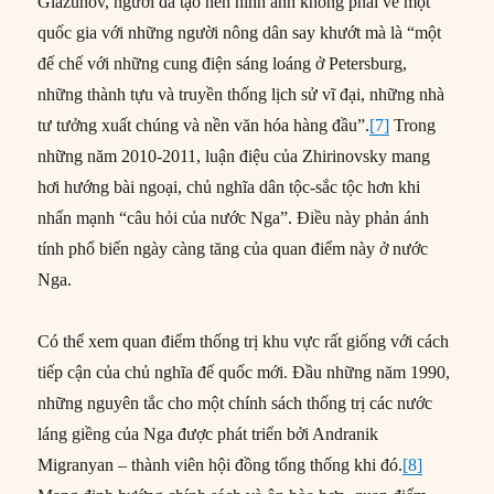
Glazunov, người đã tạo nên hình ảnh không phải về một
quốc gia với những người nông dân say khướt mà là “một
đế chế với những cung điện sáng loáng ở Petersburg,
những thành tựu và truyền thống lịch sử vĩ đại, những nhà
tư tưởng xuất chúng và nền văn hóa hàng đầu”.
[7]
Trong
những năm 2010-2011, luận điệu của Zhirinovsky mang
hơi hướng bài ngoại, chủ nghĩa dân tộc-sắc tộc hơn khi
nhấn mạnh “câu hỏi của nước Nga”. Điều này phản ánh
tính phổ biến ngày càng tăng của quan điểm này ở nước
Nga.
Có thể xem quan điểm thống trị khu vực rất giống với cách
tiếp cận của chủ nghĩa đế quốc mới. Đầu những năm 1990,
những nguyên tắc cho một chính sách thống trị các nước
láng giềng của Nga được phát triển bởi Andranik
Migranyan – thành viên hội đồng tổng thống khi đó.
[8]