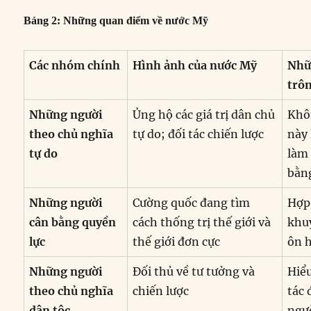
Bảng 2: Những quan điểm về nước Mỹ
Các nhóm chính
Hình ảnh của nước Mỹ
Nhữ
trôn
Những người
Ủng hộ các giá trị dân chủ
Khô
theo chủ nghĩa
tự do; đối tác chiến lược
này 
tự do
làm
bằng
Những người
Cường quốc đang tìm
Hợp 
cân bằng quyền
cách thống trị thế giới và
khu
lực
thế giới đơn cực
ôn 
Những người
Đối thủ về tư tưởng và
Hiể
theo chủ nghĩa
chiến lược
tác 
dân tộc
ngư