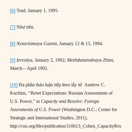
[6]
Trud, January 1, 1995.
[7]
Như trên.
[8]
Nezavisimaya Gazeta
, January 12 & 15, 1994.
[9]
Izvestiya
, January 2, 1992;
Mezhdunarodnaya Zhizn
,
March—April 1992.
[10]
Đa phần thảo luận tiếp theo lấy từ Andrew C.
Kuchins, ‘‘Reset Expectations: Russian Assessments of
U.S. Power,’’ in
Capacity and Resolve: Foreign
Assessments of U.S. Power
(Washington D.C.: Center for
Strategic and International Studies, 2011),
http://csis.org/files/publication/110613_Cohen_CapacityRes