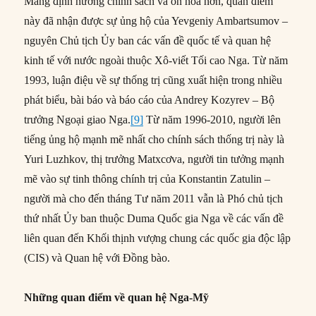
Mang định hướng chính sách và ôn hòa hơn, quan điểm
này đã nhận được sự ủng hộ của Yevgeniy Ambartsumov –
nguyên Chủ tịch Ủy ban các vấn đề quốc tế và quan hệ
kinh tế với nước ngoài thuộc Xô-viết Tối cao Nga. Từ năm
1993, luận điệu về sự thống trị cũng xuất hiện trong nhiều
phát biểu, bài báo và báo cáo của Andrey Kozyrev – Bộ
trưởng Ngoại giao Nga.
[9]
Từ năm 1996-2010, người lên
tiếng ủng hộ mạnh mẽ nhất cho chính sách thống trị này là
Yuri Luzhkov, thị trưởng Matxcơva, người tin tưởng mạnh
mẽ vào sự tinh thông chính trị của Konstantin Zatulin –
người mà cho đến tháng Tư năm 2011 vẫn là Phó chủ tịch
thứ nhất Ủy ban thuộc Duma Quốc gia Nga về các vấn đề
liên quan đến Khối thịnh vượng chung các quốc gia độc lập
(CIS) và Quan hệ với Đồng bào.
Những quan điểm về quan hệ Nga-Mỹ