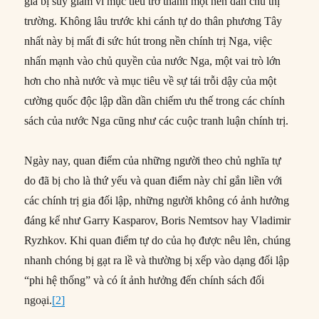
gia bị suy giảm vì mục tiêu trở thành một nền dân chủ thị
trường. Không lâu trước khi cánh tự do thân phương Tây
nhất này bị mất đi sức hút trong nền chính trị Nga, việc
nhấn mạnh vào chủ quyền của nước Nga, một vai trò lớn
hơn cho nhà nước và mục tiêu về sự tái trỗi dậy của một
cường quốc độc lập dần dần chiếm ưu thế trong các chính
sách của nước Nga cũng như các cuộc tranh luận chính trị.
Ngày nay, quan điểm của những người theo chủ nghĩa tự
do đã bị cho là thứ yếu và quan điểm này chỉ gắn liền với
các chính trị gia đối lập, những người không có ảnh hưởng
đáng kể như Garry Kasparov, Boris Nemtsov hay Vladimir
Ryzhkov. Khi quan điểm tự do của họ được nêu lên, chúng
nhanh chóng bị gạt ra lề và thường bị xếp vào dạng đối lập
“phi hệ thống” và có ít ảnh hưởng đến chính sách đối
ngoại.
[2]