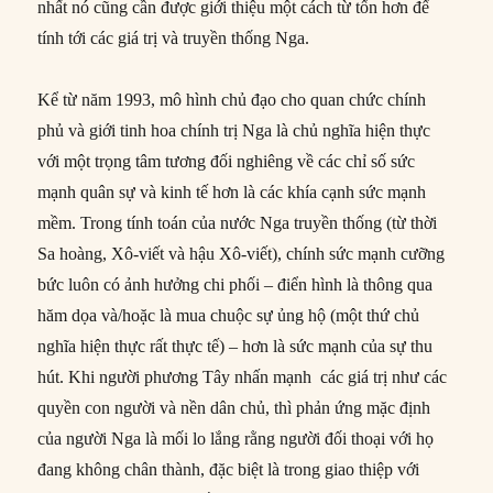
nhất nó cũng cần được giới thiệu một cách từ tốn hơn để
tính tới các giá trị và truyền thống Nga.
Kể từ năm 1993, mô hình chủ đạo cho quan chức chính
phủ và giới tinh hoa chính trị Nga là chủ nghĩa hiện thực
với một trọng tâm tương đối nghiêng về các chỉ số sức
mạnh quân sự và kinh tế hơn là các khía cạnh sức mạnh
mềm. Trong tính toán của nước Nga truyền thống (từ thời
Sa hoàng, Xô-viết và hậu Xô-viết), chính sức mạnh cưỡng
bức luôn có ảnh hưởng chi phối – điển hình là thông qua
hăm dọa và/hoặc là mua chuộc sự ủng hộ (một thứ chủ
nghĩa hiện thực rất thực tế) – hơn là sức mạnh của sự thu
hút. Khi người phương Tây nhấn mạnh các giá trị như các
quyền con người và nền dân chủ, thì phản ứng mặc định
của người Nga là mối lo lắng rằng người đối thoại với họ
đang không chân thành, đặc biệt là trong giao thiệp với