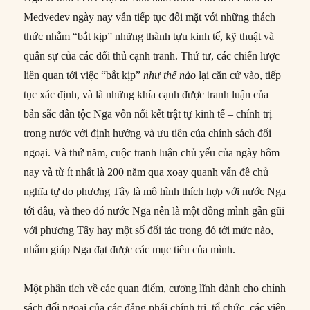
Medvedev ngày nay vẫn tiếp tục đối mặt với những thách
thức nhằm “bắt kịp” những thành tựu kinh tế, kỹ thuật và
quân sự của các đối thủ cạnh tranh. Thứ tư, các chiến lược
liên quan tới việc “bắt kịp”
như thế nào
lại căn cứ vào, tiếp
tục xác định, và là những khía cạnh được tranh luận của
bản sắc dân tộc Nga vốn nối kết trật tự kinh tế – chính trị
trong nước với định hướng và ưu tiên của chính sách đối
ngoại. Và thứ năm, cuộc tranh luận chủ yếu của ngày hôm
nay và từ ít nhất là 200 năm qua xoay quanh vấn đề chủ
nghĩa tự do phương Tây là mô hình thích hợp với nước Nga
tới đâu, và theo đó nước Nga nên là một đồng mình gần gũi
với phương Tây hay một số đối tác trong đó tới mức nào,
nhằm giúp Nga đạt được các mục tiêu của mình.
Một phân tích về các quan điểm, cương lĩnh dành cho chính
sách đối ngoại của các đảng phái chính trị, tổ chức, các viện