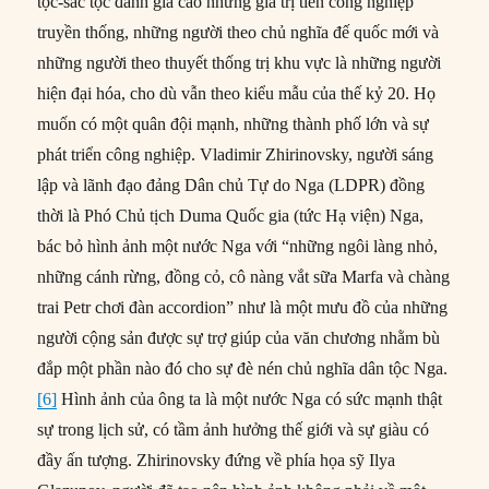
tộc-sắc tộc đánh giá cao những giá trị tiền công nghiệp
truyền thống, những người theo chủ nghĩa đế quốc mới và
những người theo thuyết thống trị khu vực là những người
hiện đại hóa, cho dù vẫn theo kiểu mẫu của thế kỷ 20. Họ
muốn có một quân đội mạnh, những thành phố lớn và sự
phát triển công nghiệp. Vladimir Zhirinovsky, người sáng
lập và lãnh đạo đảng Dân chủ Tự do Nga (LDPR) đồng
thời là Phó Chủ tịch Duma Quốc gia (tức Hạ viện) Nga,
bác bỏ hình ảnh một nước Nga với “những ngôi làng nhỏ,
những cánh rừng, đồng cỏ, cô nàng vắt sữa Marfa và chàng
trai Petr chơi đàn accordion” như là một mưu đồ của những
người cộng sản được sự trợ giúp của văn chương nhằm bù
đắp một phần nào đó cho sự đè nén chủ nghĩa dân tộc Nga.
[6]
Hình ảnh của ông ta là một nước Nga có sức mạnh thật
sự trong lịch sử, có tầm ảnh hưởng thế giới và sự giàu có
đầy ấn tượng. Zhirinovsky đứng về phía họa sỹ Ilya