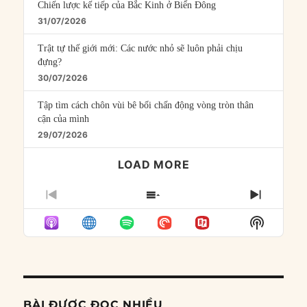
Chiến lược kế tiếp của Bắc Kinh ở Biển Đông
31/07/2026
Trật tự thế giới mới: Các nước nhỏ sẽ luôn phải chịu
đựng?
30/07/2026
Tập tìm cách chôn vùi bê bối chấn động vòng tròn thân
cận của mình
29/07/2026
LOAD MORE
PREVIOUS
SHOW
NEXT
EPISODE
EPISODES
EPISO
Show
LIST
Podcast
Informat
BÀI ĐƯỢC ĐỌC NHIỀU