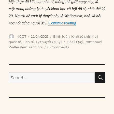
hiện thực đã kiến tạo nên hệ thống thế giới ngày nay
, là
một trong những lý thuyết khoa học xã hội đồ sộ nhất thế kỷ
20.
Người đề xuất lý thuyết này là
Wallerstein
, nhà xã hội
“Immanuel Wallerstein 
học nổi tiếng người Mỹ.
Continue reading
Author
Posted
Categories
NCQT
22/04/2023
Bình luận
,
Kinh tế chính trị
on
Tags
quốc tế
,
Lịch sử
,
Lý thuyết QHQT
Hồ Sĩ Quý
,
Immanuel
Wallerstein
,
sách nói
0 Comments
SE
Search
for: