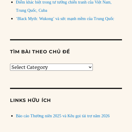
Điểm khác biệt trong tư tưởng chiến tranh của Việt Nam,
Trung Quốc, Cuba
‘Black Myth: Wukong’ và sức mạnh mềm của Trung Quốc
TÌM BÀI THEO CHỦ ĐỀ
Tìm
bài
theo
chủ
đề
LINKS HỮU ÍCH
Báo cáo Thường niên 2025 và Kêu gọi tài trợ năm 2026