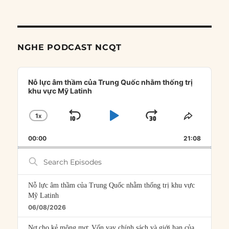
NGHE PODCAST NCQT
Audio
Player
Nỗ lực âm thầm của Trung Quốc nhằm thống trị
khu vực Mỹ Latinh
1
X
SKIP
PLAY
JUMP
CHANGE
SHARE
PLAYBACK
THIS
BACKWARD
PAUSE
FORWARD
00:00
RATE
21:08
EPISOD
Search
Episodes
Nỗ lực âm thầm của Trung Quốc nhằm thống trị khu vực
Mỹ Latinh
06/08/2026
Nợ cho kẻ mộng mơ: Vốn vay chính sách và giới hạn của