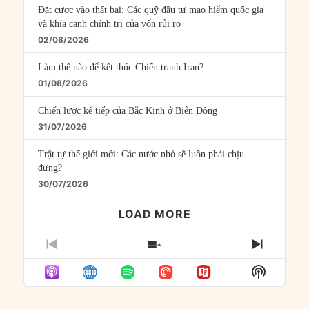
Đặt cược vào thất bại: Các quỹ đầu tư mạo hiểm quốc gia
và khía cạnh chính trị của vốn rủi ro
02/08/2026
Làm thế nào để kết thúc Chiến tranh Iran?
01/08/2026
Chiến lược kế tiếp của Bắc Kinh ở Biển Đông
31/07/2026
Trật tự thế giới mới: Các nước nhỏ sẽ luôn phải chịu
đựng?
30/07/2026
LOAD MORE
PREVIOUS
SHOW
NEXT
EPISODE
EPISODES
EPISO
Show
LIST
Podcast
Informat