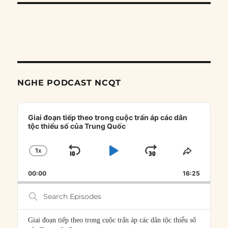
NGHE PODCAST NCQT
Audio
Player
Giai đoạn tiếp theo trong cuộc trấn áp các dân
tộc thiểu số của Trung Quốc
1
X
SKIP
PLAY
JUMP
CHANGE
SHARE
PLAYBACK
THIS
BACKWARD
PAUSE
FORWARD
00:00
RATE
16:25
EPISOD
Search
Episodes
Giai đoạn tiếp theo trong cuộc trấn áp các dân tộc thiểu số