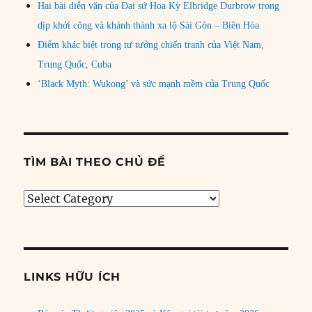
Hai bài diễn văn của Đại sứ Hoa Kỳ Elbridge Durbrow trong
dịp khởi công và khánh thành xa lộ Sài Gòn – Biên Hòa
Điểm khác biệt trong tư tưởng chiến tranh của Việt Nam,
Trung Quốc, Cuba
‘Black Myth: Wukong’ và sức mạnh mềm của Trung Quốc
TÌM BÀI THEO CHỦ ĐỀ
Tìm
bài
theo
chủ
đề
LINKS HỮU ÍCH