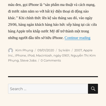
màu đen, gọi iPhone là “sản phẩm ma thuật và cách mạng,
đi trước năm năm so với bất kỳ điện thoại di động nào
khác.” Khi chính thức lên kệ sáu tháng sau đó, vào ngày
29/06, hàng ngàn khách hàng háo hức xếp hàng tại các cửa
hàng Apple trên khắp nước Mỹ để trở thành một trong
“09/01/200
những người đầu tiên sở hữu iPhone.
Continue reading
Author
Posted
Categories
Tags
Kim Phụng
09/01/2020
Sự kiện
2007
,
Apple
on
Inc.
,
iPhone
,
iPod
,
Macintosh
,
ngày 0901
,
Nguyễn Thị Kim
Phụng
,
Steve Jobs
0 Comments
SE
Search
for: