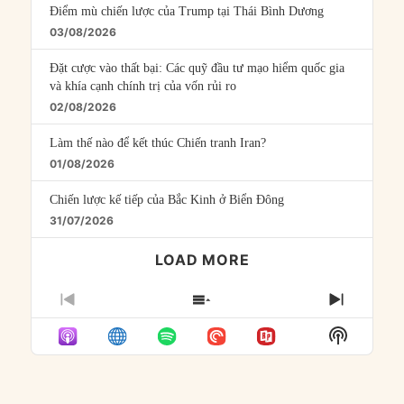
Điểm mù chiến lược của Trump tại Thái Bình Dương
03/08/2026
Đặt cược vào thất bại: Các quỹ đầu tư mạo hiểm quốc gia
và khía cạnh chính trị của vốn rủi ro
02/08/2026
Làm thế nào để kết thúc Chiến tranh Iran?
01/08/2026
Chiến lược kế tiếp của Bắc Kinh ở Biển Đông
31/07/2026
LOAD MORE
PREVIOUS
SHOW
NEXT
EPISODE
EPISODES
EPISO
Show
LIST
Podcast
Informat