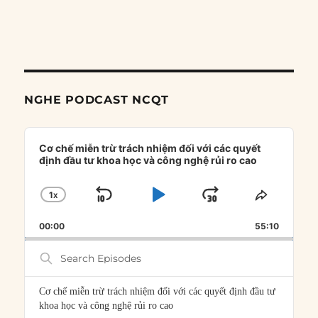
NGHE PODCAST NCQT
Audio
Player
Cơ chế miễn trừ trách nhiệm đối với các quyết
định đầu tư khoa học và công nghệ rủi ro cao
1
X
SKIP
PLAY
JUMP
CHANGE
SHARE
PLAYBACK
THIS
BACKWARD
PAUSE
FORWARD
00:00
RATE
55:10
EPISOD
Search
Episodes
Cơ chế miễn trừ trách nhiệm đối với các quyết định đầu tư
khoa học và công nghệ rủi ro cao