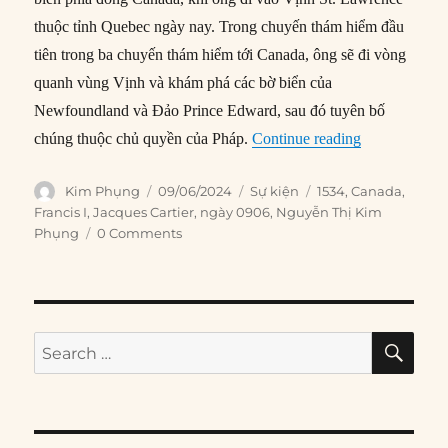
thuộc tỉnh Quebec ngày nay. Trong chuyến thám hiểm đầu
tiên trong ba chuyến thám hiểm tới Canada, ông sẽ đi vòng
quanh vùng Vịnh và khám phá các bờ biển của
Newfoundland và Đảo Prince Edward, sau đó tuyên bố
“09/06/1534: 
chúng thuộc chủ quyền của Pháp.
Continue reading
Author
Posted
Categories
Tags
Kim Phụng
09/06/2024
Sự kiện
1534
,
Canada
,
on
Francis I
,
Jacques Cartier
,
ngày 0906
,
Nguyễn Thị Kim
Phụng
0 Comments
SE
Search
for: