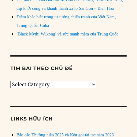
dịp khởi công và khánh thành xa lộ Sài Gòn – Biên Hòa
Điểm khác biệt trong tư tưởng chiến tranh của Việt Nam,
Trung Quốc, Cuba
‘Black Myth: Wukong’ và sức mạnh mềm của Trung Quốc
TÌM BÀI THEO CHỦ ĐỀ
Tìm
bài
theo
chủ
đề
LINKS HỮU ÍCH
Báo cáo Thường niên 2025 và Kêu gọi tài trợ năm 2026