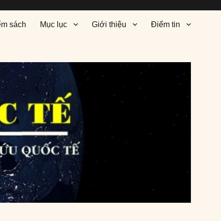
ểm sách
Mục lục
Giới thiệu
Điểm tin