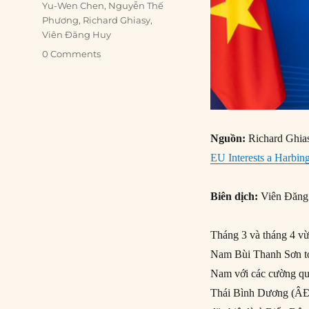
Yu-Wen Chen
,
Nguyễn Thế
Phương
,
Richard Ghiasy
,
Viên Đăng Huy
0 Comments
Nguồn:
Richard Ghias
EU Interests a Harbing
Biên dịch:
Viên Đăng
Tháng 3 và tháng 4 vừ
Nam Bùi Thanh Sơn tớ
Nam với các cường qu
Thái Bình Dương (ÂĐD