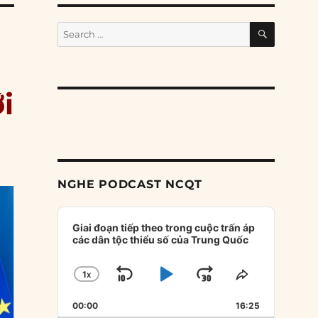
SEARCH
Search
for:
i
NGHE PODCAST NCQT
Audio
Player
Giai đoạn tiếp theo trong cuộc trấn áp
các dân tộc thiểu số của Trung Quốc
1
X
SKIP
PLAY
JUMP
CHANGE
SHARE
PLAYBACK
THIS
BACKWARD
PAUSE
FORWARD
00:00
RATE
16:25
EPISODE