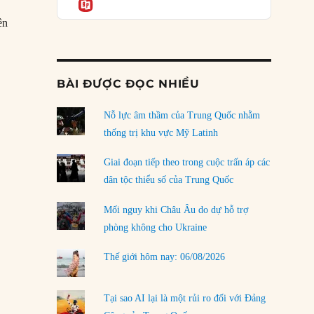
Informatio
04/08/2026
ên
Điểm mù chiến lược của Trump tại Thái Bình
Ấn Độ Dương-Thái Bình Dương”
Dương
03/08/2026
BÀI ĐƯỢC ĐỌC NHIỀU
Đặt cược vào thất bại: Các quỹ đầu tư mạo
hiểm quốc gia và khía cạnh chính trị của vốn
rủi ro
Nỗ lực âm thầm của Trung Quốc nhằm
02/08/2026
thống trị khu vực Mỹ Latinh
Làm thế nào để kết thúc Chiến tranh Iran?
Giai đoạn tiếp theo trong cuộc trấn áp các
01/08/2026
dân tộc thiểu số của Trung Quốc
Chiến lược kế tiếp của Bắc Kinh ở Biển Đông
Mối nguy khi Châu Âu do dự hỗ trợ
31/07/2026
phòng không cho Ukraine
Trật tự thế giới mới: Các nước nhỏ sẽ luôn
Thế giới hôm nay: 06/08/2026
phải chịu đựng?
30/07/2026
Tại sao AI lại là một rủi ro đối với Đảng
LOAD MORE