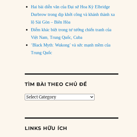
Hai bài diễn văn của Đại sứ Hoa Kỳ Elbridge
Durbrow trong dịp khởi công và khánh thành xa
lộ Sài Gòn – Biên Hòa
Điểm khác biệt trong tư tưởng chiến tranh của
Việt Nam, Trung Quốc, Cuba
‘Black Myth: Wukong’ và sức mạnh mềm của
Trung Quốc
TÌM BÀI THEO CHỦ ĐỀ
Tìm
bài
theo
chủ
đề
LINKS HỮU ÍCH