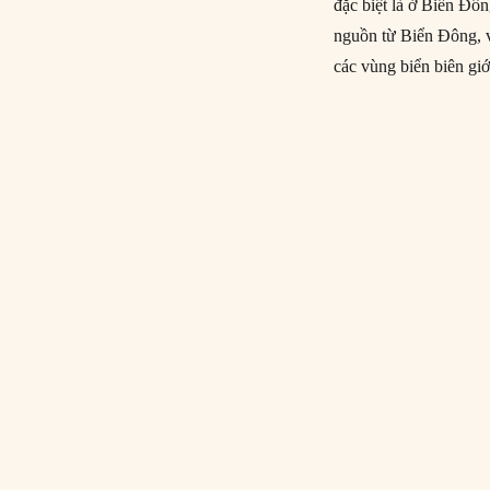
đặc biệt là ở Biển Đô
nguồn từ Biển Đông, và
các vùng biển biên giớ