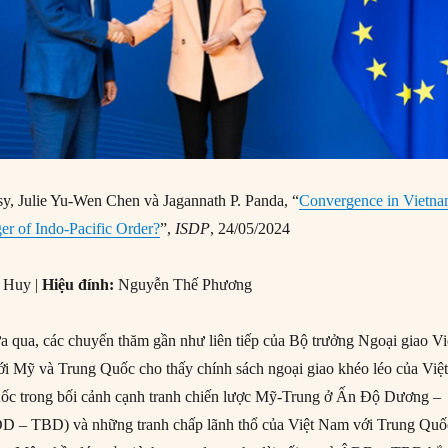
y, Julie Yu-Wen Chen và Jagannath P. Panda, “
Convergence in Vietna
er of Indo-Pacific Order?
”,
ISDP
, 24/05/2024
 Huy |
Hiệu đính:
Nguyễn Thế Phương
a qua, các chuyến thăm gần như liên tiếp của Bộ trưởng Ngoại giao Vi
i Mỹ và Trung Quốc cho thấy chính sách ngoại giao khéo léo của Việ
ốc trong bối cảnh cạnh tranh chiến lược Mỹ-Trung ở Ấn Độ Dương –
 – TBD) và những tranh chấp lãnh thổ của Việt Nam với Trung Quố