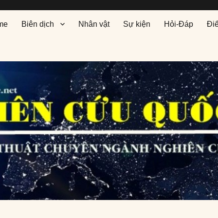
me
Biên dịch
Nhân vật
Sự kiện
Hỏi-Đáp
Đi