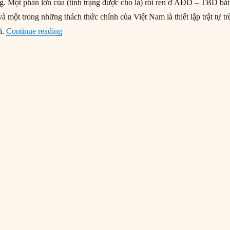
ng. Một phần lớn của (tình trạng được cho là) rối ren ở ÂĐD – TBD bắt
 một trong những thách thức chính của Việt Nam là thiết lập trật tự tr
“Lợi ích chung Việt Nam-EU và trật tự mới tại 
i.
Continue reading