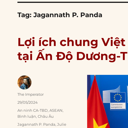
Tag:
Jagannath P. Panda
Lợi ích chung Việt
tại Ấn Độ Dương-
Author
The Imperator
Posted
29/05/2024
on
Categories
An ninh CA-TBD
,
ASEAN
,
Bình luận
,
Châu Âu
Tags
Jagannath P. Panda
,
Julie