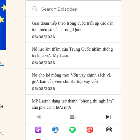
Search
Episodes
Giai đoạn tiếp theo trong cuộc trấn áp các dân
tộc thiểu số của Trung Quốc
06/08/2026
Nỗ lực âm thầm của Trung Quốc nhằm thống
trị khu vực Mỹ Latinh
m,
06/08/2026
Nợ cho kẻ mộng mơ: Vốn vay chính sách và
giới hạn của việc cho startup vay vốn
05/08/2026
Mỹ Latinh đang trở thành “phòng thí nghiệm”
ệt
của phe cánh hữu mới
04/08/2026
t
PREVIOUS
SHOW
NEXT
EPISODE
EPISODES
EPISODE
Tại sao Trung Quốc phủ nhận cuộc gặp với
Show
LIST
c,
Ngoại trưởng Nhật Bản?
Podcast