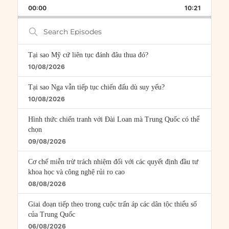
PLAYBACK
THIS
BACKWARD
PAUSE
FORWARD
00:00
RATE
10:21
EPISOD
Search
Episodes
Tại sao Mỹ cứ liên tục đánh đâu thua đó?
10/08/2026
Tại sao Nga vẫn tiếp tục chiến đấu dù suy yếu?
10/08/2026
Hình thức chiến tranh với Đài Loan mà Trung Quốc có thể
chọn
09/08/2026
Cơ chế miễn trừ trách nhiệm đối với các quyết định đầu tư
khoa học và công nghệ rủi ro cao
08/08/2026
Giai đoạn tiếp theo trong cuộc trấn áp các dân tộc thiểu số
của Trung Quốc
06/08/2026