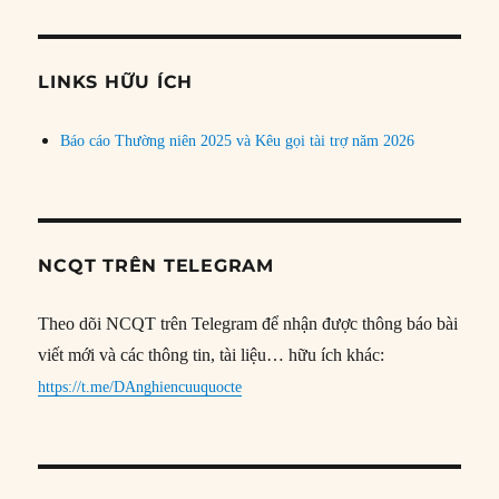
theo
chủ
đề
LINKS HỮU ÍCH
Báo cáo Thường niên 2025 và Kêu gọi tài trợ năm 2026
NCQT TRÊN TELEGRAM
Theo dõi NCQT trên Telegram để nhận được thông báo bài
viết mới và các thông tin, tài liệu… hữu ích khác:
https://t.me/DAnghiencuuquocte