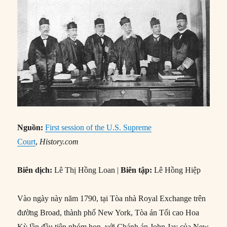
Nguồn:
First session of the U.S. Supreme
Court
,
History.com
Biên dịch:
Lê Thị Hồng Loan |
Biên tập:
Lê Hồng Hiệp
Vào ngày này năm 1790, tại Tòa nhà Royal Exchange trên
đường Broad, thành phố New York, Tòa án Tối cao Hoa
Kỳ lần đầu tiên nhóm họp, với Chánh án John Jay của New