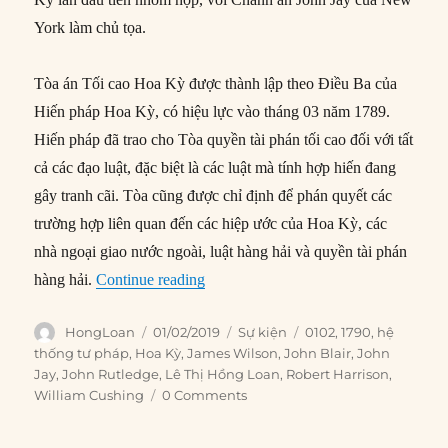
York làm chủ tọa.
Tòa án Tối cao Hoa Kỳ được thành lập theo Điều Ba của
Hiến pháp Hoa Kỳ, có hiệu lực vào tháng 03 năm 1789.
Hiến pháp đã trao cho Tòa quyền tài phán tối cao đối với tất
cả các đạo luật, đặc biệt là các luật mà tính hợp hiến đang
gây tranh cãi. Tòa cũng được chỉ định để phán quyết các
trường hợp liên quan đến các hiệp ước của Hoa Kỳ, các
nhà ngoại giao nước ngoài, luật hàng hải và quyền tài phán
“01/02/1790: Phiên họp đầu tiên của
hàng hải.
Continue reading
Author
Posted
Categories
Tags
HongLoan
01/02/2019
Sự kiện
0102
,
1790
,
hệ
on
thống tư pháp
,
Hoa Kỳ
,
James Wilson
,
John Blair
,
John
Jay
,
John Rutledge
,
Lê Thị Hồng Loan
,
Robert Harrison
,
William Cushing
0 Comments