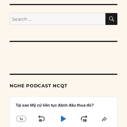
SE
Search
for:
NGHE PODCAST NCQT
Audio
Player
Tại sao Mỹ cứ liên tục đánh đâu thua đó?
1
X
SKIP
PLAY
JUMP
CHANGE
SHARE