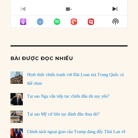
PREVIOUS
SHOW
NEXT
EPISODE
EPISODES
EPISO
Show
LIST
Podcast
Informat
BÀI ĐƯỢC ĐỌC NHIỀU
Hình thức chiến tranh với Đài Loan mà Trung Quốc có
thể chọn
Tại sao Nga vẫn tiếp tục chiến đấu dù suy yếu?
Tại sao Mỹ cứ liên tục đánh đâu thua đó?
Chính sách ngoại giao của Trump đang đẩy Thái Lan về