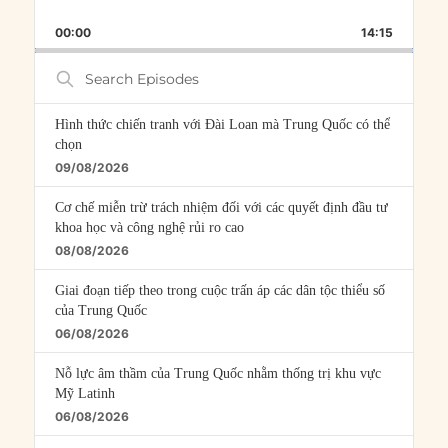
SKIP
PLAY
JUMP
PLAYBACK
THIS
BACKWARD
PAUSE
FORWARD
00:00
RATE
14:15
EPISOD
Search
Episodes
Hình thức chiến tranh với Đài Loan mà Trung Quốc có thể
chọn
09/08/2026
Cơ chế miễn trừ trách nhiệm đối với các quyết định đầu tư
khoa học và công nghệ rủi ro cao
08/08/2026
Giai đoạn tiếp theo trong cuộc trấn áp các dân tộc thiểu số
của Trung Quốc
06/08/2026
Nỗ lực âm thầm của Trung Quốc nhằm thống trị khu vực
Mỹ Latinh
06/08/2026