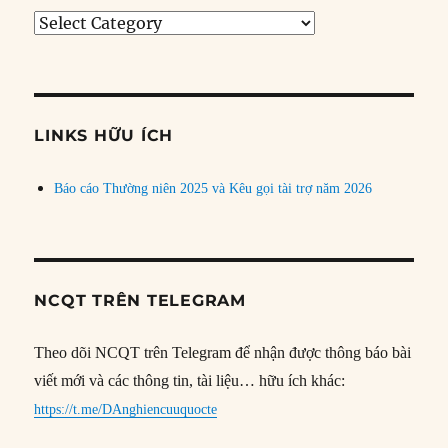
Tìm
bài
theo
chủ
đề
LINKS HỮU ÍCH
Báo cáo Thường niên 2025 và Kêu gọi tài trợ năm 2026
NCQT TRÊN TELEGRAM
Theo dõi NCQT trên Telegram để nhận được thông báo bài
viết mới và các thông tin, tài liệu… hữu ích khác:
https://t.me/DAnghiencuuquocte