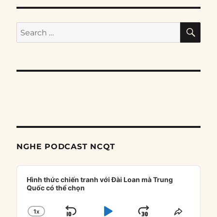
SE
Search
for:
NGHE PODCAST NCQT
Audio
Player
Hình thức chiến tranh với Đài Loan mà Trung
Quốc có thể chọn
1
X
CHANGE
SHARE