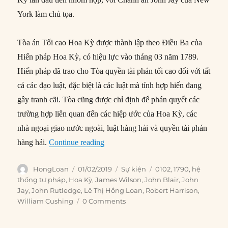
York làm chủ tọa.
Tòa án Tối cao Hoa Kỳ được thành lập theo Điều Ba của
Hiến pháp Hoa Kỳ, có hiệu lực vào tháng 03 năm 1789.
Hiến pháp đã trao cho Tòa quyền tài phán tối cao đối với tất
cả các đạo luật, đặc biệt là các luật mà tính hợp hiến đang
gây tranh cãi. Tòa cũng được chỉ định để phán quyết các
trường hợp liên quan đến các hiệp ước của Hoa Kỳ, các
nhà ngoại giao nước ngoài, luật hàng hải và quyền tài phán
“01/02/1790: Phiên họp đầu tiên của
hàng hải.
Continue reading
Author
Posted
Categories
Tags
HongLoan
01/02/2019
Sự kiện
0102
,
1790
,
hệ
on
thống tư pháp
,
Hoa Kỳ
,
James Wilson
,
John Blair
,
John
Jay
,
John Rutledge
,
Lê Thị Hồng Loan
,
Robert Harrison
,
William Cushing
0 Comments