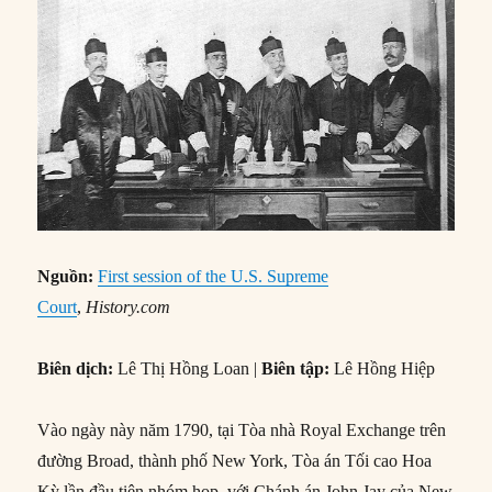
Nguồn:
First session of the U.S. Supreme
Court
,
History.com
Biên dịch:
Lê Thị Hồng Loan |
Biên tập:
Lê Hồng Hiệp
Vào ngày này năm 1790, tại Tòa nhà Royal Exchange trên
đường Broad, thành phố New York, Tòa án Tối cao Hoa
Kỳ lần đầu tiên nhóm họp, với Chánh án John Jay của New