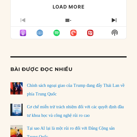
LOAD MORE
PREVIOUS
SHOW
NEXT
EPISODE
EPISODES
EPISO
Show
LIST
Podcast
Informat
BÀI ĐƯỢC ĐỌC NHIỀU
Chính sách ngoại giao của Trump đang đẩy Thái Lan về
phía Trung Quốc
Cơ chế miễn trừ trách nhiệm đối với các quyết định đầu
tư khoa học và công nghệ rủi ro cao
Tại sao AI lại là một rủi ro đối với Đảng Cộng sản
Trung Quốc