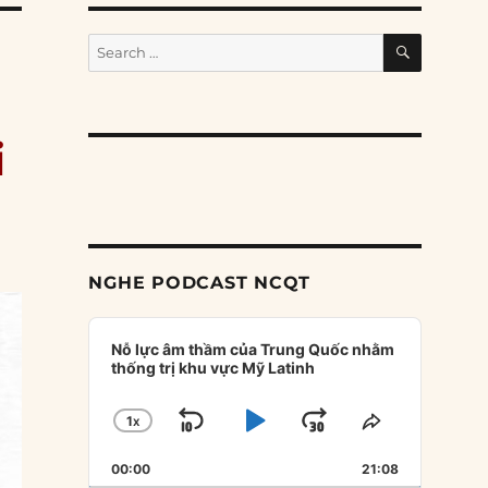
SEARCH
Search
for:
i
NGHE PODCAST NCQT
Audio
Player
Nỗ lực âm thầm của Trung Quốc nhằm
thống trị khu vực Mỹ Latinh
1
X
SKIP
PLAY
JUMP
CHANGE
SHARE
PLAYBACK
THIS
BACKWARD
PAUSE
FORWARD
00:00
RATE
21:08
EPISODE