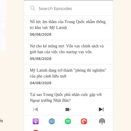
Search
Episodes
Nỗ lực âm thầm của Trung Quốc nhằm thống
trị khu vực Mỹ Latinh
06/08/2026
Nợ cho kẻ mộng mơ: Vốn vay chính sách và
giới hạn của việc cho startup vay vốn
05/08/2026
Mỹ Latinh đang trở thành “phòng thí nghiệm”
của phe cánh hữu mới
04/08/2026
Tại sao Trung Quốc phủ nhận cuộc gặp với
Ngoại trưởng Nhật Bản?
04/08/2026
PREVIOUS
SHOW
NEXT
EPISODE
EPISODES
EPISODE
Điểm mù chiến lược của Trump tại Thái Bình
Show
ến
LIST
Dương
Podcast