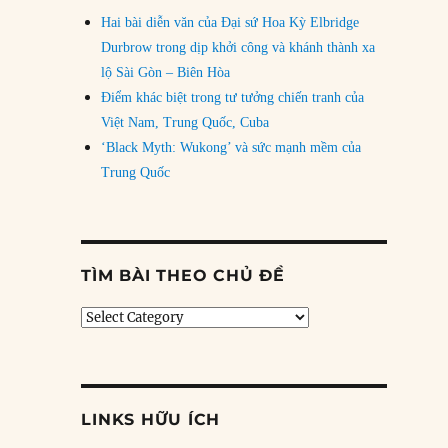
Hai bài diễn văn của Đại sứ Hoa Kỳ Elbridge
Durbrow trong dịp khởi công và khánh thành xa
lộ Sài Gòn – Biên Hòa
Điểm khác biệt trong tư tưởng chiến tranh của
Việt Nam, Trung Quốc, Cuba
‘Black Myth: Wukong’ và sức mạnh mềm của
Trung Quốc
TÌM BÀI THEO CHỦ ĐỀ
Tìm
bài
theo
chủ
đề
LINKS HỮU ÍCH