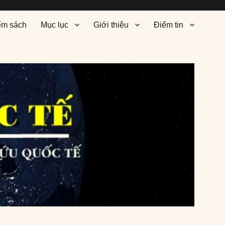
ểm sách
Mục lục
Giới thiệu
Điểm tin