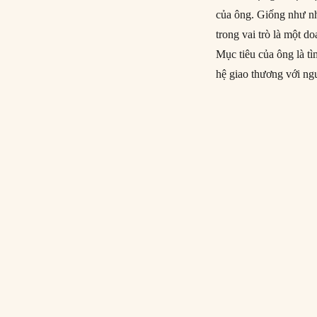
của ông. Giống như nh
trong vai trò là một d
Mục tiêu của ông là tì
hệ giao thương với ng