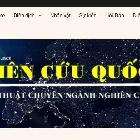
me
Biên dịch
Nhân vật
Sự kiện
Hỏi-Đáp
Đi