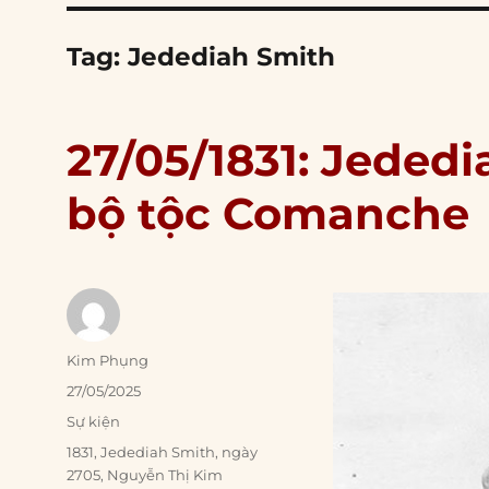
Tag:
Jedediah Smith
27/05/1831: Jededi
bộ tộc Comanche
Author
Kim Phụng
Posted
27/05/2025
on
Categories
Sự kiện
Tags
1831
,
Jedediah Smith
,
ngày
2705
,
Nguyễn Thị Kim