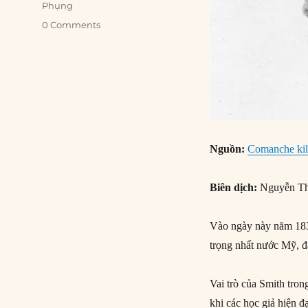
Phụng
0 Comments
Nguồn:
Comanche kil
Biên dịch:
Nguyễn Th
Vào ngày này năm 183
trọng nhất nước Mỹ, 
Vai trò của Smith tro
khi các học giả hiện 