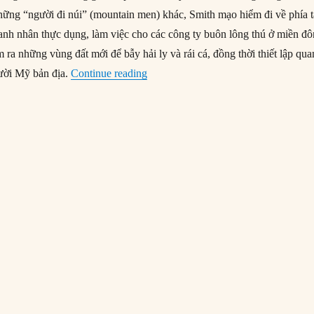
ững “người đi núi” (mountain men) khác, Smith mạo hiểm đi về phía 
oanh nhân thực dụng, làm việc cho các công ty buôn lông thú ở miền đô
m ra những vùng đất mới để bẫy hải ly và rái cá, đồng thời thiết lập qua
“27/05/1831: Jedediah Smith bị sát h
ười Mỹ bản địa.
Continue reading