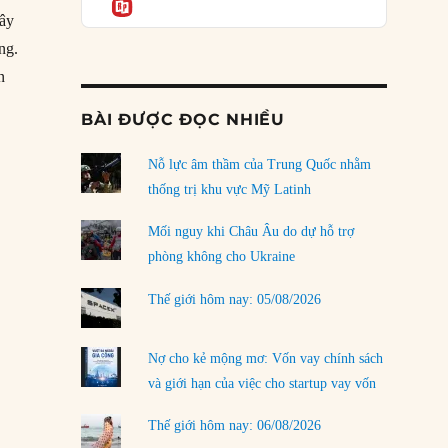
Informatio
03/08/2026
tây
Đặt cược vào thất bại: Các quỹ đầu tư mạo
ng.
hiểm quốc gia và khía cạnh chính trị của vốn
n
rủi ro
ại bởi bộ tộc Comanche”
02/08/2026
BÀI ĐƯỢC ĐỌC NHIỀU
Làm thế nào để kết thúc Chiến tranh Iran?
Nỗ lực âm thầm của Trung Quốc nhằm
01/08/2026
thống trị khu vực Mỹ Latinh
Chiến lược kế tiếp của Bắc Kinh ở Biển Đông
31/07/2026
Mối nguy khi Châu Âu do dự hỗ trợ
phòng không cho Ukraine
Trật tự thế giới mới: Các nước nhỏ sẽ luôn
phải chịu đựng?
Thế giới hôm nay: 05/08/2026
30/07/2026
Tập tìm cách chôn vùi bê bối chấn động vòng
Nợ cho kẻ mộng mơ: Vốn vay chính sách
tròn thân cận của mình
và giới hạn của việc cho startup vay vốn
29/07/2026
Thế giới hôm nay: 06/08/2026
LOAD MORE