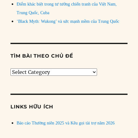
Điểm khác biệt trong tư tưởng chiến tranh của Việt Nam,
Trung Quốc, Cuba
‘Black Myth: Wukong’ và sức mạnh mềm của Trung Quốc
TÌM BÀI THEO CHỦ ĐỀ
Tìm
bài
theo
chủ
đề
LINKS HỮU ÍCH
Báo cáo Thường niên 2025 và Kêu gọi tài trợ năm 2026