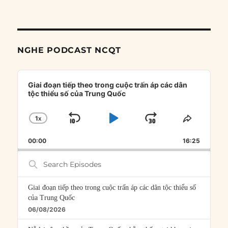
NGHE PODCAST NCQT
Audio
Player
Giai đoạn tiếp theo trong cuộc trấn áp các dân
tộc thiểu số của Trung Quốc
1
X
SKIP
PLAY
JUMP
CHANGE
SHARE
PLAYBACK
THIS
BACKWARD
PAUSE
FORWARD
00:00
RATE
16:25
EPISOD
Search
Episodes
Giai đoạn tiếp theo trong cuộc trấn áp các dân tộc thiểu số
của Trung Quốc
06/08/2026