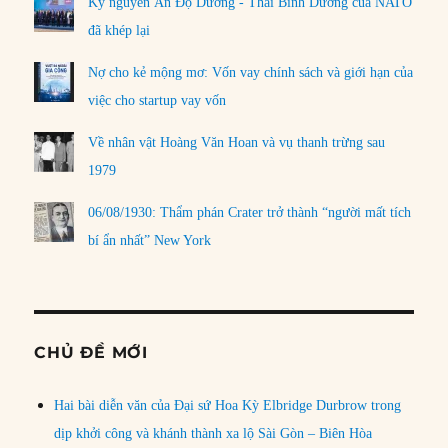
Kỷ nguyên Ấn Độ Dương - Thái Bình Dương của NATO
đã khép lại
Nợ cho kẻ mộng mơ: Vốn vay chính sách và giới hạn của
việc cho startup vay vốn
Về nhân vật Hoàng Văn Hoan và vụ thanh trừng sau
1979
06/08/1930: Thẩm phán Crater trở thành “người mất tích
bí ẩn nhất” New York
CHỦ ĐỀ MỚI
Hai bài diễn văn của Đại sứ Hoa Kỳ Elbridge Durbrow trong
dịp khởi công và khánh thành xa lộ Sài Gòn – Biên Hòa