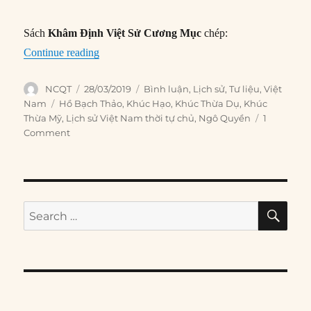
Sách
Khâm Định Việt Sử Cương Mục
chép:
“Khúc Tiên Chúa nhân thời cơ giành độc lập”
Continue reading
Author
Posted
Categories
NCQT
28/03/2019
Bình luận
,
Lịch sử
,
Tư liệu
,
Việt
on
Tags
Nam
Hồ Bạch Thảo
,
Khúc Hạo
,
Khúc Thừa Dụ
,
Khúc
Thừa Mỹ
,
Lịch sử Việt Nam thời tự chủ
,
Ngô Quyền
1
Comment
SE
Search
for: