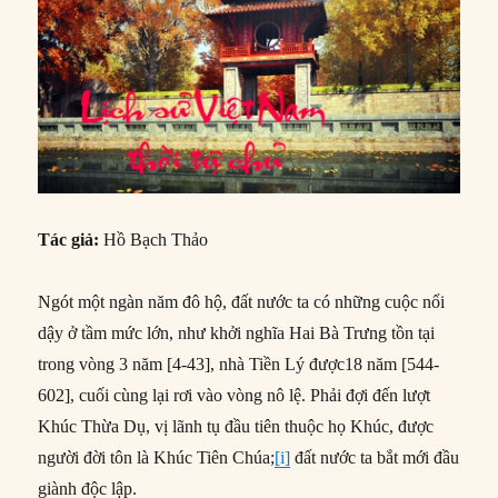
Tác giả:
Hồ Bạch Thảo
Ngót một ngàn năm đô hộ, đất nước ta có những cuộc nổi
dậy ở tầm mức lớn, như khởi nghĩa Hai Bà Trưng tồn tại
trong vòng 3 năm [4-43], nhà Tiền Lý được18 năm [544-
602], cuối cùng lại rơi vào vòng nô lệ. Phải đợi đến lượt
Khúc Thừa Dụ, vị lãnh tụ đầu tiên thuộc họ Khúc, được
người đời tôn là Khúc Tiên Chúa;
[i]
đất nước ta bắt mới đầu
giành độc lập.