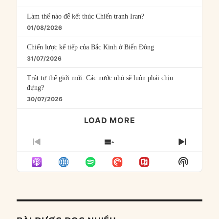
Làm thế nào để kết thúc Chiến tranh Iran?
01/08/2026
Chiến lược kế tiếp của Bắc Kinh ở Biển Đông
31/07/2026
Trật tự thế giới mới: Các nước nhỏ sẽ luôn phải chịu
đựng?
30/07/2026
LOAD MORE
PREVIOUS
SHOW
NEXT
EPISODE
EPISODES
EPISO
Show
LIST
Podcast
Informat