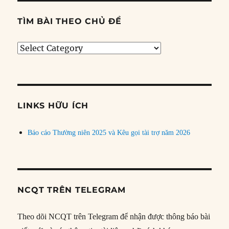
TÌM BÀI THEO CHỦ ĐỀ
Tìm
bài
theo
chủ
đề
LINKS HỮU ÍCH
Báo cáo Thường niên 2025 và Kêu gọi tài trợ năm 2026
NCQT TRÊN TELEGRAM
Theo dõi NCQT trên Telegram để nhận được thông báo bài