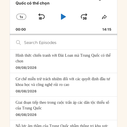
Quốc có thể chọn
1
X
SKIP
PLAY
JUMP
CHANGE
SHARE
PLAYBACK
THIS
BACKWARD
PAUSE
FORWARD
00:00
RATE
14:15
EPISOD
Search
Episodes
Hình thức chiến tranh với Đài Loan mà Trung Quốc có thể
chọn
09/08/2026
Cơ chế miễn trừ trách nhiệm đối với các quyết định đầu tư
khoa học và công nghệ rủi ro cao
08/08/2026
Giai đoạn tiếp theo trong cuộc trấn áp các dân tộc thiểu số
của Trung Quốc
06/08/2026
Nỗ lực âm thầm của Trung Quốc nhằm thống trị khu vực