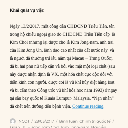
Khái quát vụ việc
Ngày 13/2/2017, một công dân CHDCND Triều Tiên, tên
trong hộ chiếu ngoại giao do CHDCND Triều Tiên cấp là
Kim Chol (nhưng lại được cho là Kim Jong-nam, anh trai
của Kim Jong Un, lãnh đạo cao nhất của đất nước này, và
là người đã thường trú lâu năm tại Macau – Trung Quốc),
đã bị hai phụ nữ tiếp cận và bôi vào mặt một loại chất (sau
này được nhận định là VX, một hóa chất cực độc đối với
thần kinh con người, được coi là vũ khí hủy diệt hàng loạt
và bị cấm theo Công ước vũ khí hóa học năm 1993) ở ngay
tại sân bay quốc tế Kuala Lumpur- Malaysia. “Nạn nhân”
“Phân tích m
đã chết trên đường đến bệnh viện.
Continue reading
Author
Posted
Categories
Tags
NCQT
28/03/2017
Bình luận
,
Chính trị quốc tế
on
Đoàn Thị Hương
,
Kim Chol
,
Kim Jong-nam
,
Nguyễn