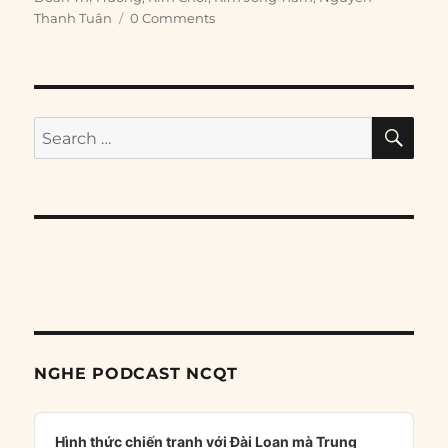
Thanh Tuân
0 Comments
SE
Search
for:
NGHE PODCAST NCQT
Audio
Player
Hình thức chiến tranh với Đài Loan mà Trung