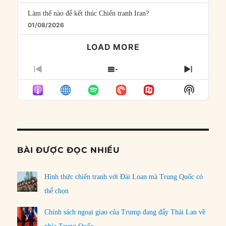
Làm thế nào để kết thúc Chiến tranh Iran?
01/08/2026
LOAD MORE
PREVIOUS
SHOW
NEXT
EPISODE
EPISODES
EPISO
Show
LIST
Podcast
Informat
BÀI ĐƯỢC ĐỌC NHIỀU
Hình thức chiến tranh với Đài Loan mà Trung Quốc có
thể chọn
Chính sách ngoại giao của Trump đang đẩy Thái Lan về