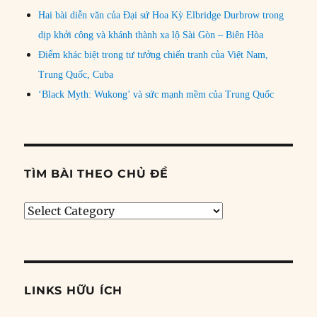
Hai bài diễn văn của Đại sứ Hoa Kỳ Elbridge Durbrow trong
dịp khởi công và khánh thành xa lộ Sài Gòn – Biên Hòa
Điểm khác biệt trong tư tưởng chiến tranh của Việt Nam,
Trung Quốc, Cuba
‘Black Myth: Wukong’ và sức mạnh mềm của Trung Quốc
TÌM BÀI THEO CHỦ ĐỀ
Tìm
bài
theo
chủ
đề
LINKS HỮU ÍCH