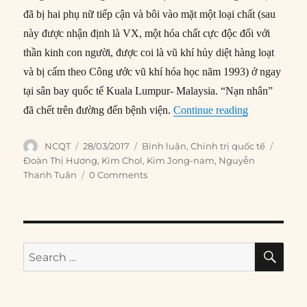
đã bị hai phụ nữ tiếp cận và bôi vào mặt một loại chất (sau
này được nhận định là VX, một hóa chất cực độc đối với
thần kinh con người, được coi là vũ khí hủy diệt hàng loạt
và bị cấm theo Công ước vũ khí hóa học năm 1993) ở ngay
tại sân bay quốc tế Kuala Lumpur- Malaysia. “Nạn nhân”
“Phân tích m
đã chết trên đường đến bệnh viện.
Continue reading
Author
Posted
Categories
Tags
NCQT
28/03/2017
Bình luận
,
Chính trị quốc tế
on
Đoàn Thị Hương
,
Kim Chol
,
Kim Jong-nam
,
Nguyễn
Thanh Tuân
0 Comments
SE
Search
for: