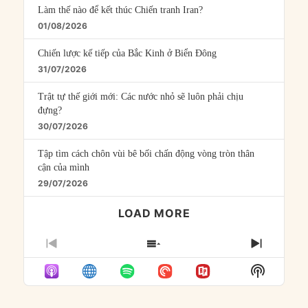
Làm thế nào để kết thúc Chiến tranh Iran?
01/08/2026
Chiến lược kế tiếp của Bắc Kinh ở Biển Đông
31/07/2026
Trật tự thế giới mới: Các nước nhỏ sẽ luôn phải chịu
đựng?
30/07/2026
Tập tìm cách chôn vùi bê bối chấn động vòng tròn thân
cận của mình
29/07/2026
LOAD MORE
PREVIOUS
SHOW
NEXT
EPISODE
EPISODES
EPISO
Show
LIST
Podcast
Informat