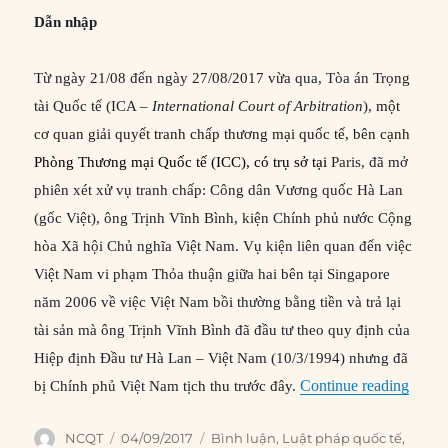
Dẫn nhập
Từ ngày 21/08 đến ngày 27/08/2017 vừa qua, Tòa án Trọng
tài Quốc tế (ICA –
International Court of Arbitration
),
một
cơ quan giải quyết tranh chấp thương mại quốc tế
, bên cạnh
Phòng Thương mại Quốc tế
(ICC)
, có trụ sở tại
Paris, đã mở
phiên xét xử vụ tranh chấp: Công dân Vương quốc Hà Lan
(gốc Việt), ông Trịnh Vĩnh Bình, kiện Chính phủ nước Cộng
hòa Xã hội Chủ nghĩa Việt Nam. Vụ kiện liên quan đến việc
Việt Nam vi phạm Thỏa thuận giữa hai bên tại Singapore
năm 2006 về việc Việt Nam bồi thường bằng tiền và trả lại
tài sản mà ông Trịnh Vĩnh Bình đã đầu tư theo quy định của
Hiệp định Đầu tư Hà Lan – Việt Nam (10/3/1994) nhưng đã
“Vụ k
bị Chính phủ Việt Nam tịch thu trước đây.
Continue reading
Author
Posted
Categories
NCQT
04/09/2017
Bình luận
,
Luật pháp quốc tế
,