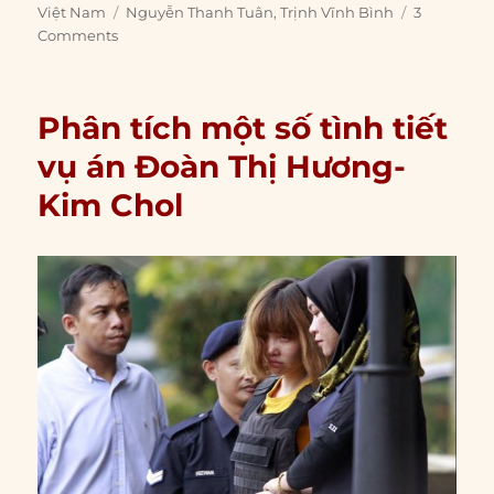
on
Tags
Việt Nam
Nguyễn Thanh Tuân
,
Trịnh Vĩnh Bình
3
Comments
Phân tích một số tình tiết
vụ án Đoàn Thị Hương-
Kim Chol