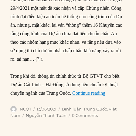
29/4/2021 một mặt đã xác nhận và cấp Chứng nhận Công
trình đạt điều kiện an toàn hệ thống cho công trình của Dự
án, nhưng, mặt khác, lại vẫn “thòng” thêm 16 Khuyến cáo
rằng công trình của Dự án chưa đạt tiêu chuẩn châu Âu
theo các nhóm hạng mục khác nhau, và rằng nếu đưa vào
sử dụng thì chủ dự án phải chấp nhận khả năng xảy ra rủi
ro, tai nạn… (?!).
Trong khi đó, thông tin chính thức từ Bộ GTVT cho biết
Dự án Cát Linh – Hà Đông sử dụng tiêu chuẩn kỹ thuật
“Mấy vấn đề xu
chuyên ngành của Trung Quốc.
Continue reading
Author
Posted
Categories
NCQT
13/06/2021
Bình luận
,
Trung Quốc
,
Việt
on
Tags
Nam
Nguyễn Thanh Tuân
0 Comments