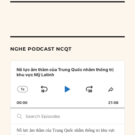
NGHE PODCAST NCQT
Audio
Player
Nỗ lực âm thầm của Trung Quốc nhằm thống trị
khu vực Mỹ Latinh
1
X
SKIP
PLAY
JUMP
CHANGE
SHARE
PLAYBACK
THIS
BACKWARD
PAUSE
FORWARD
00:00
RATE
21:08
EPISOD
Search
Episodes
Nỗ lực âm thầm của Trung Quốc nhằm thống trị khu vực