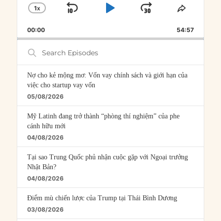
1
X
SKIP
PLAY
JUMP
CHANGE
SHARE
PLAYBACK
THIS
BACKWARD
PAUSE
FORWARD
00:00
RATE
54:57
EPISOD
Search
Episodes
Nợ cho kẻ mộng mơ: Vốn vay chính sách và giới hạn của
việc cho startup vay vốn
05/08/2026
Mỹ Latinh đang trở thành “phòng thí nghiệm” của phe
cánh hữu mới
04/08/2026
Tại sao Trung Quốc phủ nhận cuộc gặp với Ngoại trưởng
Nhật Bản?
04/08/2026
Điểm mù chiến lược của Trump tại Thái Bình Dương
03/08/2026