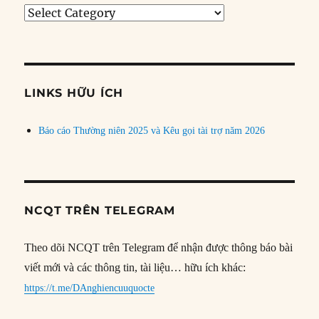
Tìm
bài
theo
chủ
đề
LINKS HỮU ÍCH
Báo cáo Thường niên 2025 và Kêu gọi tài trợ năm 2026
NCQT TRÊN TELEGRAM
Theo dõi NCQT trên Telegram để nhận được thông báo bài
viết mới và các thông tin, tài liệu… hữu ích khác:
https://t.me/DAnghiencuuquocte