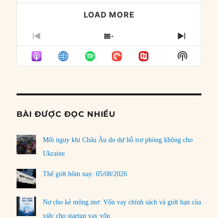
LOAD MORE
PREVIOUS
SHOW
NEXT
EPISODE
EPISODES
EPISO
Show
LIST
Podcast
Informat
BÀI ĐƯỢC ĐỌC NHIỀU
Mối nguy khi Châu Âu do dự hỗ trợ phòng không cho
Ukraine
Thế giới hôm nay: 05/08/2026
Nợ cho kẻ mộng mơ: Vốn vay chính sách và giới hạn của
việc cho startup vay vốn