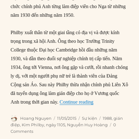
chức chính phủ Anh từng làm điệp viên cho Nga từ những
năm 1930 đến những năm 1950.
Philby xuất thân từ một giai tầng có địa vị và được kính
trọng trong xã hội Anh. Ông theo học Trường Trinity
College thuộc Đại học Cambridge hồi đầu những năm
1930, và dần theo đuổi sự nghiệp chính trị cấp tiến. Năm
1934, ông tới Vienna, nơi ông gặp và cưới, rồi nhanh chóng
ly dị, với một người phụ nữ trẻ là thành viên của Đảng
Cộng sản Áo. Sau này Philby thừa nhận chính phủ Liên Xô
đã tuyển dụng ông làm gián điệp cho họ ở Vương quốc
“11/05/1988: Điệp viê
Anh trong thời gian này.
Continue reading
Author
Posted
Categories
Tags
Hoang Nguyen
11/05/2015
Sự kiện
1988
,
gián
on
điệp
,
Kim Philby
,
ngày 1105
,
Nguyễn Huy Hoàng
0
Comments