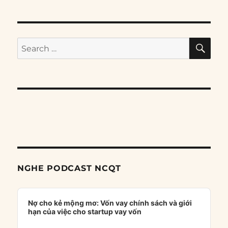
SE
Search
for:
NGHE PODCAST NCQT
Audio
Player
Nợ cho kẻ mộng mơ: Vốn vay chính sách và giới
hạn của việc cho startup vay vốn