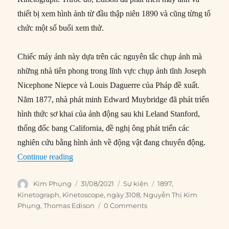
thiết bị xem hình ảnh từ đầu thập niên 1890 và cũng từng tổ
chức một số buổi xem thử.
Chiếc máy ảnh này dựa trên các nguyên tắc chụp ảnh mà
những nhà tiên phong trong lĩnh vực chụp ảnh tĩnh Joseph
Nicephone Niepce và Louis Daguerre của Pháp đề xuất.
Năm 1877, nhà phát minh Edward Muybridge đã phát triển
hình thức sơ khai của ảnh động sau khi Leland Stanford,
thống đốc bang California, đề nghị ông phát triển các
nghiên cứu bằng hình ảnh về động vật đang chuyển động.
“31/08/1897: Thomas Edison nhận bằng sáng c
Continue reading
Author
Posted
Categories
Tags
Kim Phụng
31/08/2021
Sự kiện
1897
,
on
Kinetograph
,
Kinetoscope
,
ngày 3108
,
Nguyễn Thị Kim
Phụng
,
Thomas Edison
0 Comments