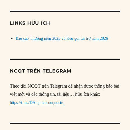
theo
chủ
đề
LINKS HỮU ÍCH
Báo cáo Thường niên 2025 và Kêu gọi tài trợ năm 2026
NCQT TRÊN TELEGRAM
Theo dõi NCQT trên Telegram để nhận được thông báo bài
viết mới và các thông tin, tài liệu… hữu ích khác:
https://t.me/DAnghiencuuquocte