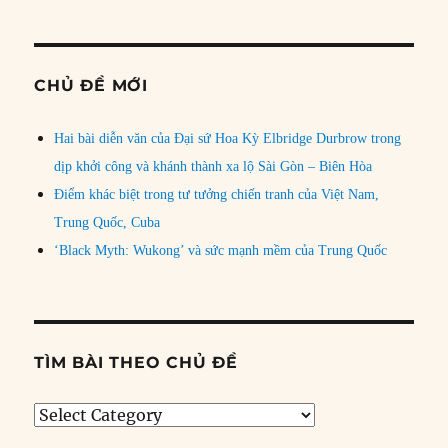
CHỦ ĐỀ MỚI
Hai bài diễn văn của Đại sứ Hoa Kỳ Elbridge Durbrow trong
dịp khởi công và khánh thành xa lộ Sài Gòn – Biên Hòa
Điểm khác biệt trong tư tưởng chiến tranh của Việt Nam,
Trung Quốc, Cuba
‘Black Myth: Wukong’ và sức mạnh mềm của Trung Quốc
TÌM BÀI THEO CHỦ ĐỀ
Tìm
bài