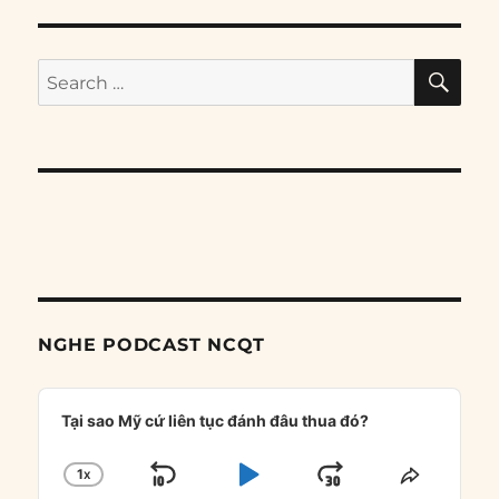
SE
Search
for:
NGHE PODCAST NCQT
Audio
Player
Tại sao Mỹ cứ liên tục đánh đâu thua đó?
1
X
SKIP
PLAY
JUMP
CHANGE
SHARE