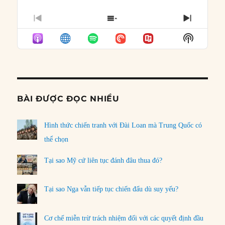
PREVIOUS
SHOW
NEXT
EPISODE
EPISODES
EPISO
Show
LIST
Podcast
Informat
BÀI ĐƯỢC ĐỌC NHIỀU
Hình thức chiến tranh với Đài Loan mà Trung Quốc có
thể chọn
Tại sao Mỹ cứ liên tục đánh đâu thua đó?
Tại sao Nga vẫn tiếp tục chiến đấu dù suy yếu?
Cơ chế miễn trừ trách nhiệm đối với các quyết định đầu