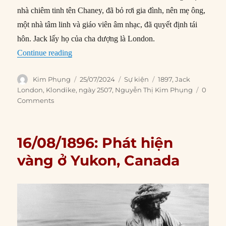
nhà chiêm tinh tên Chaney, đã bỏ rơi gia đình, nên mẹ ông,
một nhà tâm linh và giáo viên âm nhạc, đã quyết định tái
hôn. Jack lấy họ của cha dượng là London.
“25/07/1897: Jack London lên đường đến Klon
Continue reading
Author
Posted
Categories
Tags
Kim Phụng
25/07/2024
Sự kiện
1897
,
Jack
on
London
,
Klondike
,
ngày 2507
,
Nguyễn Thị Kim Phụng
0
Comments
16/08/1896: Phát hiện
vàng ở Yukon, Canada