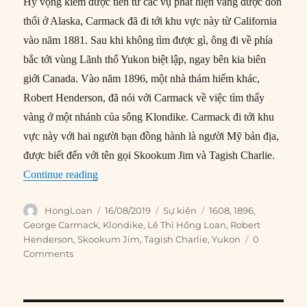
Hy vọng kiếm được tiền từ các vụ phát hiện vàng được đồn
thổi ở Alaska, Carmack đã đi tới khu vực này từ California
vào năm 1881. Sau khi không tìm được gì, ông đi về phía
bắc tới vùng Lãnh thổ Yukon biệt lập, ngay bên kia biên
giới Canada. Vào năm 1896, một nhà thám hiểm khác,
Robert Henderson, đã nói với Carmack về việc tìm thấy
vàng ở một nhánh của sông Klondike. Carmack đi tới khu
vực này với hai người bạn đồng hành là người Mỹ bản địa,
được biết đến với tên gọi Skookum Jim và Tagish Charlie.
“16/08/1896: Phát hiện vàng ở Yukon, Canada”
Continue reading
Author
Posted
Categories
Tags
HongLoan
16/08/2019
Sự kiện
1608
,
1896
,
on
George Carmack
,
Klondike
,
Lê Thị Hồng Loan
,
Robert
Henderson
,
Skookum Jim
,
Tagish Charlie
,
Yukon
0
Comments