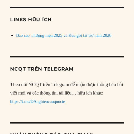
theo
chủ
đề
LINKS HỮU ÍCH
Báo cáo Thường niên 2025 và Kêu gọi tài trợ năm 2026
NCQT TRÊN TELEGRAM
Theo dõi NCQT trên Telegram để nhận được thông báo bài
viết mới và các thông tin, tài liệu… hữu ích khác:
https://t.me/DAnghiencuuquocte