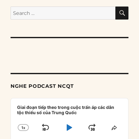
SE
Search
for:
NGHE PODCAST NCQT
Audio
Player
Giai đoạn tiếp theo trong cuộc trấn áp các dân
tộc thiểu số của Trung Quốc
1
X
SKIP
PLAY
JUMP
CHANGE
SHARE
PLAYBACK
THIS