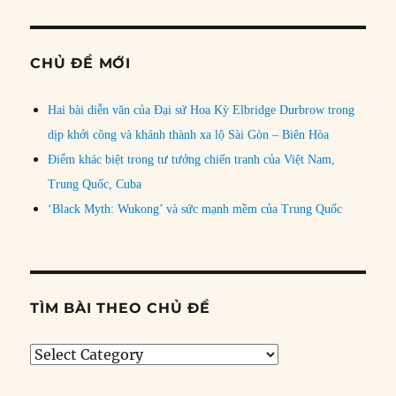
CHỦ ĐỀ MỚI
Hai bài diễn văn của Đại sứ Hoa Kỳ Elbridge Durbrow trong
dịp khởi công và khánh thành xa lộ Sài Gòn – Biên Hòa
Điểm khác biệt trong tư tưởng chiến tranh của Việt Nam,
Trung Quốc, Cuba
‘Black Myth: Wukong’ và sức mạnh mềm của Trung Quốc
TÌM BÀI THEO CHỦ ĐỀ
Tìm
bài