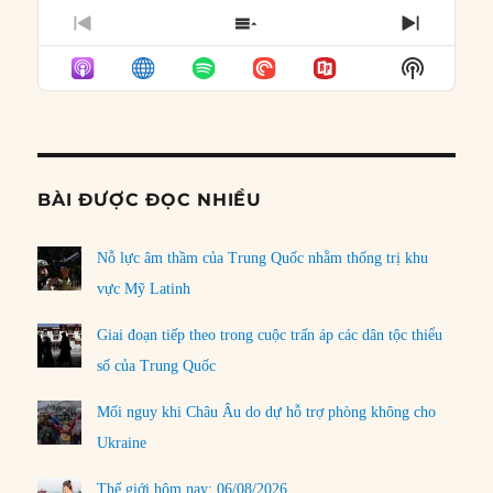
PREVIOUS
SHOW
NEXT
EPISODE
EPISODES
EPISO
Show
LIST
Podcast
Informat
BÀI ĐƯỢC ĐỌC NHIỀU
Nỗ lực âm thầm của Trung Quốc nhằm thống trị khu
vực Mỹ Latinh
Giai đoạn tiếp theo trong cuộc trấn áp các dân tộc thiểu
số của Trung Quốc
Mối nguy khi Châu Âu do dự hỗ trợ phòng không cho
Ukraine
Thế giới hôm nay: 06/08/2026