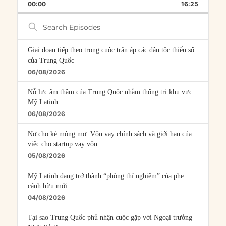
BACKWARD
PAUSE
FORWARD
00:00
RATE
16:25
EPISOD
Search
Episodes
Giai đoạn tiếp theo trong cuộc trấn áp các dân tộc thiểu số
của Trung Quốc
06/08/2026
Nỗ lực âm thầm của Trung Quốc nhằm thống trị khu vực
Mỹ Latinh
06/08/2026
Nợ cho kẻ mộng mơ: Vốn vay chính sách và giới hạn của
việc cho startup vay vốn
05/08/2026
Mỹ Latinh đang trở thành “phòng thí nghiệm” của phe
cánh hữu mới
04/08/2026
Tại sao Trung Quốc phủ nhận cuộc gặp với Ngoại trưởng