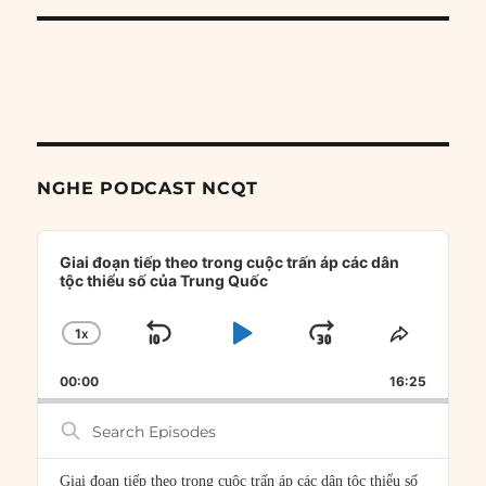
NGHE PODCAST NCQT
Audio
Player
Giai đoạn tiếp theo trong cuộc trấn áp các dân
tộc thiểu số của Trung Quốc
1
X
SKIP
PLAY
JUMP
CHANGE
SHARE
PLAYBACK
THIS
BACKWARD
PAUSE
FORWARD
00:00
RATE
16:25
EPISOD
Search
Episodes
Giai đoạn tiếp theo trong cuộc trấn áp các dân tộc thiểu số