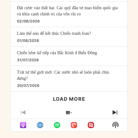
Đặt cược vào thất bại: Các quỹ đầu tư mạo hiểm quốc gia
và khía cạnh chính trị của vốn rủi ro
02/08/2026
Làm thế nào để kết thúc Chiến tranh Iran?
01/08/2026
Chiến lược kế tiếp của Bắc Kinh ở Biển Đông
31/07/2026
Trật tự thế giới mới: Các nước nhỏ sẽ luôn phải chịu
đựng?
30/07/2026
LOAD MORE
PREVIOUS
SHOW
NEXT
EPISODE
EPISODES
EPISO
Show
LIST
Podcast
Informat