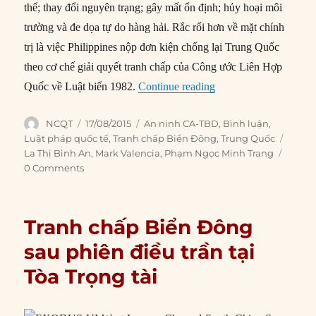
thể; thay đổi nguyên trạng; gây mất ổn định; hủy hoại môi
trường và đe dọa tự do hàng hải. Rắc rối hơn về mặt chính
trị là việc Philippines nộp đơn kiện chống lại Trung Quốc
theo cơ chế giải quyết tranh chấp của Công ước Liên Hợp
“Trung Quốc nên chống
Quốc về Luật biển 1982.
Continue reading
Author
Posted
Categories
NCQT
17/08/2015
An ninh CA-TBD
,
Bình luận
,
on
Tags
Luật pháp quốc tế
,
Tranh chấp Biển Đông
,
Trung Quốc
La Thị Bình An
,
Mark Valencia
,
Phạm Ngọc Minh Trang
0 Comments
Tranh chấp Biển Đông
sau phiên điều trần tại
Tòa Trọng tài