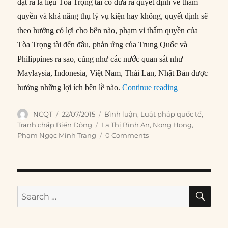
đặt ra là liệu Tòa Trọng tài có đưa ra quyết định về thẩm
quyền và khả năng thụ lý vụ kiện hay không, quyết định sẽ
theo hướng có lợi cho bên nào, phạm vi thẩm quyền của
Tòa Trọng tài đến đâu, phản ứng của Trung Quốc và
Philippines ra sao, cũng như các nước quan sát như
Maylaysia, Indonesia, Việt Nam, Thái Lan, Nhật Bản được
“Tranh chấp Biể
hưởng những lợi ích bên lề nào.
Continue reading
Author
Posted
Categories
NCQT
22/07/2015
Bình luận
,
Luật pháp quốc tế
,
on
Tags
Tranh chấp Biển Đông
La Thị Bình An
,
Nong Hong
,
Phạm Ngọc Minh Trang
0 Comments
SE
Search
for: