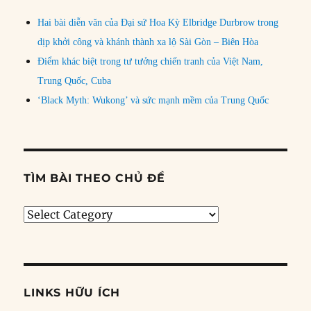
Hai bài diễn văn của Đại sứ Hoa Kỳ Elbridge Durbrow trong
dịp khởi công và khánh thành xa lộ Sài Gòn – Biên Hòa
Điểm khác biệt trong tư tưởng chiến tranh của Việt Nam,
Trung Quốc, Cuba
‘Black Myth: Wukong’ và sức mạnh mềm của Trung Quốc
TÌM BÀI THEO CHỦ ĐỀ
Tìm
bài
theo
chủ
đề
LINKS HỮU ÍCH