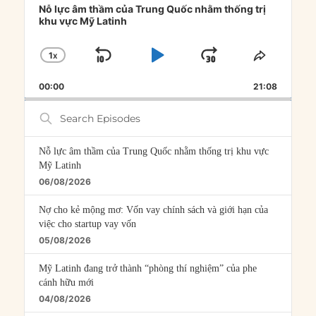
Player
Nỗ lực âm thầm của Trung Quốc nhằm thống trị
khu vực Mỹ Latinh
1
X
SKIP
PLAY
JUMP
CHANGE
SHARE
PLAYBACK
THIS
BACKWARD
PAUSE
FORWARD
00:00
RATE
21:08
EPISOD
Search
Episodes
Nỗ lực âm thầm của Trung Quốc nhằm thống trị khu vực
Mỹ Latinh
06/08/2026
Nợ cho kẻ mộng mơ: Vốn vay chính sách và giới hạn của
việc cho startup vay vốn
05/08/2026
Mỹ Latinh đang trở thành “phòng thí nghiệm” của phe
cánh hữu mới
04/08/2026