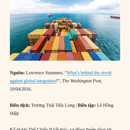
Nguồn:
Lawrence Summers, “
What’s behind the revolt
against global integration
?”,
The Washington Post,
10/04/2016.
Biên dịch:
Trương Thái Tiểu Long |
Biên tập:
Lê Hồng
Hiệp
Kể từ khi Thế Chiến II kết thúc, sự đồng thuận rộng rãi