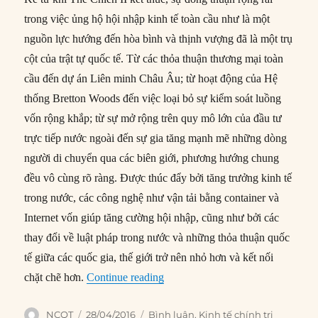
trong việc ủng hộ hội nhập kinh tế toàn cầu như là một
nguồn lực hướng đến hòa bình và thịnh vượng đã là một trụ
cột của trật tự quốc tế. Từ các thỏa thuận thương mại toàn
cầu đến dự án Liên minh Châu Âu; từ hoạt động của Hệ
thống Bretton Woods đến việc loại bỏ sự kiểm soát luồng
vốn rộng khắp; từ sự mở rộng trên quy mô lớn của đầu tư
trực tiếp nước ngoài đến sự gia tăng mạnh mẽ những dòng
người di chuyển qua các biên giới, phương hướng chung
đều vô cùng rõ ràng. Được thúc đẩy bởi tăng trưởng kinh tế
trong nước, các công nghệ như vận tải bằng container và
Internet vốn giúp tăng cường hội nhập, cũng như bởi các
thay đổi về luật pháp trong nước và những thỏa thuận quốc
tế giữa các quốc gia, thế giới trở nên nhỏ hơn và kết nối
“Điều gì đằng sau cuộc nổi loạn 
chặt chẽ hơn.
Continue reading
Author
Posted
Categories
NCQT
28/04/2016
Bình luận
,
Kinh tế chính trị