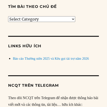
TÌM BÀI THEO CHỦ ĐỀ
Tìm
bài
theo
chủ
đề
LINKS HỮU ÍCH
Báo cáo Thường niên 2025 và Kêu gọi tài trợ năm 2026
NCQT TRÊN TELEGRAM
Theo dõi NCQT trên Telegram để nhận được thông báo bài
viết mới và các thông tin, tài liệu… hữu ích khác: