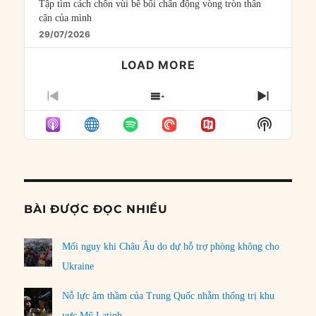
Tập tìm cách chôn vùi bê bối chấn động vòng tròn thân
cận của mình
29/07/2026
LOAD MORE
PREVIOUS
SHOW
NEXT
EPISODE
EPISODES
EPISO
Show
LIST
Podcast
Informat
BÀI ĐƯỢC ĐỌC NHIỀU
Mối nguy khi Châu Âu do dự hỗ trợ phòng không cho
Ukraine
Nỗ lực âm thầm của Trung Quốc nhằm thống trị khu
vực Mỹ Latinh